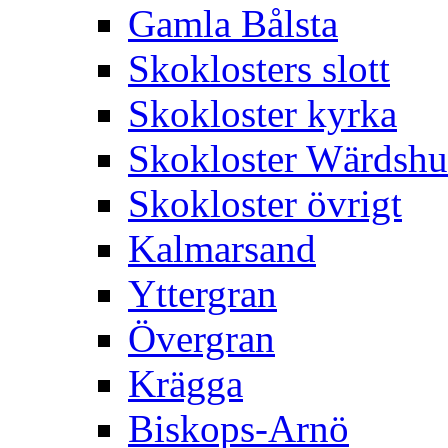
Gamla Bålsta
Skoklosters slott
Skokloster kyrka
Skokloster Wärdsh
Skokloster övrigt
Kalmarsand
Yttergran
Övergran
Krägga
Biskops-Arnö