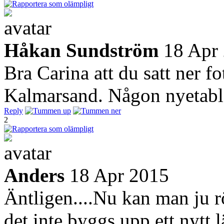
Håkan Sundström
18 Apr
Bra Carina att du satt ner f
Kalmarsand. Någon nyetabler
Reply
2
Anders
18 Apr 2015
Äntligen....Nu kan man ju rör
det inte byggs upp ett nytt l