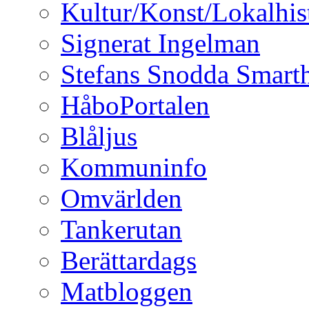
Kultur/Konst/Lokalhis
Signerat Ingelman
Stefans Snodda Smarth
HåboPortalen
Blåljus
Kommuninfo
Omvärlden
Tankerutan
Berättardags
Matbloggen