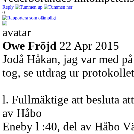
Reply
0
Owe Fröjd
22 Apr 2015
Jodå Håkan, jag var med på 
tog, se utdrag ur protokoll
l. Fullmäktige att besluta at
av Håbo
Eneby l :40, del av Håbo V