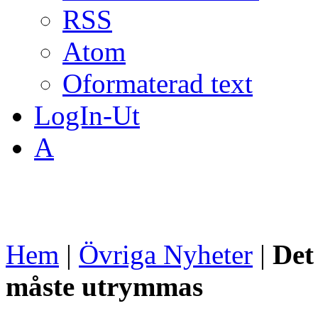
RSS
Atom
Oformaterad text
LogIn-Ut
A
Hem
|
Övriga Nyheter
|
Det
måste utrymmas