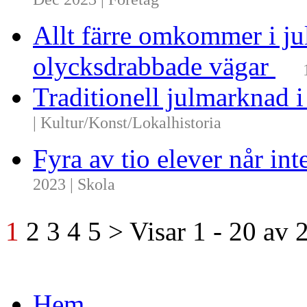
Dec 2023 | Företag
Allt färre omkommer i ju
olycksdrabbade vägar
Traditionell julmarknad i
| Kultur/Konst/Lokalhistoria
Fyra av tio elever når i
2023 | Skola
1
2
3
4
5
>
Visar
1 - 20
av
Hem