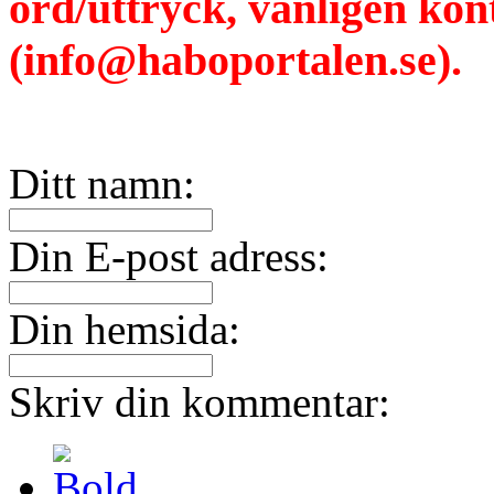
ord/uttryck, vänligen ko
(info@haboportalen.se).
Ditt namn:
Din E-post adress:
Din hemsida:
Skriv din kommentar: