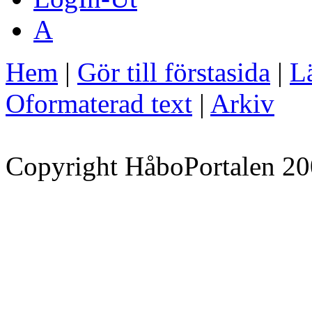
A
Hem
|
Gör till förstasida
|
Lä
Oformaterad text
|
Arkiv
Copyright HåboPortalen 20