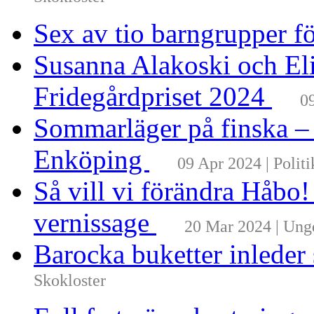
Skokloster
Sex av tio barngrupper f
Susanna Alakoski och Eli
Fridegårdpriset 2024
0
Sommarläger på finska –
Enköping
09 Apr 2024 | Politi
Så vill vi förändra Håbo
vernissage
20 Mar 2024 | Un
Barocka buketter inleder
Skokloster