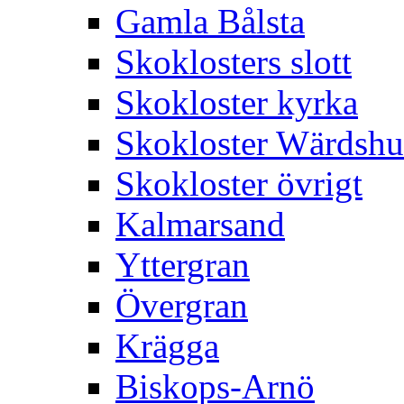
Gamla Bålsta
Skoklosters slott
Skokloster kyrka
Skokloster Wärdsh
Skokloster övrigt
Kalmarsand
Yttergran
Övergran
Krägga
Biskops-Arnö