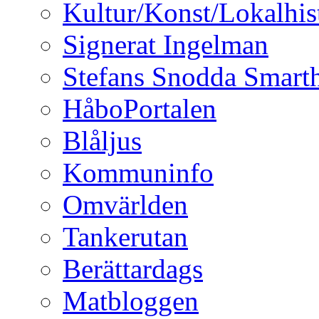
Kultur/Konst/Lokalhis
Signerat Ingelman
Stefans Snodda Smarth
HåboPortalen
Blåljus
Kommuninfo
Omvärlden
Tankerutan
Berättardags
Matbloggen