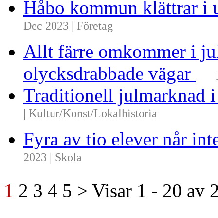
Håbo kommun klättrar i 
Dec 2023 | Företag
Allt färre omkommer i ju
olycksdrabbade vägar
Traditionell julmarknad i
| Kultur/Konst/Lokalhistoria
Fyra av tio elever når i
2023 | Skola
1
2
3
4
5
>
Visar
1 - 20
av