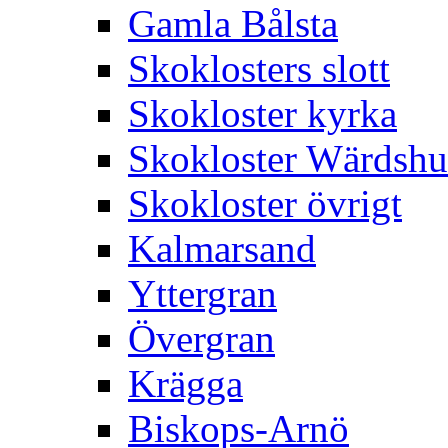
Gamla Bålsta
Skoklosters slott
Skokloster kyrka
Skokloster Wärdsh
Skokloster övrigt
Kalmarsand
Yttergran
Övergran
Krägga
Biskops-Arnö