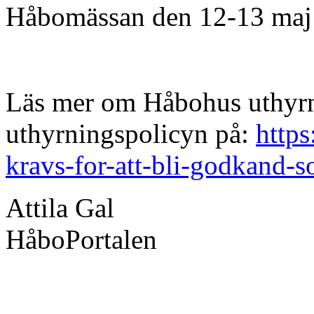
Håbomässan den 12-13 maj 
Läs mer om Håbohus uthyrn
uthyrningspolicyn på:
https
kravs-for-att-bli-godkand-
Attila Gal
HåboPortalen