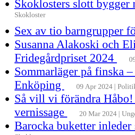
Skoklosters slott bygger 
Skokloster
Sex av tio barngrupper f
Susanna Alakoski och Eli
Fridegårdpriset 2024
0
Sommarläger på finska –
Enköping
09 Apr 2024 | Politi
Så vill vi förändra Håbo
vernissage
20 Mar 2024 | Un
Barocka buketter inleder