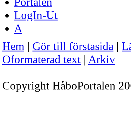
Portalen
LogIn-Ut
A
Hem
|
Gör till förstasida
|
Lä
Oformaterad text
|
Arkiv
Copyright HåboPortalen 20