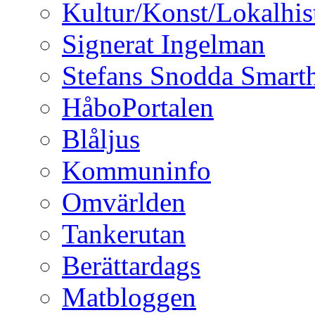
Kultur/Konst/Lokalhis
Signerat Ingelman
Stefans Snodda Smarth
HåboPortalen
Blåljus
Kommuninfo
Omvärlden
Tankerutan
Berättardags
Matbloggen