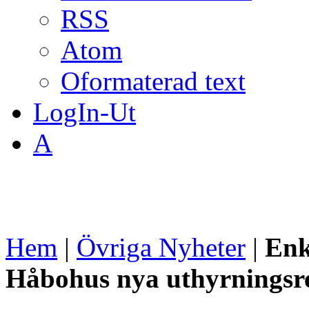
RSS
Atom
Oformaterad text
LogIn-Ut
A
Hem
|
Övriga Nyheter
|
Enk
Håbohus nya uthyrningsr