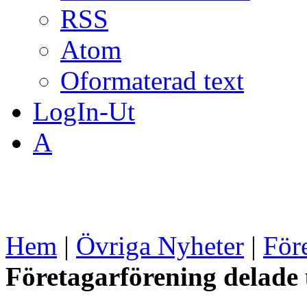
RSS
Atom
Oformaterad text
LogIn-Ut
A
Hem
|
Övriga Nyheter
|
För
Företagarförening delade