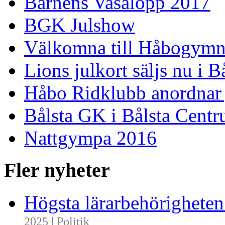
Barnens Vasalopp 2017
BGK Julshow
Välkomna till Håbogymn
Lions julkort säljs nu i 
Håbo Ridklubb anordnar
Bålsta GK i Bålsta Cent
Nattgympa 2016
Fler nyheter
Högsta lärarbehörighete