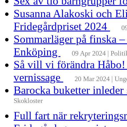
Sex av tio barngrupper f
Susanna Alakoski och Eli
Fridegårdpriset 2024
0
Sommarläger på finska –
Enköping
09 Apr 2024 | Politi
Så vill vi förändra Håbo
vernissage
20 Mar 2024 | Un
Barocka buketter inleder
Skokloster
Full fart när rekrytering