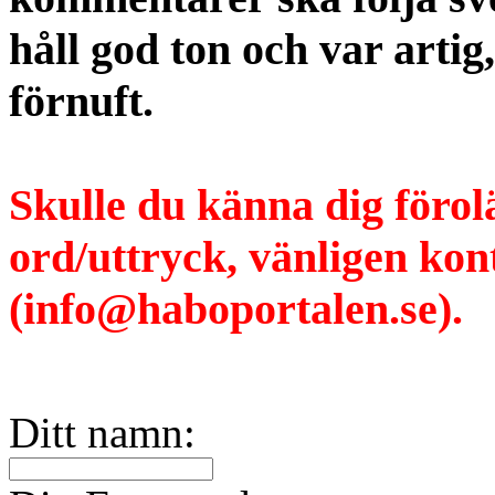
håll god ton och var artig
förnuft.
Skulle du känna dig förol
ord/uttryck, vänligen ko
(info@haboportalen.se).
Ditt namn: