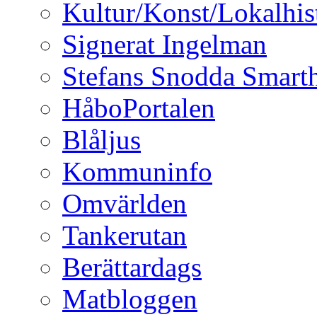
Kultur/Konst/Lokalhis
Signerat Ingelman
Stefans Snodda Smarth
HåboPortalen
Blåljus
Kommuninfo
Omvärlden
Tankerutan
Berättardags
Matbloggen