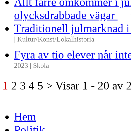
Allt färre omkommer i ju
olycksdrabbade vägar
Traditionell julmarknad i
| Kultur/Konst/Lokalhistoria
Fyra av tio elever når i
2023 | Skola
1
2
3
4
5
>
Visar
1 - 20
av
Hem
Politik