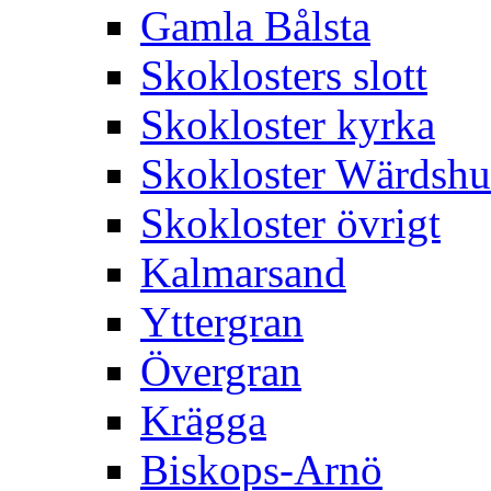
Gamla Bålsta
Skoklosters slott
Skokloster kyrka
Skokloster Wärdsh
Skokloster övrigt
Kalmarsand
Yttergran
Övergran
Krägga
Biskops-Arnö