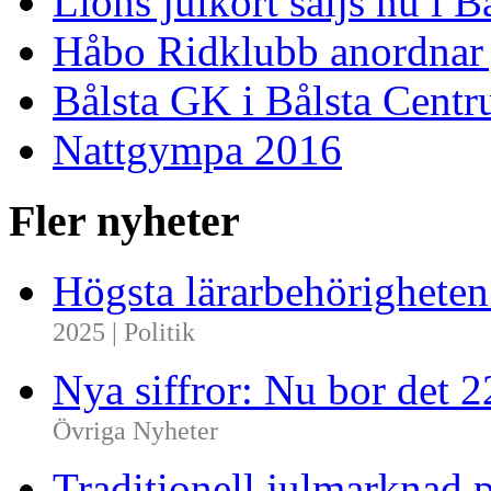
Lions julkort säljs nu i 
Håbo Ridklubb anordnar
Bålsta GK i Bålsta Cent
Nattgympa 2016
Fler nyheter
Högsta lärarbehörighete
2025 | Politik
Nya siffror: Nu bor det 
Övriga Nyheter
Traditionell julmarknad p