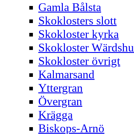
Gamla Bålsta
Skoklosters slott
Skokloster kyrka
Skokloster Wärdsh
Skokloster övrigt
Kalmarsand
Yttergran
Övergran
Krägga
Biskops-Arnö