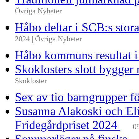
Övriga Nyheter
Håbo deltar i SCB:s sto
2024 | Övriga Nyheter
Håbo kommuns resultat 
Skoklosters slott bygger 
Skokloster
Sex av tio barngrupper f
Susanna Alakoski och Eli
Fridegårdpriset 2024
0
Sommarläger på finska –