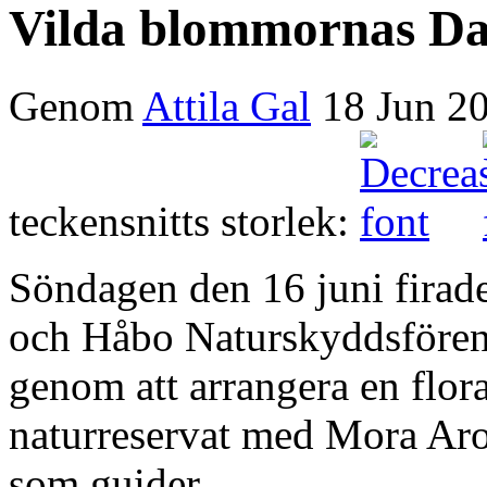
Vilda blommornas Da
Genom
Attila Gal
18 Jun 2
teckensnitts storlek:
Söndagen den 16 juni firad
och Håbo Naturskyddsföre
genom att arrangera en flo
naturreservat med Mora A
som guider.