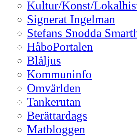
Kultur/Konst/Lokalhis
Signerat Ingelman
Stefans Snodda Smarth
HåboPortalen
Blåljus
Kommuninfo
Omvärlden
Tankerutan
Berättardags
Matbloggen