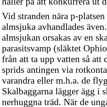
håller på att konkurrera ut 
Vid stranden nära p-platse
almsjuka avhandlades även.
almsjukan orsakas av en sk
parasitsvamp (släktet Ophi
från att ta upp vatten så at
sprids antingen via rotkont
varandra eller m.h.a. de fl
Skalbaggarna lägger ägg i s
nerhuggna träd. När de unga