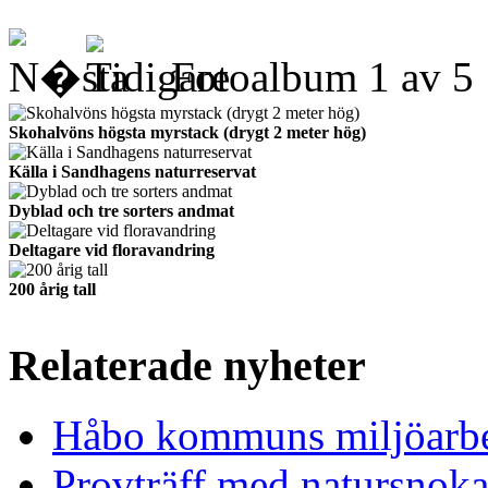
Fotoalbum
1
av
5
Skohalvöns högsta myrstack (drygt 2 meter hög)
Källa i Sandhagens naturreservat
Dyblad och tre sorters andmat
Deltagare vid floravandring
200 årig tall
Relaterade nyheter
Håbo kommuns miljöarbet
Provträff med natursnoka