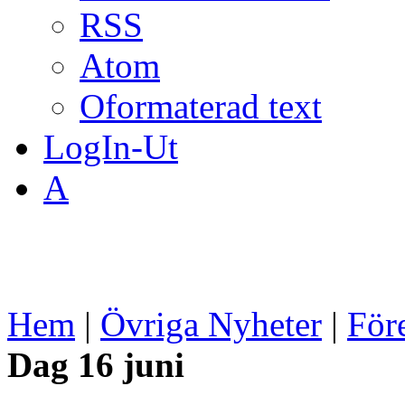
RSS
Atom
Oformaterad text
LogIn-Ut
A
Hem
|
Övriga Nyheter
|
För
Dag 16 juni