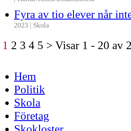
| Kultur/Konst/Lokalhistoria
Fyra av tio elever når i
2023 | Skola
1
2
3
4
5
>
Visar
1 - 20
av
Hem
Politik
Skola
Företag
Skokloster