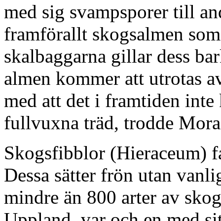
med sig svampsporer till an
framförallt skogsalmen som 
skalbaggarna gillar dess ba
almen kommer att utrotas av
med att det i framtiden int
fullvuxna träd, trodde Mora
Skogsfibblor (Hieraceum) fa
Dessa sätter frön utan vanli
mindre än 800 arter av skogs
Uppland, var och en med sit