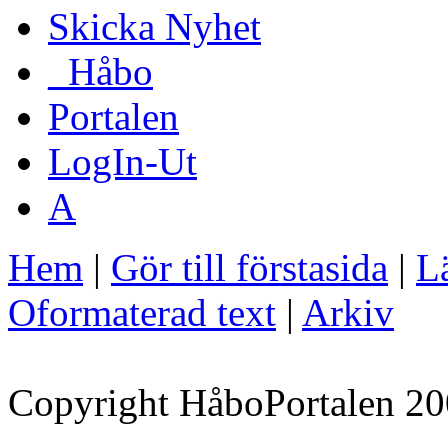
Skicka Nyhet
_Håbo
Portalen
LogIn-Ut
A
Hem
|
Gör till förstasida
|
Lä
Oformaterad text
|
Arkiv
Copyright HåboPortalen 20