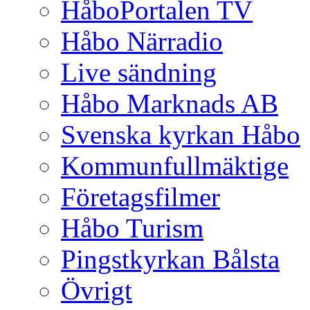
HåboPortalen TV
Håbo Närradio
Live sändning
Håbo Marknads AB
Svenska kyrkan Håbo
Kommunfullmäktige
Företagsfilmer
Håbo Turism
Pingstkyrkan Bålsta
Övrigt