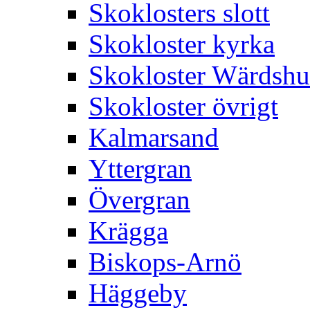
Skoklosters slott
Skokloster kyrka
Skokloster Wärdsh
Skokloster övrigt
Kalmarsand
Yttergran
Övergran
Krägga
Biskops-Arnö
Häggeby