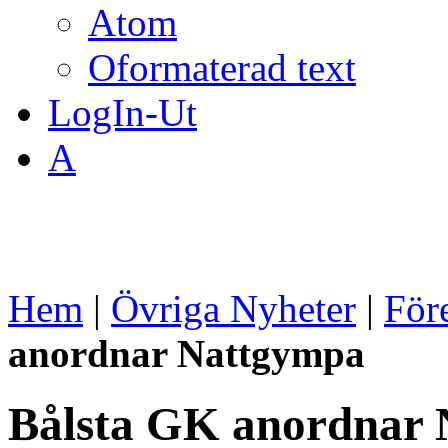
Atom
Oformaterad text
LogIn-Ut
A
Hem
|
Övriga Nyheter
|
För
anordnar Nattgympa
Bålsta GK anordnar