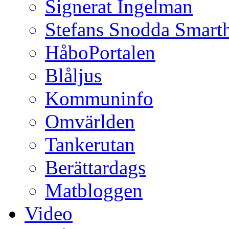
Signerat Ingelman
Stefans Snodda Smarth
HåboPortalen
Blåljus
Kommuninfo
Omvärlden
Tankerutan
Berättardags
Matbloggen
Video