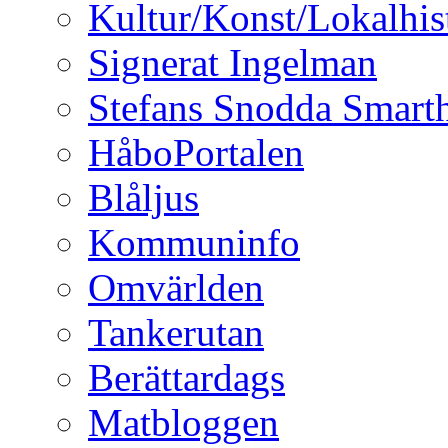
Kultur/Konst/Lokalhis
Signerat Ingelman
Stefans Snodda Smarth
HåboPortalen
Blåljus
Kommuninfo
Omvärlden
Tankerutan
Berättardags
Matbloggen