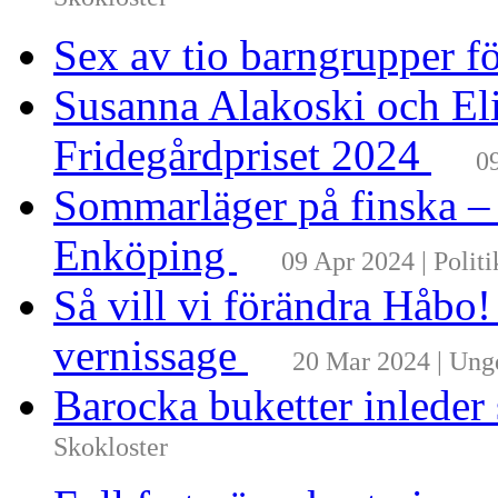
Skokloster
Sex av tio barngrupper f
Susanna Alakoski och Eli
Fridegårdpriset 2024
0
Sommarläger på finska –
Enköping
09 Apr 2024 | Politi
Så vill vi förändra Håbo
vernissage
20 Mar 2024 | Un
Barocka buketter inleder
Skokloster