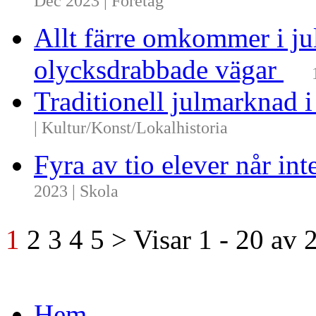
Dec 2023 | Företag
Allt färre omkommer i ju
olycksdrabbade vägar
Traditionell julmarknad i
| Kultur/Konst/Lokalhistoria
Fyra av tio elever når i
2023 | Skola
1
2
3
4
5
>
Visar
1 - 20
av
Hem