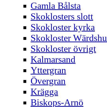
Gamla Bålsta
Skoklosters slott
Skokloster kyrka
Skokloster Wärdsh
Skokloster övrigt
Kalmarsand
Yttergran
Övergran
Krägga
Biskops-Arnö