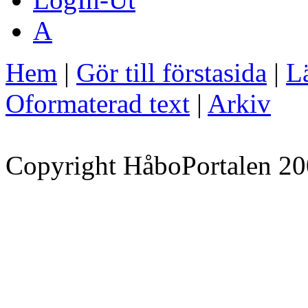
A
Hem
|
Gör till förstasida
|
Lä
Oformaterad text
|
Arkiv
Copyright HåboPortalen 20