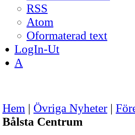
RSS
Atom
Oformaterad text
LogIn-Ut
A
Hem
|
Övriga Nyheter
|
För
Bålsta Centrum