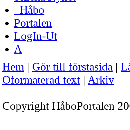
_Håbo
Portalen
LogIn-Ut
A
Hem
|
Gör till förstasida
|
Lä
Oformaterad text
|
Arkiv
Copyright HåboPortalen 20