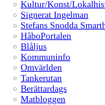
Kultur/Konst/Lokalhis
Signerat Ingelman
Stefans Snodda Smarth
HåboPortalen
Blåljus
Kommuninfo
Omvärlden
Tankerutan
Berättardags
Matbloggen