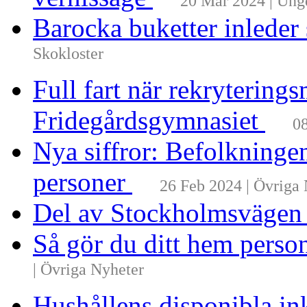
20 Mar 2024 | Un
Barocka buketter inleder
Skokloster
Full fart när rekrytering
Fridegårdsgymnasiet
08
Nya siffror: Befolkninge
personer
26 Feb 2024 | Övriga
Del av Stockholmsvägen
Så gör du ditt hem perso
| Övriga Nyheter
Hushållens disponibla i