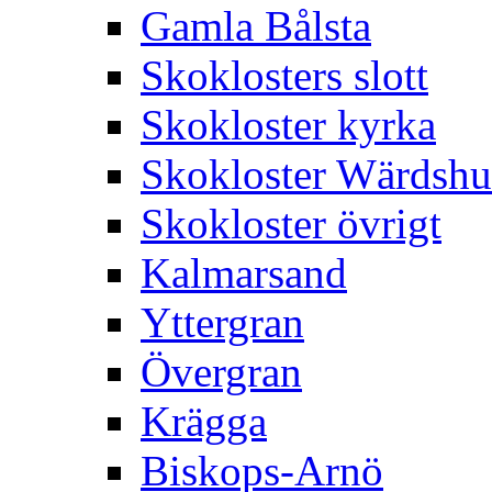
Gamla Bålsta
Skoklosters slott
Skokloster kyrka
Skokloster Wärdsh
Skokloster övrigt
Kalmarsand
Yttergran
Övergran
Krägga
Biskops-Arnö