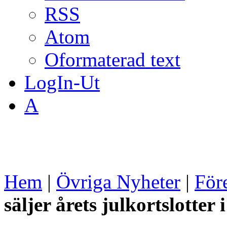
RSS
Atom
Oformaterad text
LogIn-Ut
A
Hem
|
Övriga Nyheter
|
För
säljer årets julkortslotter