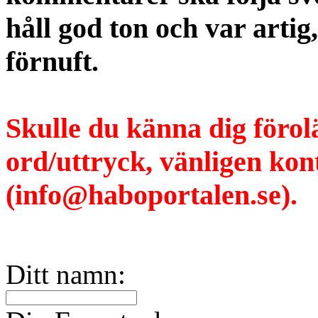
håll god ton och var artig
förnuft.
Skulle du känna dig förol
ord/uttryck, vänligen ko
(info@haboportalen.se).
Ditt namn: