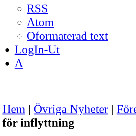
RSS
Atom
Oformaterad text
LogIn-Ut
A
Hem
|
Övriga Nyheter
|
För
för inflyttning