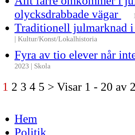
Allt färre omkommer i ju
olycksdrabbade vägar
Traditionell julmarknad i
| Kultur/Konst/Lokalhistoria
Fyra av tio elever når i
2023 | Skola
1
2
3
4
5
>
Visar
1 - 20
av
Hem
Politik