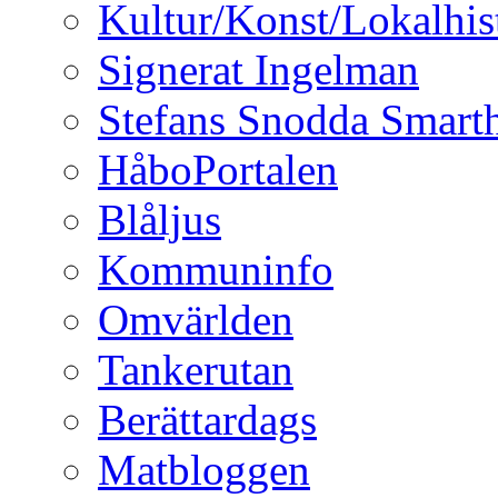
Kultur/Konst/Lokalhis
Signerat Ingelman
Stefans Snodda Smarth
HåboPortalen
Blåljus
Kommuninfo
Omvärlden
Tankerutan
Berättardags
Matbloggen