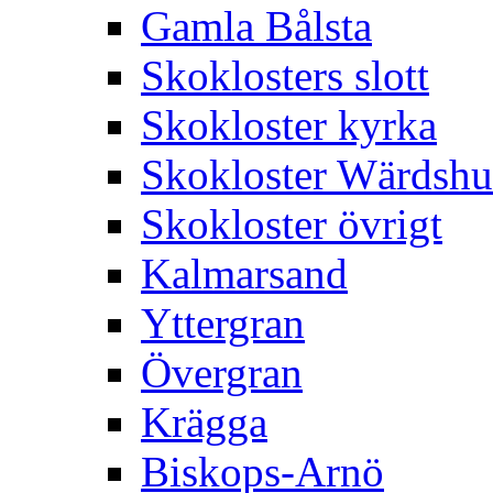
Gamla Bålsta
Skoklosters slott
Skokloster kyrka
Skokloster Wärdsh
Skokloster övrigt
Kalmarsand
Yttergran
Övergran
Krägga
Biskops-Arnö