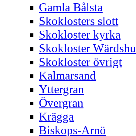
Gamla Bålsta
Skoklosters slott
Skokloster kyrka
Skokloster Wärdsh
Skokloster övrigt
Kalmarsand
Yttergran
Övergran
Krägga
Biskops-Arnö