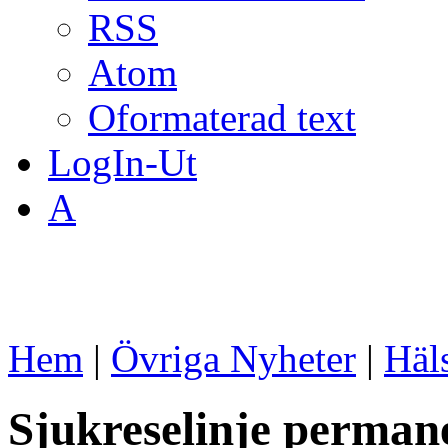
RSS
Atom
Oformaterad text
LogIn-Ut
A
Hem
|
Övriga Nyheter
|
Häl
Sjukreselinje perman