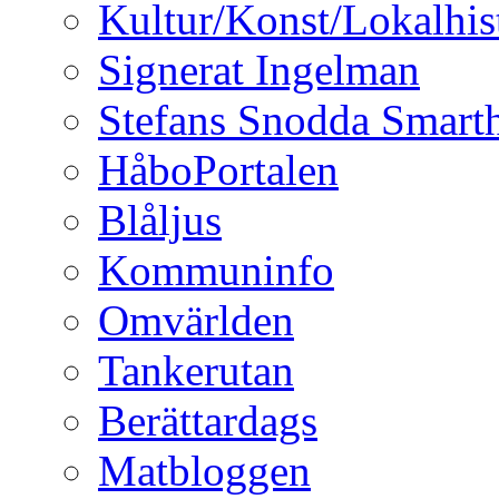
Kultur/Konst/Lokalhis
Signerat Ingelman
Stefans Snodda Smarth
HåboPortalen
Blåljus
Kommuninfo
Omvärlden
Tankerutan
Berättardags
Matbloggen