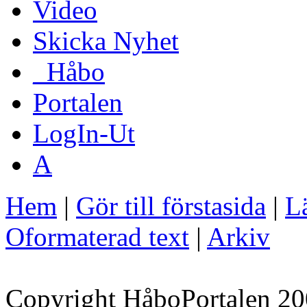
Video
Skicka Nyhet
_Håbo
Portalen
LogIn-Ut
A
Hem
|
Gör till förstasida
|
Lä
Oformaterad text
|
Arkiv
Copyright HåboPortalen 20