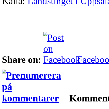
Källa:
Landstinget i Uppsal
Share on
:
Facebo
Komment