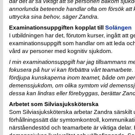
där det är så viktigt att se personen bakom sjuk
annorlunda beteende handlar ofta om försök att
uttrycka sina behov, säger Zandra.
Examinationsuppgiften kopplat till
Solängen
I utbildningen har det, förutom kurser, ingått att
examinationsuppgift som handlar om att leda och
vård av personer med kognitiv sjukdom.
I min examinationsuppgift har jag tillsammans med
fokusera på hur vi kan förbättra vårt teamarbete.
fördjupa kunskaperna inom teamet, både om pe
demenssjukdom, om olika symtom vid demenss
dessa kan lindras eller förebyggas, berättar Zand
Arbetet som Silviasjuksköterska
Som Silviasjuksköterska arbetar Zandra särskilt uti
förhållningssätt där symtomkontroll, kommunikati
närståendestöd och teamarbete är viktiga delar.