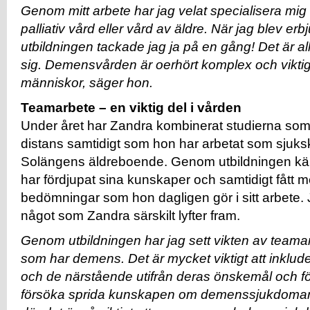
Genom mitt arbete har jag velat specialisera mi
palliativ vård eller vård av äldre. När jag blev er
utbildningen tackade jag ja på en gång! Det är allti
sig. Demensvården är oerhört komplex och vikti
människor, säger hon.
Teamarbete – en viktig del i vården
Under året har Zandra kombinerat studierna som
distans samtidigt som hon har arbetat som sjuks
Solängens äldreboende. Genom utbildningen kä
har fördjupat sina kunskaper och samtidigt fått m
bedömningar som hon dagligen gör i sitt arbete.
något som Zandra särskilt lyfter fram.
Genom utbildningen har jag sett vikten av teama
som har demens. Det är mycket viktigt att inklud
och de närstående utifrån deras önskemål och föru
försöka sprida kunskapen om demenssjukdoma