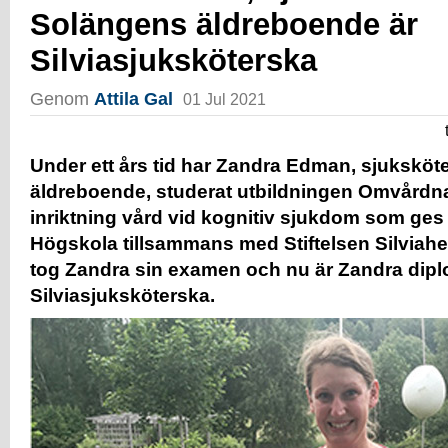
Solängens äldreboende är
Silviasjuksköterska
Genom
Attila Gal
01 Jul 2021
Under ett års tid har Zandra Edman, sjukskö
äldreboende, studerat utbildningen Omvård
inriktning vård vid kognitiv sjukdom som g
Högskola tillsammans med Stiftelsen Silviah
tog Zandra sin examen och nu är Zandra diplo
Silviasjuksköterska.