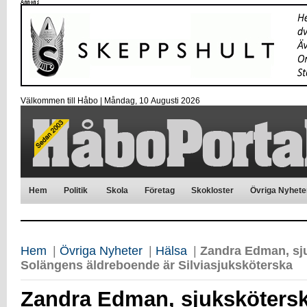
Välkommen till Håbo |
Måndag, 10 Αugusti 2026
Hem
Politik
Skola
Företag
Skokloster
Övriga Nyhete
Hem
|
Övriga Nyheter
|
Hälsa
|
Zandra Edman, sj
Solängens äldreboende är Silviasjuksköterska
Zandra Edman, sjuksköters