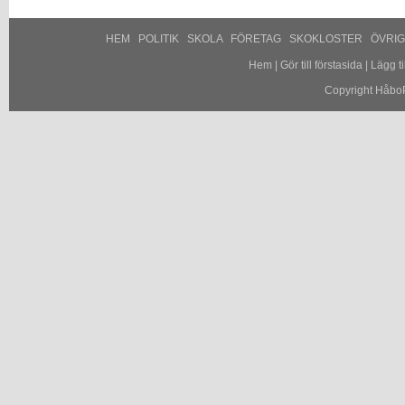
HEM
POLITIK
SKOLA
FÖRETAG
SKOKLOSTER
ÖVRI
Hem
|
Gör till förstasida
|
Lägg til
Copyright HåboP