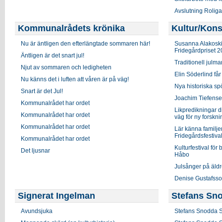
Avslutning Rolig
Kommunalrådets krönika
Kultur/Kons
Nu är äntligen den efterlängtade sommaren här!
Susanna Alakoski 
Fridegårdpriset 
Äntligen är det snart jul!
Traditionell julma
Njut av sommaren och ledigheten
Elin Söderlind få
Nu känns det i luften att våren är på väg!
Nya historiska sp
Snart är det Jul!
Joachim Tiefensee
Kommunalrådet har ordet
Likpredikningar di
Kommunalrådet har ordet
väg för ny forskni
Kommunalrådet har ordet
Lär känna familje
Fridegårdsfestiva
Kommunalrådet har ordet
Kulturfestival för
Det ljusnar
Håbo
Julsånger på äl
Denise Gustafsso
Signerat Ingelman
Stefans Sn
Avundsjuka
Stefans Snodda S