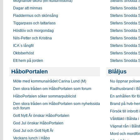
Mognande skörd (en kulturhistoria)
Stefans Snodda S
Dagar att minnas
Stefans Snodda S
Fladdermus och skönsång
Stefans Snodda S
Tiggarpass och tattarlass
Stefans Snodda S
Höstlöv och morgondag
Stefans Snodda S
Nils-Petter och Kristina
Stefans Snodda S
ICA´s långfil
Stefans Snodda S
Oktoberhöst
Stefans Snodda S
Ett hem på jorden
Stefans Snodda S
HåboPortalen
Blåljus
Möte med kommunalrådet Carina Lund (M)
Nu öppnar polisen
Den stora tråden om HåboPortalen som forum
Radhusbrand i Bå
HåboPortalen söker sommarpublicist
En anhållen för för
Den stora tråden om HåboPortalen som nyhetssida
Brand på hvb-hem 
och forum
Försök till inbrott 
Gott Nytt År önskar HåboPortalen
Våldtäkt i Bålsta 
God Jul önskar HåboPortalen
Väpnat rån i Båls
God Jul och Gott Nytt År
Mord och mordförs
Veckans lunch i Håbo