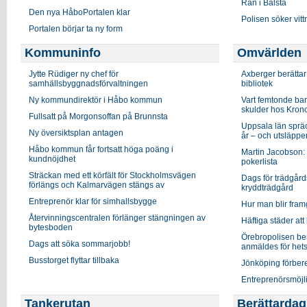
Rån i Bålsta
Den nya HåboPortalen klar
Polisen söker vit
Portalen börjar ta ny form
Kommuninfo
Omvärlden
Jytte Rüdiger ny chef för
Axberger berätta
samhällsbyggnadsförvaltningen
bibliotek
Ny kommundirektör i Håbo kommun
Vart femtonde bar
skulder hos Kron
Fullsatt på Morgonsoffan på Brunnsta
Uppsala län sprä
Ny översiktsplan antagen
år – och utsläppen
Håbo kommun får fortsatt höga poäng i
Martin Jacobson: 
kundnöjdhet
pokerlista
Sträckan med ett körfält för Stockholmsvägen
Dags för trädgård
förlängs och Kalmarvägen stängs av
kryddträdgård
Entreprenör klar för simhallsbygge
Hur man blir fram
Återvinningscentralen förlänger stängningen av
Häftiga städer at
bytesboden
Örebropolisen ber
Dags att söka sommarjobb!
anmäldes för hets
Busstorget flyttar tillbaka
Jönköping förber
Entreprenörsmöjli
Tankerutan
Berättardag