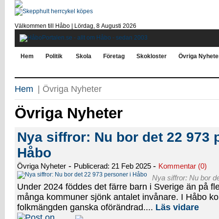
Välkommen till Håbo |
Lördag, 8 Αugusti 2026
Hem
Politik
Skola
Företag
Skokloster
Övriga Nyhete
Hem
| Övriga Nyheter
Övriga Nyheter
Nya siffror: Nu bor det 22 973 
Håbo
-
-
Övriga Nyheter
Publicerad: 21 Feb 2025
Kommentar (0)
Nya siffror: Nu bor d
Under 2024 föddes det färre barn i Sverige än på fl
många kommuner sjönk antalet invånare. I Håbo k
folkmängden ganska oförändrad....
Läs vidare