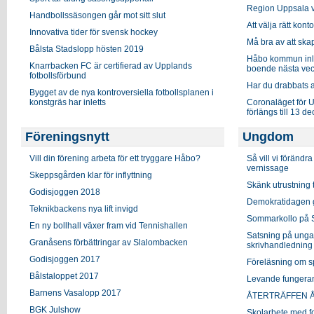
Region Uppsala v
Handbollssäsongen går mot sitt slut
Att välja rätt kont
Innovativa tider för svensk hockey
Må bra av att ska
Bålsta Stadslopp hösten 2019
Håbo kommun inle
Knarrbacken FC är certifierad av Upplands
boende nästa ve
fotbollsförbund
Har du drabbats 
Bygget av de nya kontroversiella fotbollsplanen i
konstgräs har inletts
Coronaläget för U
förlängs till 13 
Föreningsnytt
Ungdom
Vill din förening arbeta för ett tryggare Håbo?
Så vill vi föränd
vernissage
Skeppsgården klar för inflyttning
Skänk utrustning t
Godisjoggen 2018
Demokratidagen g
Teknikbackens nya lift invigd
Sommarkollo på S
En ny bollhall växer fram vid Tennishallen
Satsning på ungas
Granåsens förbättringar av Slalombacken
skrivhandledning 
Godisjoggen 2017
Föreläsning om sp
Bålstaloppet 2017
Levande fungerand
Barnens Vasalopp 2017
ÅTERTRÄFFEN Åre
BGK Julshow
Skolarbete med f