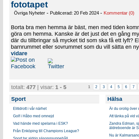
fototapet
-
-
Övriga Nyheter
Publicerad: 20 Feb 2024
Kommentar (0)
Borta bra men hemma är bäst, men med tiden komme
göra om hemma. Kanske är det just det en gång m
där du tillbringar så mycket tid som ska få ett lyft? E
barnrummet eller sovrummet som du vill sätta en ny
vidare
totalt:
477
| visar:
1 - 5
1
2
3
4
5
6
7
Sport
Hälsa
Elitidrott i vår närhet
Är du orolig över
Golf i Håbo med omnejd
Att tänka på vid 
Vad hände med spelarna i ESK?
Zandra Edman, sj
äldreboende är Si
Från Enköping till Champions League?
Nu är Kalmarsandsb
Sport tar aldrig säsongsuppehåll