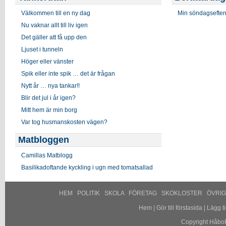
Välkommen till en ny dag
Min söndagsefter
Nu vaknar allt till liv igen
Det gäller att få upp den
Ljuset i tunneln
Höger eller vänster
Spik eller inte spik … det är frågan
Nytt år … nya tankar!!
Blir det jul i år igen?
Mitt hem är min borg
Var tog husmanskosten vägen?
Matbloggen
Camillas Matblogg
Basilikadoftande kyckling i ugn med tomatsallad
HEM
POLITIK
SKOLA
FÖRETAG
SKOKLOSTER
ÖVRI
Hem
|
Gör till förstasida
|
Lägg til
Copyright HåboP