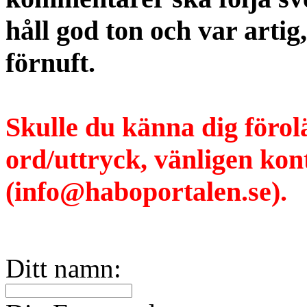
håll god ton och var artig
förnuft.
Skulle du känna dig förol
ord/uttryck, vänligen ko
(info@haboportalen.se).
Ditt namn: