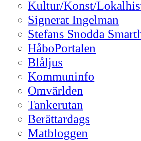
Kultur/Konst/Lokalhis
Signerat Ingelman
Stefans Snodda Smarth
HåboPortalen
Blåljus
Kommuninfo
Omvärlden
Tankerutan
Berättardags
Matbloggen