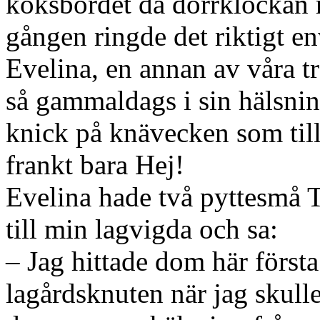
köksbordet då dörrklockan r
gången ringde det riktigt en
Evelina, en annan av våra tr
så gammaldags i sin hälsni
knick på knävecken som till 
frankt bara Hej!
Evelina hade två pyttesmå 
till min lagvigda och sa:
– Jag hittade dom här förs
lagårdsknuten när jag skulle