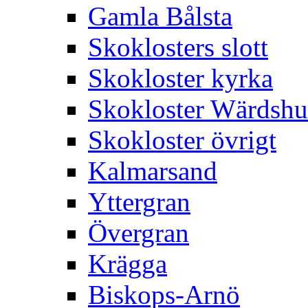
Gamla Bålsta
Skoklosters slott
Skokloster kyrka
Skokloster Wärdsh
Skokloster övrigt
Kalmarsand
Yttergran
Övergran
Krägga
Biskops-Arnö