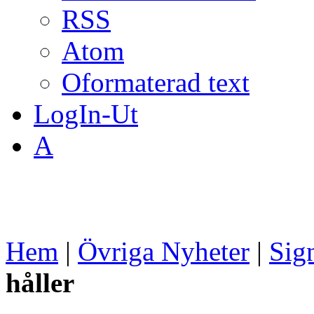
RSS
Atom
Oformaterad text
LogIn-Ut
A
Hem
|
Övriga Nyheter
|
Sig
håller