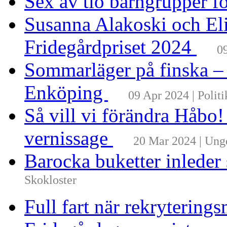
Sex av tio barngrupper f
Susanna Alakoski och Eli
Fridegårdpriset 2024
0
Sommarläger på finska –
Enköping
09 Apr 2024 | Politi
Så vill vi förändra Håbo
vernissage
20 Mar 2024 | Un
Barocka buketter inleder
Skokloster
Full fart när rekrytering