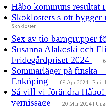
Håbo kommuns resultat 
Skoklosters slott bygger 
Skokloster
Sex av tio barngrupper f
Susanna Alakoski och Eli
Fridegårdpriset 2024
0
Sommarläger på finska –
Enköping
09 Apr 2024 | Politi
Så vill vi förändra Håbo
vernissage
20 Mar 2024 | Un