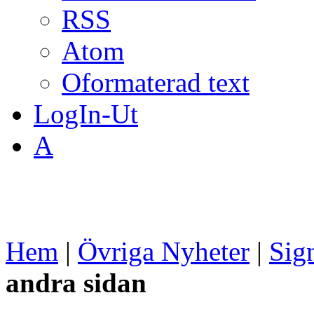
RSS
Atom
Oformaterad text
LogIn-Ut
A
Hem
|
Övriga Nyheter
|
Sig
andra sidan