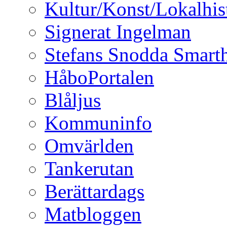
Kultur/Konst/Lokalhis
Signerat Ingelman
Stefans Snodda Smarth
HåboPortalen
Blåljus
Kommuninfo
Omvärlden
Tankerutan
Berättardags
Matbloggen