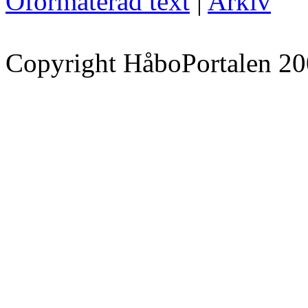
Oformaterad text
|
Arkiv
Copyright HåboPortalen 20