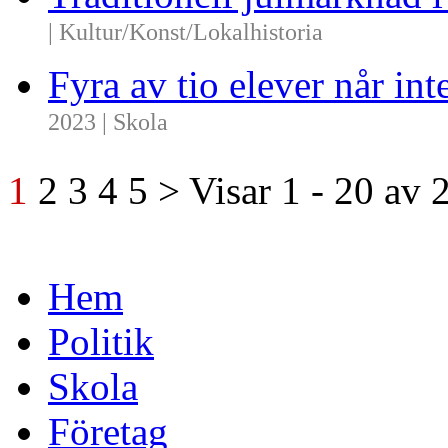
| Kultur/Konst/Lokalhistoria
Fyra av tio elever når i
2023 | Skola
1
2
3
4
5
>
Visar
1 - 20
av
Hem
Politik
Skola
Företag