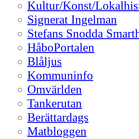
Kultur/Konst/Lokalhis
Signerat Ingelman
Stefans Snodda Smarth
HåboPortalen
Blåljus
Kommuninfo
Omvärlden
Tankerutan
Berättardags
Matbloggen