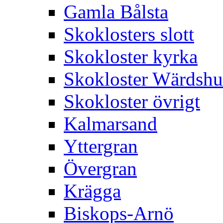
Gamla Bålsta
Skoklosters slott
Skokloster kyrka
Skokloster Wärdsh
Skokloster övrigt
Kalmarsand
Yttergran
Övergran
Krägga
Biskops-Arnö