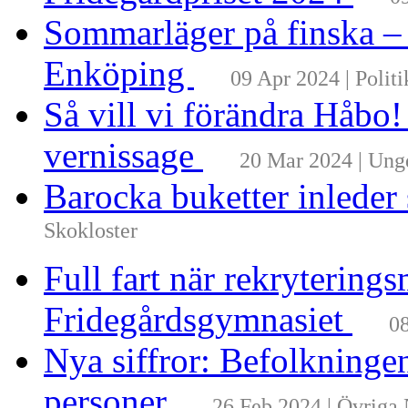
Sommarläger på finska –
Enköping
09 Apr 2024 | Politi
Så vill vi förändra Håbo
vernissage
20 Mar 2024 | Un
Barocka buketter inleder
Skokloster
Full fart när rekrytering
Fridegårdsgymnasiet
08
Nya siffror: Befolkninge
personer
26 Feb 2024 | Övriga