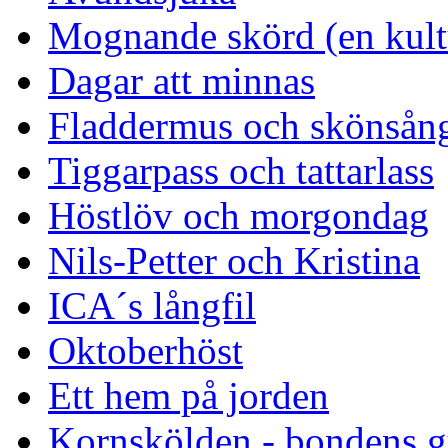
Mognande skörd (en kultu
Dagar att minnas
Fladdermus och skönsån
Tiggarpass och tattarlass
Höstlöv och morgondag
Nils-Petter och Kristina
ICA´s långfil
Oktoberhöst
Ett hem på jorden
Kornskölden - bondens g