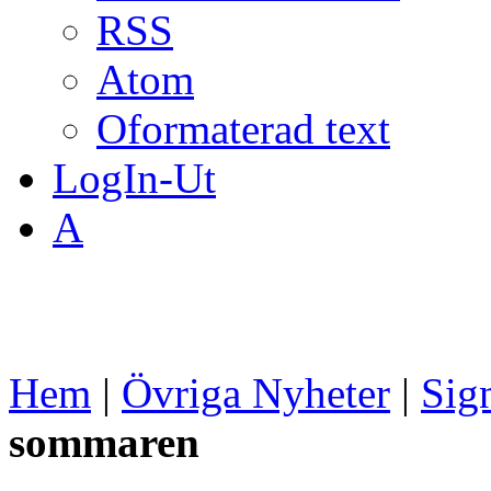
RSS
Atom
Oformaterad text
LogIn-Ut
A
Hem
|
Övriga Nyheter
|
Sig
sommaren