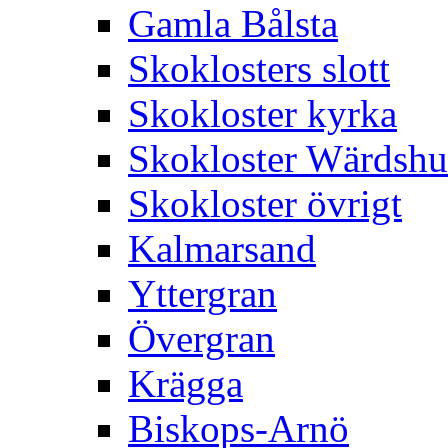
Gamla Bålsta
Skoklosters slott
Skokloster kyrka
Skokloster Wärdsh
Skokloster övrigt
Kalmarsand
Yttergran
Övergran
Krägga
Biskops-Arnö