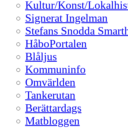
Kultur/Konst/Lokalhis
Signerat Ingelman
Stefans Snodda Smarth
HåboPortalen
Blåljus
Kommuninfo
Omvärlden
Tankerutan
Berättardags
Matbloggen