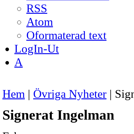
RSS
Atom
Oformaterad text
LogIn-Ut
A
Hem
|
Övriga Nyheter
| Sig
Signerat Ingelman