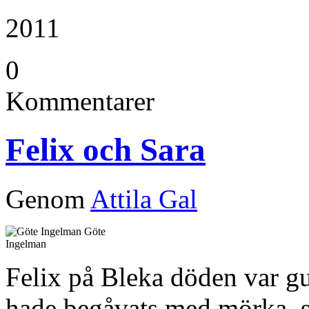
2011
0
Kommentarer
Felix och Sara
Genom
Attila Gal
Göte
Ingelman
Felix på Bleka döden var gu
hade begåvats med mörka, s