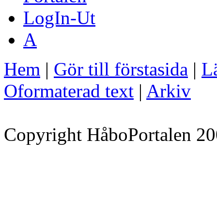
LogIn-Ut
A
Hem
|
Gör till förstasida
|
Lä
Oformaterad text
|
Arkiv
Copyright HåboPortalen 20