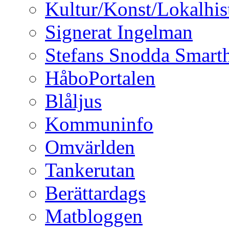
Kultur/Konst/Lokalhis
Signerat Ingelman
Stefans Snodda Smarth
HåboPortalen
Blåljus
Kommuninfo
Omvärlden
Tankerutan
Berättardags
Matbloggen