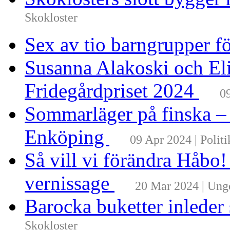
Skokloster
Sex av tio barngrupper f
Susanna Alakoski och Eli
Fridegårdpriset 2024
0
Sommarläger på finska –
Enköping
09 Apr 2024 | Politi
Så vill vi förändra Håbo
vernissage
20 Mar 2024 | Un
Barocka buketter inleder
Skokloster