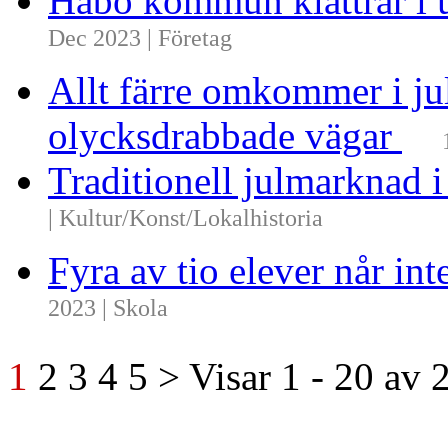
Håbo kommun klättrar i 
Dec 2023 | Företag
Allt färre omkommer i ju
olycksdrabbade vägar
Traditionell julmarknad i
| Kultur/Konst/Lokalhistoria
Fyra av tio elever når i
2023 | Skola
1
2
3
4
5
>
Visar
1 - 20
av