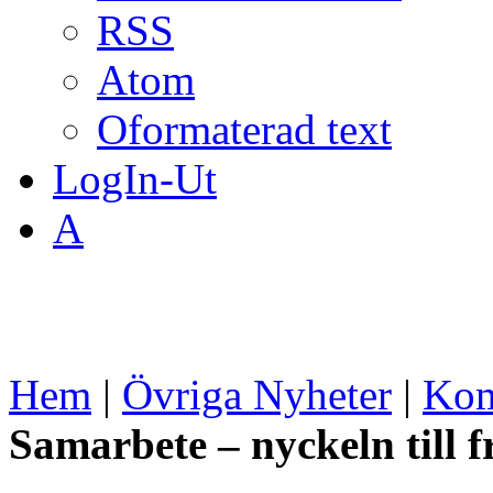
RSS
Atom
Oformaterad text
LogIn-Ut
A
Hem
|
Övriga Nyheter
|
Kom
Samarbete – nyckeln till