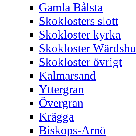
Gamla Bålsta
Skoklosters slott
Skokloster kyrka
Skokloster Wärdsh
Skokloster övrigt
Kalmarsand
Yttergran
Övergran
Krägga
Biskops-Arnö