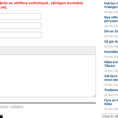
nkt av ett/flera ord/uttryck, vänligen kontakta
Full fart
se).
Fridegår
08 Mar 202
Nya siffr
personer
26 Feb 202
Del av S
20 Feb 2024
Så gör du
20 Feb 202
Hushålle
16 Feb 202
Håbo kom
Tillväxt
18 Dec 202
Allt färr
mest oly
18 Dec 202
Tradition
29 Nov 2023
Fyra av 
Håbo
nes i bilden:
29 Nov 202
Visar
1 - 