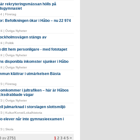
 när rekryteringsmässan hölls på
dsgymnasiet
4 | Företag
or: Befolkningen ökar i Håbo – nu 22 974
4 | Övriga Nyheter
tockholmsvägen stängs av
 | Politik
 ditt hem personligare - med fototapet
4 | Övriga Nyheter
ns disponibla inkomster sjunker i Håbo
4 | Övriga Nyheter
mun klättrar i utmärkelsen Bästa
3 | Företag
e omkommer i jultrafiken – här är Håbos
cksdrabbade vägar
3 | Övriga Nyheter
ell julmarknad i storslagen slottsmiljö
 | Kultur/Konst/Lokalhistoria
tio elever når inte gymnasieexamen i
3 | Skola
20
av
2751
1
2
3
4
5
>