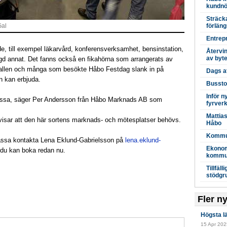
kundnö
Sträck
Gal
förlän
Entrepr
de, till exempel läkarvård, konferensverksamhet, bensinstation,
Återvi
av byt
d annat. Det fanns också en fikahörna som arrangerats av
hallen och många som besökte Håbo Festdag slank in på
Dags a
n kan erbjuda.
Busstor
Inför n
mässa, säger Per Andersson från Håbo Marknads AB som
fyrverk
Mattia
visar att den här sortens marknads- och mötesplatser behövs.
Håbo
Kommun
Mässa kontakta Lena Eklund-Gabrielsson på
lena.eklund-
Ekonomi
 du kan boka redan nu.
komm
Tillfäl
stödgr
Fler n
Högsta l
15 Apr 2025