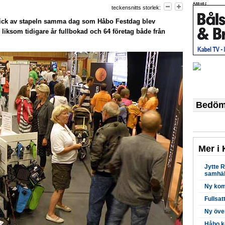
teckensnitts storlek:
ick av stapeln samma dag som Håbo Festdag blev
liksom tidigare år fullbokad och 64 företag både från
Bedöm 
Mer i
Jytte R
samhäl
Ny kom
Fullsa
Ny öve
Håbo k