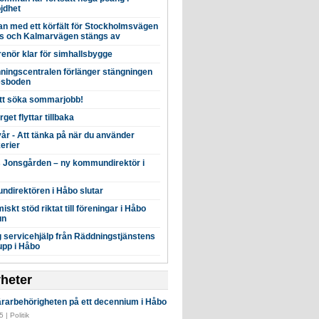
jdhet
an med ett körfält för Stockholmsvägen
gs och Kalmarvägen stängs av
enör klar för simhallsbygge
nningscentralen förlänger stängningen
esboden
tt söka sommarjobb!
get flyttar tillbaka
yår - Att tänka på när du använder
erier
s Jonsgården – ny kommundirektör i
direktören i Håbo slutar
skt stöd riktat till föreningar i Håbo
un
lig servicehjälp från Räddningstjänstens
upp i Håbo
yheter
ärarbehörigheten på ett decennium i Håbo
 | Politik