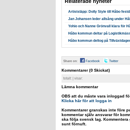
Relaterade nyheter
Artistsläpp: Dolly Style till Håbo fest
Jan Johansen leder allsång under Hå
Yohio och Nanne Grönvall klara för 
Håbo kommun deltar på Logistikmäss
Håbo kommun deltog på Tillväxtdagen
Share on
:
Facebook
Twitter
Kommentarer
(0 Skickat)
totalt:
| visar:
Lämna kommentar
OBS att du måste vara inloggad fö
Klicka här för att logga in
Kommentarer granskas inte före pu
kommentar själv ansvarar för kom
ska följa svensk lag. Kommentera g
sunt förnuft.