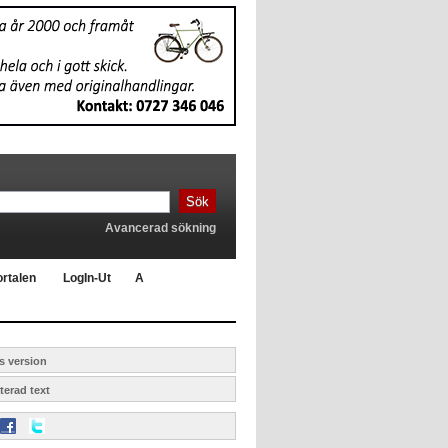
Sök
Avancerad sökning
rtalen
LogIn-Ut
A
s version
erad text