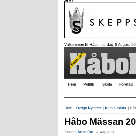
Välkommen till Håbo |
Lördag, 8 Αugusti 2
Hem
Politik
Skola
Företag
Hem
|
Övriga Nyheter
|
Kommuninfo
|
Håb
Håbo Mässan 20
Genom
Attila Gal
20 Aug 2013