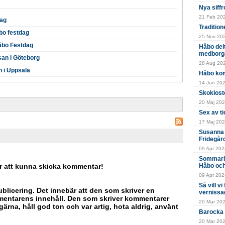
Nya siffr
21 Feb 202
dag
Tradition
bo festdag
25 Nov 202
Håbo Festdag
Håbo del
medborg
an i Göteborg
28 Aug 202
 i Uppsala
Håbo kom
14 Jun 2024
Skokloste
20 Maj 202
Sex av ti
17 Maj 202
Susanna 
Fridegår
09 Apr 2024
Sommarlä
r att kunna skicka kommentar!
Håbo och
09 Apr 2024
Så vill v
blicering. Det innebär att den som skriver en
vernissa
mentarens innehåll. Den som skriver kommentarer
20 Mar 20
ärna, håll god ton och var artig, hota aldrig, använt
Barocka 
20 Mar 202