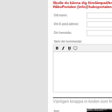
Skulle du känna dig förolämpad/krä
HåboPortalen (info@haboportalen.
Ditt namn:
Din E-post adress:
Din hemsida:
Skriv din kommentar:
Vänligen knappa in koden som fin
Bild: