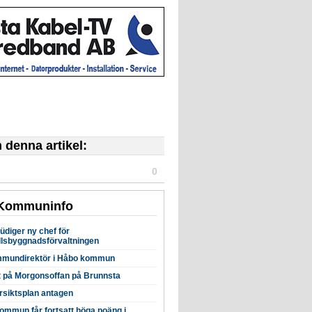
denna artikel:
0
 Kommuninfo
üdiger ny chef för
lsbyggnadsförvaltningen
mundirektör i Håbo kommun
tt på Morgonsoffan på Brunnsta
rsiktsplan antagen
ommun får fortsatt höga poäng i