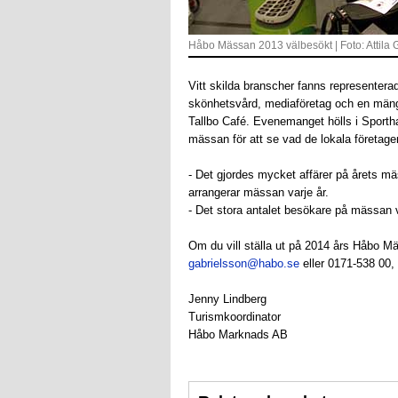
Håbo Mässan 2013 välbesökt | Foto: Attila 
Vitt skilda branscher fanns representera
skönhetsvård, mediaföretag och en mäng
Tallbo Café. Evenemanget hölls i Sport
mässan för att se vad de lokala företage
- Det gjordes mycket affärer på årets 
arrangerar mässan varje år.
- Det stora antalet besökare på mässan 
Om du vill ställa ut på 2014 års Håbo 
gabrielsson@habo.se
eller 0171-538 00,
Jenny Lindberg
Turismkoordinator
Håbo Marknads AB