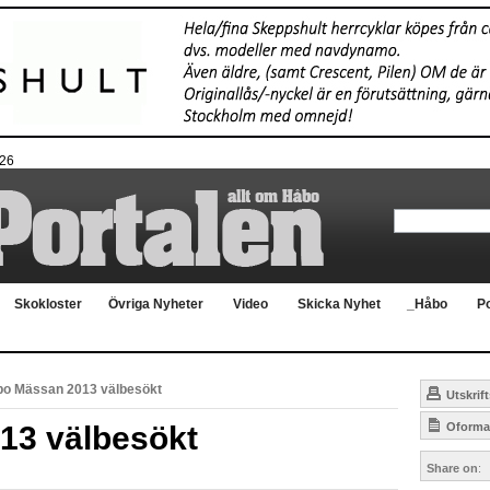
026
Skokloster
Övriga Nyheter
Video
Skicka Nyhet
_Håbo
Po
o Mässan 2013 välbesökt
Utskrift
13 välbesökt
Oformat
Share on
: