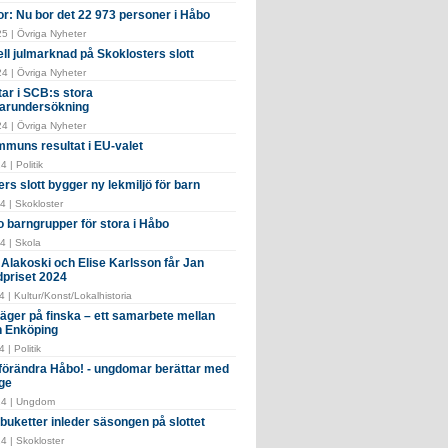
or: Nu bor det 22 973 personer i Håbo
5 | Övriga Nyheter
ell julmarknad på Skoklosters slott
4 | Övriga Nyheter
tar i SCB:s stora
arundersökning
4 | Övriga Nyheter
muns resultat i EU-valet
 | Politik
rs slott bygger ny lekmiljö för barn
4 | Skokloster
o barngrupper för stora i Håbo
4 | Skola
Alakoski och Elise Karlsson får Jan
dpriset 2024
 | Kultur/Konst/Lokalhistoria
ger på finska – ett samarbete mellan
 Enköping
 | Politik
i förändra Håbo! - ungdomar berättar med
ge
24 | Ungdom
buketter inleder säsongen på slottet
4 | Skokloster