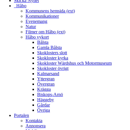
Skicka Nyhet
_Håbo
Kommunens hemsida (ext)
Kommunikationer
Evenemang
Natur
Filmer om Håbo (ext)
Håbo vykort
Bålsta
Gamla Bålsta
Skoklosters slott
Skokloster kyrka
Skokloster Wärdshus och Motormuseum
Skokloster övrigt
Kalmarsand
Yttergran
Övergran
Krägga
Biskops-Arnö
Häggeby
Gårdar
Övriga
Portalen
Kontakta
Annonsera