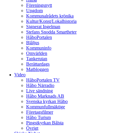
Föreningsnytt
Ungdom
Kommunalrådets krönika
Kultur/Konst/Lokalhistoria
Signerat Ingelman
Stefans Snodda Smartheter
HåboPortalen
Blåljus
Kommuninfo
Omvärlden
Tankerutan
Berättardags
Matbloggen
Video
HåboPortalen TV
Håbo Närradio
Live sändning
Håbo Marknads AB
Svenska kyrkan Håbo
Kommunfullmäktige
Företagsfilmer
Håbo Turism
Pingstkyrkan Bålsta
Övrigt