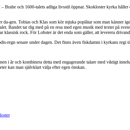
t – Brahe och 1600-talets adliga livsstil öppnar. Skokloster kyrka håll
r da-gen. Tobias och Klas som kör mjuka poplåtar som man känner igen 
et. Bandet tar dig med på en resa med egen musik med texter på svens
klassisk rock. För Lobster är det enda som gäller, att leverera drivande,
dis-regn senare under dagen. Det finns även fiskdamm i kyrkans regi til
nen i år och kombinera detta med engagerande talare med viktigt innehål
iteter kan man självklart välja efter egen önskan.
loster