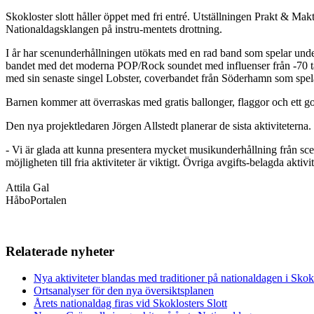
Skokloster slott håller öppet med fri entré. Utställningen Prakt & Mak
Nationaldagsklangen på instru-mentets drottning.
I år har scenunderhållningen utökats med en rad band som spelar unde
bandet med det moderna POP/Rock soundet med influenser från -70 tal
med sin senaste singel Lobster, coverbandet från Söderhamn som spelar 
Barnen kommer att överraskas med gratis ballonger, flaggor och ett go
Den nya projektledaren Jörgen Allstedt planerar de sista aktiviteterna.
- Vi är glada att kunna presentera mycket musikunderhållning från sce
möjligheten till fria aktiviteter är viktigt. Övriga avgifts-belagda aktiv
Attila Gal
HåboPortalen
Relaterade nyheter
Nya aktiviteter blandas med traditioner på nationaldagen i Skok
Ortsanalyser för den nya översiktsplanen
Årets nationaldag firas vid Skoklosters Slott