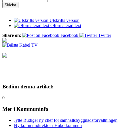
Utskrifts version
Oformaterad text
Share on
:
Facebook
Twitter
Bedöm denna artikel:
0
Mer i Kommuninfo
Jytte Rüdiger ny chef för samhällsbyggnadsförvaltningen
Ny kommundirektör i Håbo kommun