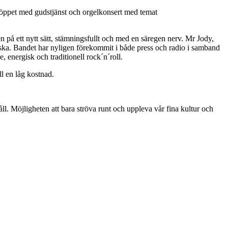
er öppet med gudstjänst och orgelkonsert med temat
på ett nytt sätt, stämningsfullt och med en säregen nerv. Mr Jody,
ka. Bandet har nyligen förekommit i både press och radio i samband
 energisk och traditionell rock´n´roll.
l en låg kostnad.
l. Möjligheten att bara ströva runt och uppleva vår fina kultur och