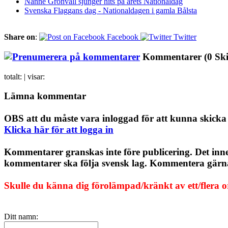
Nanne Grönvall sjunger hits på årets Nationaldag
Svenska Flaggans dag - Nationaldagen i gamla Bålsta
Share on
:
Facebook
Twitter
Kommentarer
(0 Sk
totalt:
| visar:
Lämna kommentar
OBS att du måste vara inloggad för att kunna skick
Klicka här för att logga in
Kommentarer granskas inte före publicering. Det inn
kommentarer ska följa svensk lag. Kommentera gärna, 
Skulle du känna dig förolämpad/kränkt av ett/flera 
Ditt namn: