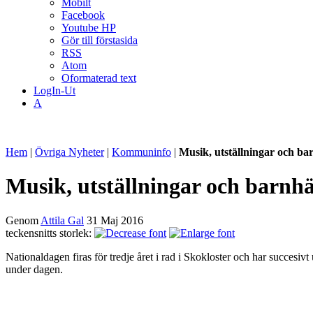
Mobilt
Facebook
Youtube HP
Gör till förstasida
RSS
Atom
Oformaterad text
LogIn-Ut
A
Hem
|
Övriga Nyheter
|
Kommuninfo
|
Musik, utställningar och b
Musik, utställningar och barnh
Genom
Attila Gal
31 Maj 2016
teckensnitts storlek:
Nationaldagen firas för tredje året i rad i Skokloster och har succesivt
under dagen.