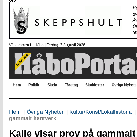
Välkommen till Håbo |
Fredag, 7 Αugusti 2026
Hem
Politik
Skola
Företag
Skokloster
Övriga Nyhete
Hem
|
Övriga Nyheter
|
Kultur/Konst/Lokalhistoria
gammalt hantverk
Kalle visar prov på gammalt