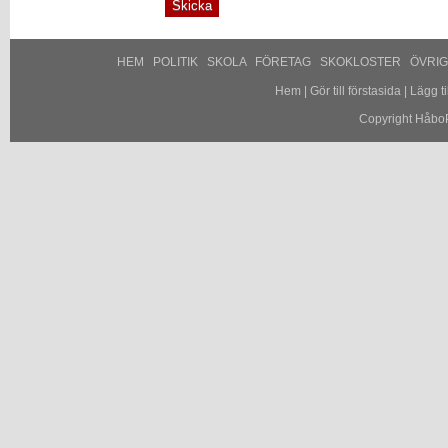
HEM
POLITIK
SKOLA
FÖRETAG
SKOKLOSTER
ÖVRI
Hem
|
Gör till förstasida
|
Lägg til
Copyright HåboP