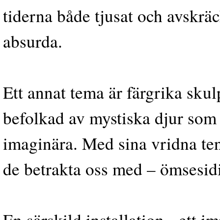
tiderna både tjusat och avskräc
absurda.
Ett annat tema är färgrika skul
befolkad av mystiska djur som ti
imaginära. Med sina vridna te
de betrakta oss med – ömsesid
En särskild installation - ett