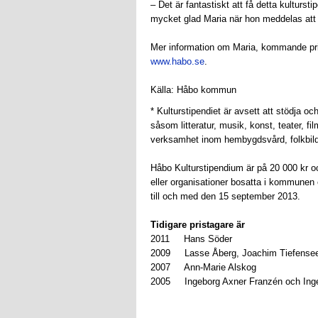
– Det är fantastiskt att få detta kulturst
mycket glad Maria när hon meddelas att 
Mer information om Maria, kommande pri
www.habo.se
.
Källa: Håbo kommun
* Kulturstipendiet är avsett att stödja 
såsom litteratur, musik, konst, teater, 
verksamhet inom hembygdsvård, folkbild
Håbo Kulturstipendium är på 20 000 kr oc
eller organisationer bosatta i kommunen
till och med den 15 september 2013.
Tidigare pristagare är
2011 Hans Söder
2009 Lasse Åberg, Joachim Tiefensee 
2007 Ann-Marie Alskog
2005 Ingeborg Axner Franzén och Inge