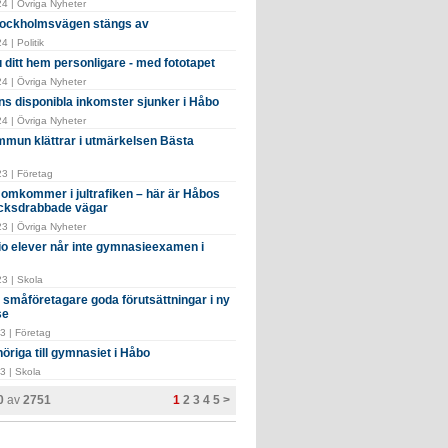
4 | Övriga Nyheter
tockholmsvägen stängs av
 | Politik
 ditt hem personligare - med fototapet
4 | Övriga Nyheter
ns disponibla inkomster sjunker i Håbo
4 | Övriga Nyheter
mun klättrar i utmärkelsen Bästa
3 | Företag
e omkommer i jultrafiken – här är Håbos
cksdrabbade vägar
3 | Övriga Nyheter
tio elever når inte gymnasieexamen i
3 | Skola
 småföretagare goda förutsättningar i ny
se
3 | Företag
öriga till gymnasiet i Håbo
3 | Skola
20
av
2751
1
2
3
4
5
>