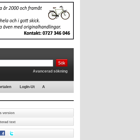
Sök
Avancerad sökning
rtalen
LogIn-Ut
A
s version
erad text