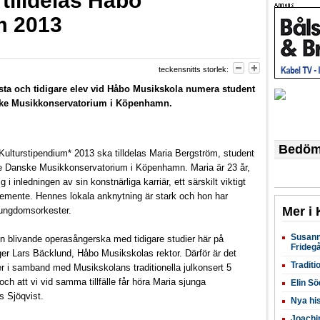
tilldelas Håbo
m 2013
teckensnitts storlek:
ålsta och tidigare elev vid Håbo Musikskola numera student
nske Musikkonservatorium i Köpenhamn.
Bedöm 
ulturstipendium* 2013 ska tilldelas Maria Bergström, student
ge Danske Musikkonservatorium i Köpenhamn. Maria är 23 år,
i inledningen av sin konstnärliga karriär, ett särskilt viktigt
eglemente. Hennes lokala anknytning är stark och hon har
Mer i 
 ungdomsorkester.
Susann
 en blivande operasångerska med tidigare studier här på
Frideg
ger Lars Bäcklund, Håbo Musikskolas rektor. Därför är det
Traditi
r i samband med Musikskolans traditionella julkonsert 5
h att vi vid samma tillfälle får höra Maria sjunga
Elin Sö
s Sjöqvist.
Nya hi
Joachim