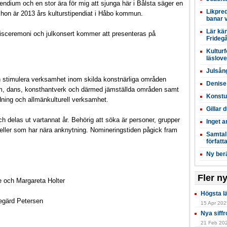
ipendium och en stor ära för mig att sjunga här i Bålsta säger en
Likpred
hon är 2013 års kulturstipendiat i Håbo kommun.
banar v
Lär kä
sceremoni och julkonsert kommer att presenteras på
Frideg
Kulturf
läslove
Julsån
och stimulera verksamhet inom skilda konstnärliga områden
Denise
film, dans, konsthantverk och därmed jämställda områden samt
Konstut
ning och allmänkulturell verksamhet.
Gillar 
h delas ut vartannat år. Behörig att söka är personer, grupper
Inget 
 eller som har nära anknytning. Nomineringstiden pågick fram
Samtal
förfat
Ny berä
Fler n
och Margareta Holter
Högsta l
gärd Petersen
15 Apr 2025
Nya siffr
21 Feb 202