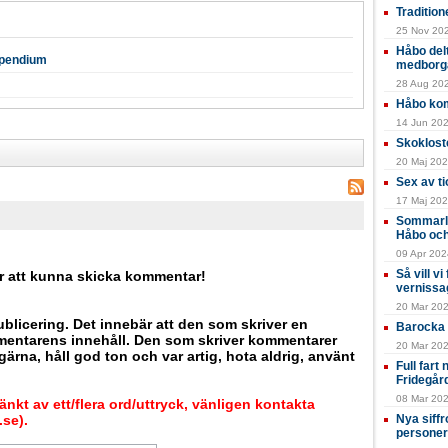
Tradition
25 Nov 202
Håbo del
ipendium
medborg
28 Aug 202
Håbo kom
14 Jun 2024
Skokloste
20 Maj 202
Sex av ti
17 Maj 202
Sommarlä
Håbo och
09 Apr 2024
Så vill v
r att kunna skicka kommentar!
vernissa
20 Mar 20
blicering. Det innebär att den som skriver en
Barocka 
mentarens innehåll. Den som skriver kommentarer
20 Mar 202
ärna, håll god ton och var artig, hota aldrig, använt
Full fart
Fridegår
08 Mar 202
nkt av ett/flera ord/uttryck, vänligen kontakta
se).
Nya siffr
personer