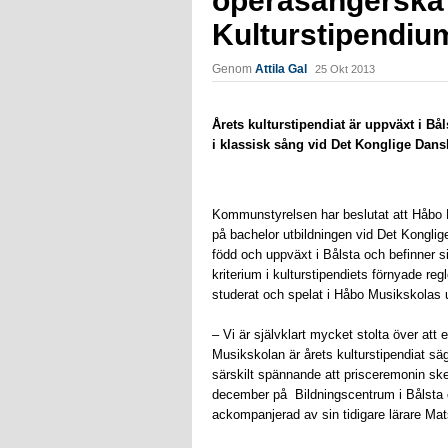
operasångerska 
Kulturstipendiu
Genom
Attila Gal
25 Okt 2013
Årets kulturstipendiat är uppväxt i B
i klassisk sång vid Det Konglige Da
Kommunstyrelsen har beslutat att Håbo K
på bachelor utbildningen vid Det Kongli
född och uppväxt i Bålsta och befinner sig 
kriterium i kulturstipendiets förnyade r
studerat och spelat i Håbo Musikskolas
– Vi är självklart mycket stolta över att
Musikskolan är årets kulturstipendiat sä
särskilt spännande att prisceremonin ske
december på Bildningscentrum i Bålsta oc
ackompanjerad av sin tidigare lärare Mat