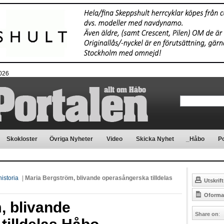
2026
Skokloster
Övriga Nyheter
Video
Skicka Nyhet
_Håbo
Po
istoria
|
Maria Bergström, blivande operasångerska tilldelas
Utskrift
Oformat
, blivande
Share on
: