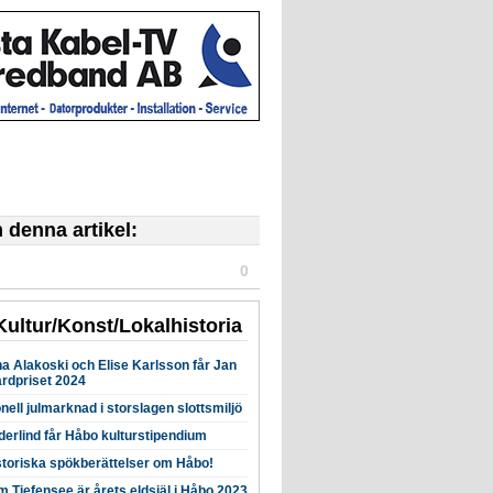
denna artikel:
0
Kultur/Konst/Lokalhistoria
a Alakoski och Elise Karlsson får Jan
årdpriset 2024
onell julmarknad i storslagen slottsmiljö
derlind får Håbo kulturstipendium
storiska spökberättelser om Håbo!
 Tiefensee är årets eldsjäl i Håbo 2023