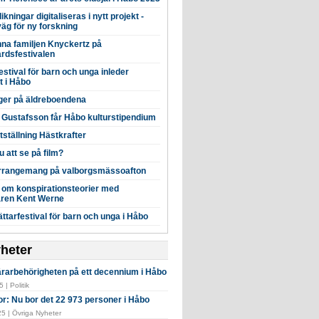
ikningar digitaliseras i nytt projekt -
äg för ny forskning
nna familjen Knyckertz på
årdsfestivalen
estival för barn och unga inleder
t i Håbo
ger på äldreboendena
 Gustafsson får Håbo kulturstipendium
ställning Hästkrafter
du att se på film?
arrangemang på valborgsmässoafton
 om konspirationsteorier med
taren Kent Werne
ttarfestival för barn och unga i Håbo
yheter
ärarbehörigheten på ett decennium i Håbo
 | Politik
or: Nu bor det 22 973 personer i Håbo
5 | Övriga Nyheter