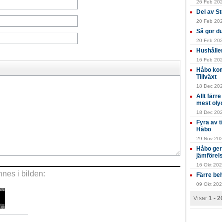
26 Feb 202
Del av S
20 Feb 2024
Så gör du
20 Feb 202
Hushålle
16 Feb 202
Håbo kom
Tillväxt
18 Dec 202
Allt färr
mest oly
18 Dec 202
Fyra av 
Håbo
29 Nov 202
Håbo ger
jämförel
16 Okt 202
nes i bilden:
Färre beh
09 Okt 202
Visar
1 - 