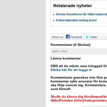
Relaterade nyheter
Denise Gustafsson får Håbo kulturst
Kulturstipendiat mottog priset
Share on
:
Facebook
Twitter
Kommentarer
(0 Skickat)
totalt:
| visar:
Lämna kommentar
OBS att du måste vara inloggad fö
Klicka här för att logga in
Kommentarer granskas inte före pu
kommentar själv ansvarar för kom
ska följa svensk lag. Kommentera g
sunt förnuft.
Skulle du känna dig förolämpad/krä
HåboPortalen (info@haboportalen.