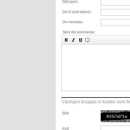
Ditt namn:
Din E-post adress:
Din hemsida:
Skriv din kommentar:
Vänligen knappa in koden som fin
Bild:
Kod: