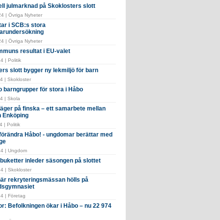
ell julmarknad på Skoklosters slott
4 | Övriga Nyheter
tar i SCB:s stora
arundersökning
4 | Övriga Nyheter
muns resultat i EU-valet
 | Politik
rs slott bygger ny lekmiljö för barn
4 | Skokloster
o barngrupper för stora i Håbo
4 | Skola
ger på finska – ett samarbete mellan
 Enköping
 | Politik
i förändra Håbo! - ungdomar berättar med
ge
24 | Ungdom
buketter inleder säsongen på slottet
4 | Skokloster
 när rekryteringsmässan hölls på
dsgymnasiet
4 | Företag
or: Befolkningen ökar i Håbo – nu 22 974