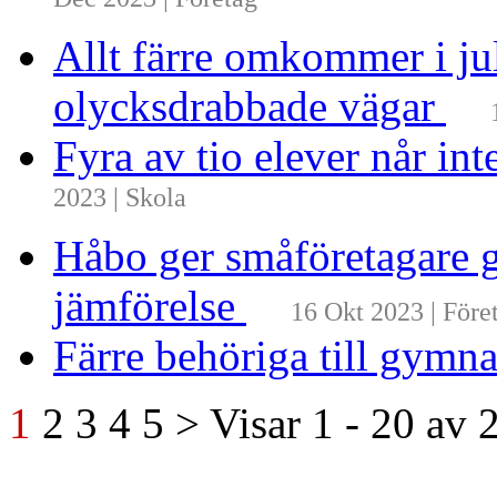
Dec 2023 | Företag
Allt färre omkommer i ju
olycksdrabbade vägar
Fyra av tio elever når i
2023 | Skola
Håbo ger småföretagare g
jämförelse
16 Okt 2023 | Före
Färre behöriga till gymn
1
2
3
4
5
>
Visar
1 - 20
av