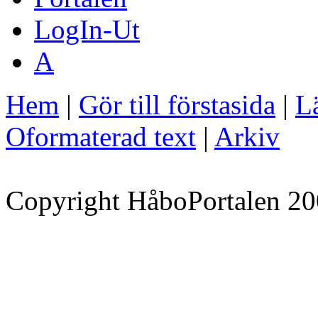
LogIn-Ut
A
Hem
|
Gör till förstasida
|
Lä
Oformaterad text
|
Arkiv
Copyright HåboPortalen 20