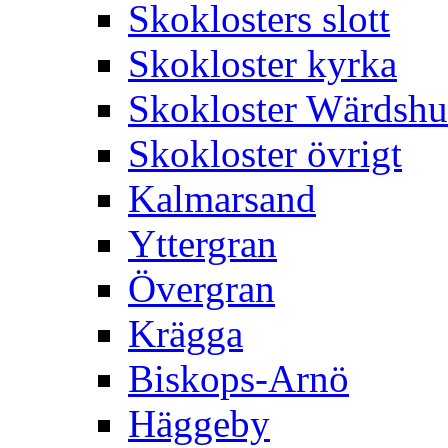
Skoklosters slott
Skokloster kyrka
Skokloster Wärdsh
Skokloster övrigt
Kalmarsand
Yttergran
Övergran
Krägga
Biskops-Arnö
Häggeby