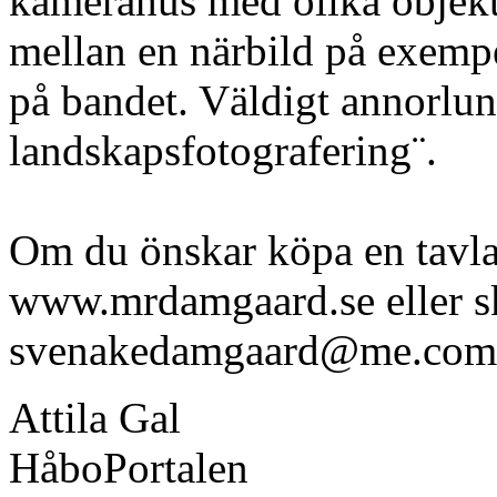
kamerahus med olika objekt
mellan en närbild på exempe
på bandet. Väldigt annorlu
landskapsfotografering¨.
Om du önskar köpa en tavl
www.mrdamgaard.se eller ski
svenakedamgaard@me.com
Attila Gal
HåboPortalen