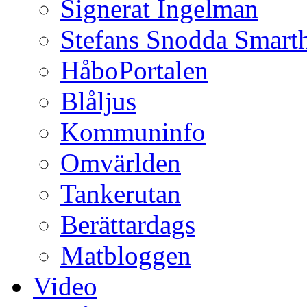
Signerat Ingelman
Stefans Snodda Smarth
HåboPortalen
Blåljus
Kommuninfo
Omvärlden
Tankerutan
Berättardags
Matbloggen
Video