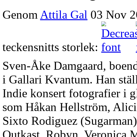
Genom
Attila Gal
03 Nov 2
teckensnitts storlek:
Sven-Åke Damgaard, boende 
i Gallari Kvantum. Han stäl
Indie konsert fotografier i 
som Håkan Hellström, Alic
Sixto Rodiguez (Sugarman), 
Outkast, Robyn, Veronica M