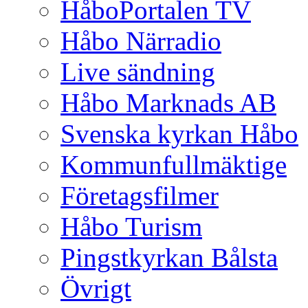
HåboPortalen TV
Håbo Närradio
Live sändning
Håbo Marknads AB
Svenska kyrkan Håbo
Kommunfullmäktige
Företagsfilmer
Håbo Turism
Pingstkyrkan Bålsta
Övrigt