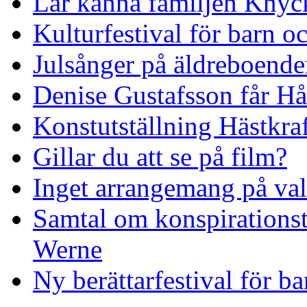
Lär känna familjen Knyck
Kulturfestival för barn o
Julsånger på äldreboend
Denise Gustafsson får H
Konstutställning Hästkraf
Gillar du att se på film?
Inget arrangemang på va
Samtal om konspirationst
Werne
Ny berättarfestival för b