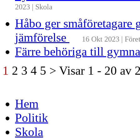
2023 | Skola
Håbo ger småföretagare g
jämförelse
16 Okt 2023 | Före
Färre behöriga till gymn
1
2
3
4
5
>
Visar
1 - 20
av
Hem
Politik
Skola