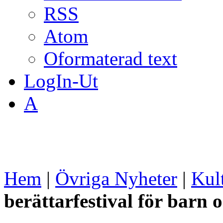
RSS
Atom
Oformaterad text
LogIn-Ut
A
Hem
|
Övriga Nyheter
|
Kul
berättarfestival för barn