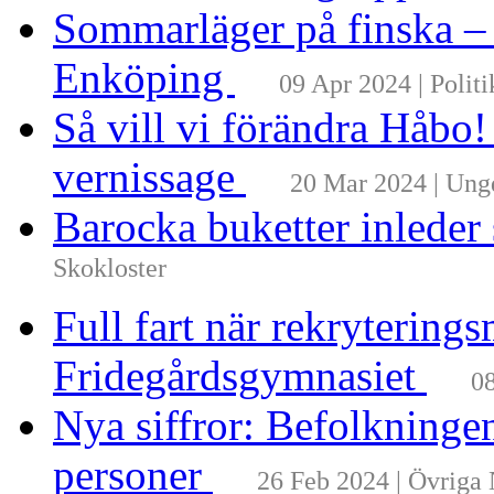
Sommarläger på finska –
Enköping
09 Apr 2024 | Politi
Så vill vi förändra Håbo
vernissage
20 Mar 2024 | Un
Barocka buketter inleder
Skokloster
Full fart när rekrytering
Fridegårdsgymnasiet
08
Nya siffror: Befolkninge
personer
26 Feb 2024 | Övriga