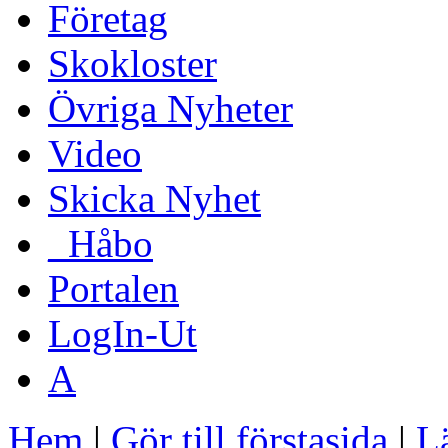
Företag
Skokloster
Övriga Nyheter
Video
Skicka Nyhet
_Håbo
Portalen
LogIn-Ut
A
Hem
|
Gör till förstasida
|
Lä