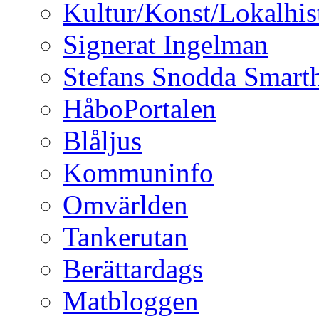
Kultur/Konst/Lokalhis
Signerat Ingelman
Stefans Snodda Smarth
HåboPortalen
Blåljus
Kommuninfo
Omvärlden
Tankerutan
Berättardags
Matbloggen