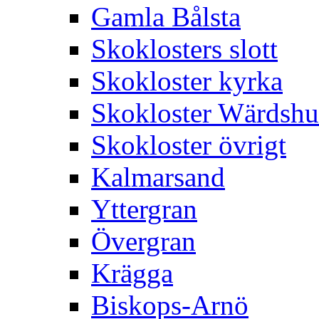
Gamla Bålsta
Skoklosters slott
Skokloster kyrka
Skokloster Wärdsh
Skokloster övrigt
Kalmarsand
Yttergran
Övergran
Krägga
Biskops-Arnö