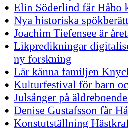
Elin Söderlind får Håbo 
Nya historiska spökberät
Joachim Tiefensee är året
Likpredikningar digitalise
ny forskning
Lär känna familjen Knyck
Kulturfestival för barn o
Julsånger på äldreboend
Denise Gustafsson får H
Konstutställning Hästkraf