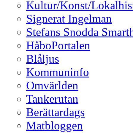
Kultur/Konst/Lokalhis
Signerat Ingelman
Stefans Snodda Smarth
HåboPortalen
Blåljus
Kommuninfo
Omvärlden
Tankerutan
Berättardags
Matbloggen