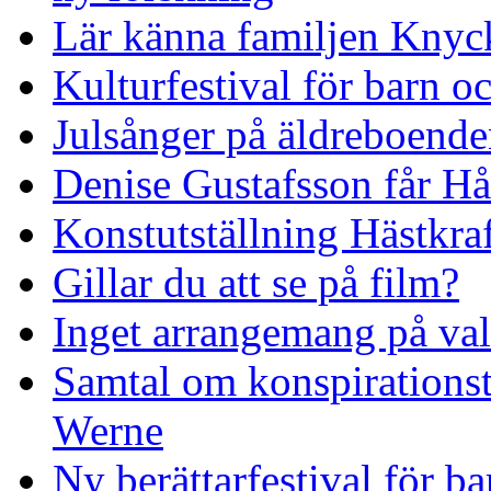
Lär känna familjen Knyck
Kulturfestival för barn o
Julsånger på äldreboend
Denise Gustafsson får H
Konstutställning Hästkraf
Gillar du att se på film?
Inget arrangemang på va
Samtal om konspirationst
Werne
Ny berättarfestival för b