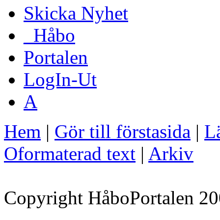
Skicka Nyhet
_Håbo
Portalen
LogIn-Ut
A
Hem
|
Gör till förstasida
|
Lä
Oformaterad text
|
Arkiv
Copyright HåboPortalen 20