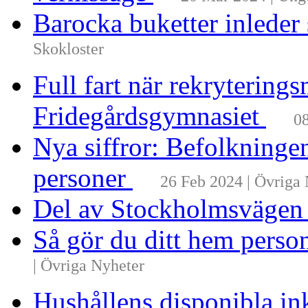
Barocka buketter inleder
Skokloster
Full fart när rekrytering
Fridegårdsgymnasiet
08
Nya siffror: Befolkninge
personer
26 Feb 2024 | Övriga
Del av Stockholmsvägen
Så gör du ditt hem perso
| Övriga Nyheter
Hushållens disponibla i