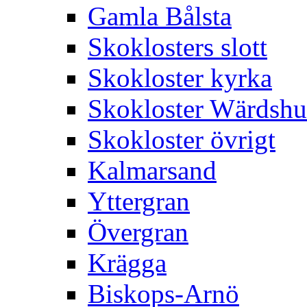
Gamla Bålsta
Skoklosters slott
Skokloster kyrka
Skokloster Wärdsh
Skokloster övrigt
Kalmarsand
Yttergran
Övergran
Krägga
Biskops-Arnö