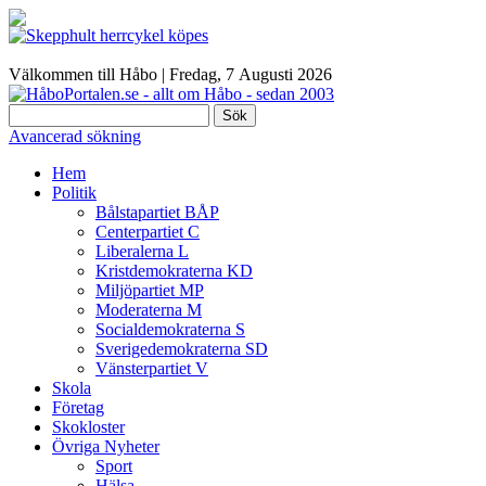
Välkommen till Håbo |
Fredag, 7 Αugusti 2026
Sök
Avancerad sökning
Hem
Politik
Bålstapartiet BÅP
Centerpartiet C
Liberalerna L
Kristdemokraterna KD
Miljöpartiet MP
Moderaterna M
Socialdemokraterna S
Sverigedemokraterna SD
Vänsterpartiet V
Skola
Företag
Skokloster
Övriga Nyheter
Sport
Hälsa