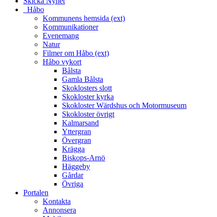
Skicka Nyhet
_Håbo
Kommunens hemsida (ext)
Kommunikationer
Evenemang
Natur
Filmer om Håbo (ext)
Håbo vykort
Bålsta
Gamla Bålsta
Skoklosters slott
Skokloster kyrka
Skokloster Wärdshus och Motormuseum
Skokloster övrigt
Kalmarsand
Yttergran
Övergran
Krägga
Biskops-Arnö
Häggeby
Gårdar
Övriga
Portalen
Kontakta
Annonsera