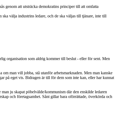
 genom att utsträcka demokratins principer till att omfatta
välja industrins ledare, och de ska väljas till tjänare, inte till
lig organisation som aldrig kommer till beslut - eller för sent. Men
 välja om man vill jobba, stå utanför arbetsmarknaden. Men man kanske
ar på eget vis. Bidragen är till för dem som inte kan, eller har kunnat
 har man ju skapat pöbelvälde/kommunism där den enskilde ledaren
enörskap och företagsamhet. Sånt gillar bara oförrättade, överkörda och