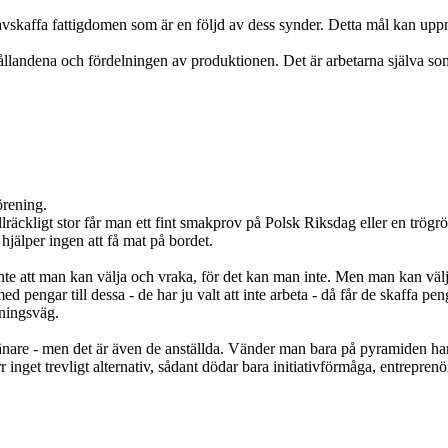
kaffa fattigdomen som är en följd av dess synder. Detta mål kan uppnås
andena och fördelningen av produktionen. Det är arbetarna själva som ska 
örening.
äckligt stor får man ett fint smakprov på Polsk Riksdag eller en trögrör
 hjälper ingen att få mat på bordet.
jag inte att man kan välja och vraka, för det kan man inte. Men man kan
pengar till dessa - de har ju valt att inte arbeta - då får de skaffa peng
rjningsväg.
r tjänare - men det är även de anställda. Vänder man bara på pyramiden
ärr inget trevligt alternativ, sådant dödar bara initiativförmåga, entrepr