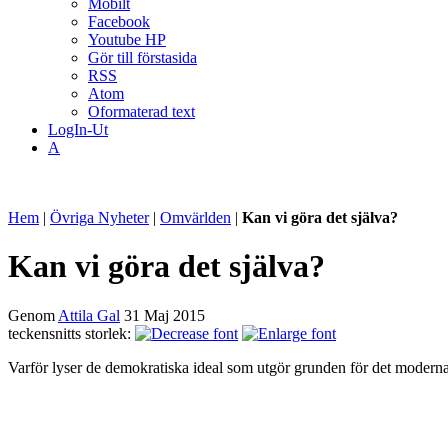
Mobilt
Facebook
Youtube HP
Gör till förstasida
RSS
Atom
Oformaterad text
LogIn-Ut
A
Hem
|
Övriga Nyheter
|
Omvärlden
|
Kan vi göra det själva?
Kan vi göra det själva?
Genom
Attila Gal
31 Maj 2015
teckensnitts storlek:
Varför lyser de demokratiska ideal som utgör grunden för det moderna