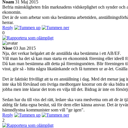
Noam
31 Maj 2015
Befria mänskligheten från marknadens vidskeplighet och synder och avs
ekonomin.
Det är de som arbetar som ska bestämma arbetstiden, anställningsförhåll
herrar.
Reply
0
Nisse
03 Jun 2015
Nja, det verkar helgalet att de anställda ska bestämma i ett AB/EF.
Vill man ha det så kan man starta en ekonomisk förening eller ideell f
Då kan man bestämma allt detta på föreningsmöten. Blir föreningen tillr
visst, gör så - hitta några likatänkande och få tummen ur ar-let. Gnälla
Det är faktiskt frivilligt att ta en anställning i dag. Med det menar 
inte ska bli förvånad om övriga medborgare knorrar om de ska bidra med 
jobba men inte klarar det trots en vilja till det. Bidrag är inte en försö
Sedan har du till viss del rätt, ledare ska vara medvetna om att de ä
aldrig får fatta egna beslut, stå för dem eller känna ansvar. Det är tyv
hämndlystna kommunister som vill "ge igen".
Reply
2