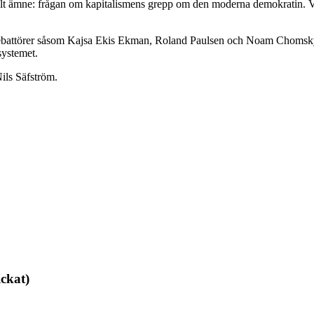
lt ämne: frågan om kapitalismens grepp om den moderna demokratin. Va
debattörer såsom Kajsa Ekis Ekman, Roland Paulsen och Noam Chomsky,
systemet.
ils Säfström.
ickat)