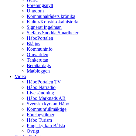
Föreningsnytt
Ungdom
Kommunalrådets krönika
Kultur/Konst/Lokalhistoria
Signerat Ingelman
Stefans Snodda Smartheter
HåboPortalen
Blåljus
Kommuninfo
Omvärlden
Tankerutan
Berättardags
Matbloggen
Video
HåboPortalen TV
Håbo Närradio
Live sändning
Håbo Marknads AB
Svenska kyrkan Håbo
Kommunfullmäktige
Företagsfilmer
Håbo Turism
Pingstkyrkan Bålsta
Övrigt