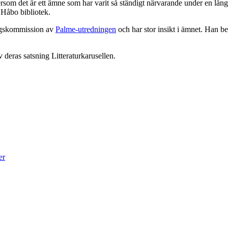
eftersom det är ett ämne som har varit så ständigt närvarande under en l
f Håbo bibliotek.
ingskommission av
Palme-utredningen
och har stor insikt i ämnet. Han be
 deras satsning Litteraturkarusellen.
er