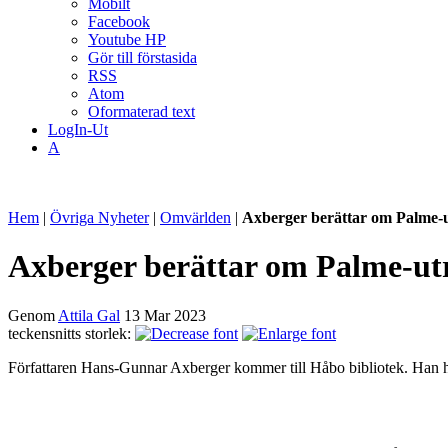
Mobilt
Facebook
Youtube HP
Gör till förstasida
RSS
Atom
Oformaterad text
LogIn-Ut
A
Hem
|
Övriga Nyheter
|
Omvärlden
|
Axberger berättar om Palme-u
Axberger berättar om Palme-ut
Genom
Attila Gal
13 Mar 2023
teckensnitts storlek:
Författaren Hans-Gunnar Axberger kommer till Håbo bibliotek. Han h