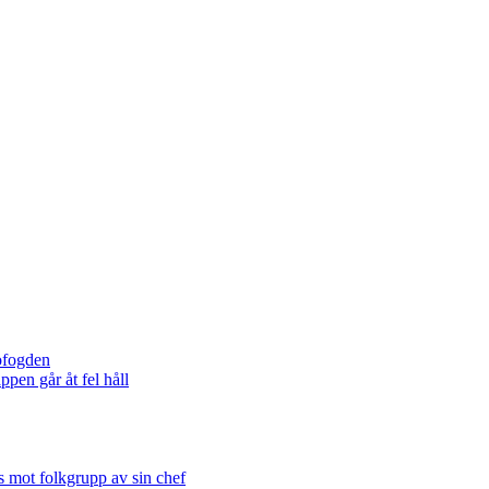
ofogden
pen går åt fel håll
s mot folkgrupp av sin chef