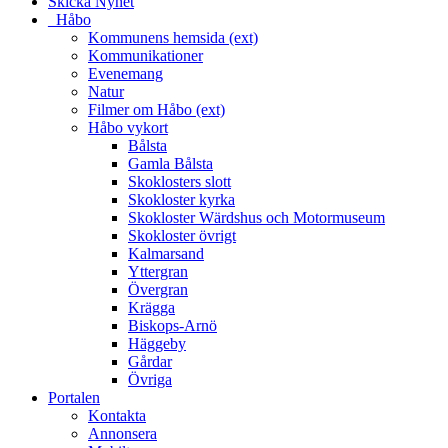
Skicka Nyhet
_Håbo
Kommunens hemsida (ext)
Kommunikationer
Evenemang
Natur
Filmer om Håbo (ext)
Håbo vykort
Bålsta
Gamla Bålsta
Skoklosters slott
Skokloster kyrka
Skokloster Wärdshus och Motormuseum
Skokloster övrigt
Kalmarsand
Yttergran
Övergran
Krägga
Biskops-Arnö
Häggeby
Gårdar
Övriga
Portalen
Kontakta
Annonsera