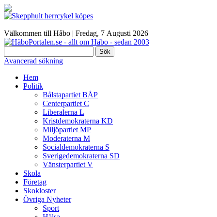
Välkommen till Håbo |
Fredag, 7 Αugusti 2026
Sök
Avancerad sökning
Hem
Politik
Bålstapartiet BÅP
Centerpartiet C
Liberalerna L
Kristdemokraterna KD
Miljöpartiet MP
Moderaterna M
Socialdemokraterna S
Sverigedemokraterna SD
Vänsterpartiet V
Skola
Företag
Skokloster
Övriga Nyheter
Sport
Hälsa