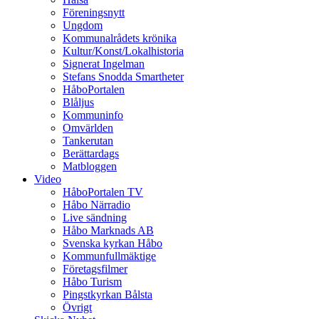
Föreningsnytt
Ungdom
Kommunalrådets krönika
Kultur/Konst/Lokalhistoria
Signerat Ingelman
Stefans Snodda Smartheter
HåboPortalen
Blåljus
Kommuninfo
Omvärlden
Tankerutan
Berättardags
Matbloggen
Video
HåboPortalen TV
Håbo Närradio
Live sändning
Håbo Marknads AB
Svenska kyrkan Håbo
Kommunfullmäktige
Företagsfilmer
Håbo Turism
Pingstkyrkan Bålsta
Övrigt