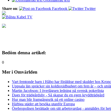
Oformaterad text
Share on
:
Facebook
Twitter
Bedöm denna artikel:
0
Mer i Omvärlden
Vart femtonde barn i Håbo har föräldrar med skulder hos Kron
Uppsala län spräcker sin koldioxidbudget om fem år – och utsläp
Martin Jacobson: I överlägsen ledning på svensk pokerlista
Dags för trädgårdsliv - Så skapar du en egen kryddträdgård
Hur man blir framgångsrik på ett online casino
Häftiga städer att besöka utanför Europa
Örebropolisen berättade om sitt arbetsvardag - anmäldes för het