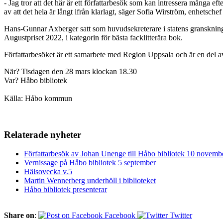
- Jag tror att det här är ett författarbesök som kan intressera många 
av att det hela är långt ifrån klarlagt, säger Sofia Wirström, enhetsche
Hans-Gunnar Axberger satt som huvudsekreterare i statens granskn
Augustpriset 2022, i kategorin för bästa facklitterära bok.
Författarbesöket är ett samarbete med Region Uppsala och är en del av
När? Tisdagen den 28 mars klockan 18.30
Var? Håbo bibliotek
Källa: Håbo kommun
Relaterade nyheter
Författarbesök av Johan Unenge till Håbo bibliotek 10 novemb
Vernissage på Håbo bibliotek 5 september
Hälsovecka v.5
Martin Wennerberg underhöll i biblioteket
Håbo bibliotek presenterar
Share on
:
Facebook
Twitter