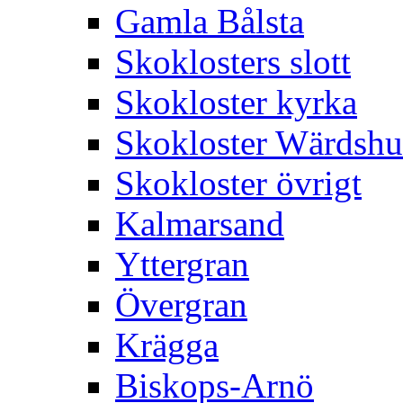
Gamla Bålsta
Skoklosters slott
Skokloster kyrka
Skokloster Wärdsh
Skokloster övrigt
Kalmarsand
Yttergran
Övergran
Krägga
Biskops-Arnö