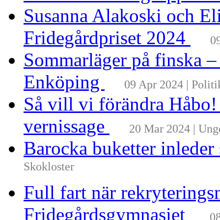
Susanna Alakoski och Eli
Fridegårdpriset 2024
0
Sommarläger på finska –
Enköping
09 Apr 2024 | Politi
Så vill vi förändra Håbo
vernissage
20 Mar 2024 | Un
Barocka buketter inleder
Skokloster
Full fart när rekrytering
Fridegårdsgymnasiet
08