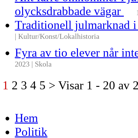
olycksdrabbade vägar
Traditionell julmarknad i
| Kultur/Konst/Lokalhistoria
Fyra av tio elever når i
2023 | Skola
1
2
3
4
5
>
Visar
1 - 20
av
Hem
Politik