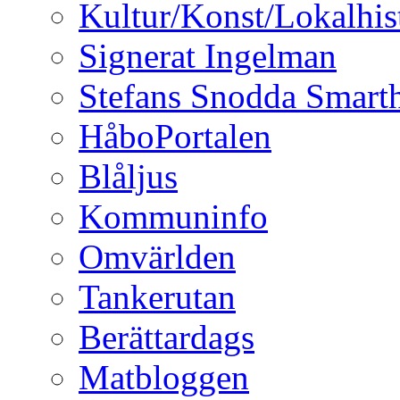
Kultur/Konst/Lokalhis
Signerat Ingelman
Stefans Snodda Smarth
HåboPortalen
Blåljus
Kommuninfo
Omvärlden
Tankerutan
Berättardags
Matbloggen