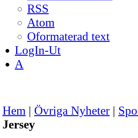
RSS
Atom
Oformaterad text
LogIn-Ut
A
Hem
|
Övriga Nyheter
|
Spo
Jersey