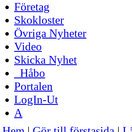
Företag
Skokloster
Övriga Nyheter
Video
Skicka Nyhet
_Håbo
Portalen
LogIn-Ut
A
Hem
|
Gör till förstasida
|
Lä