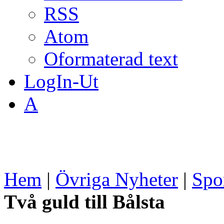
RSS
Atom
Oformaterad text
LogIn-Ut
A
Hem
|
Övriga Nyheter
|
Spo
Två guld till Bålsta