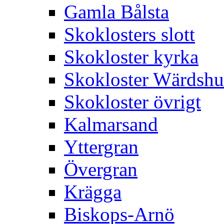
Gamla Bålsta
Skoklosters slott
Skokloster kyrka
Skokloster Wärdsh
Skokloster övrigt
Kalmarsand
Yttergran
Övergran
Krägga
Biskops-Arnö