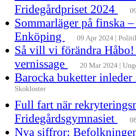
Fridegårdpriset 2024
0
Sommarläger på finska –
Enköping
09 Apr 2024 | Politi
Så vill vi förändra Håbo
vernissage
20 Mar 2024 | Un
Barocka buketter inleder
Skokloster
Full fart när rekrytering
Fridegårdsgymnasiet
08
Nya siffror: Befolkninge