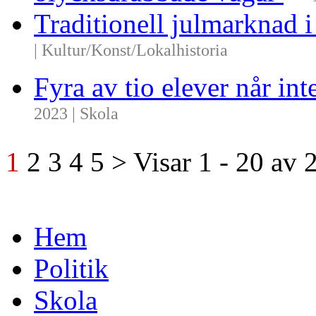
Traditionell julmarknad i
| Kultur/Konst/Lokalhistoria
Fyra av tio elever når i
2023 | Skola
1
2
3
4
5
>
Visar
1 - 20
av
Hem
Politik
Skola