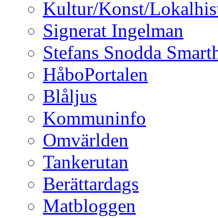
Kultur/Konst/Lokalhis
Signerat Ingelman
Stefans Snodda Smarth
HåboPortalen
Blåljus
Kommuninfo
Omvärlden
Tankerutan
Berättardags
Matbloggen