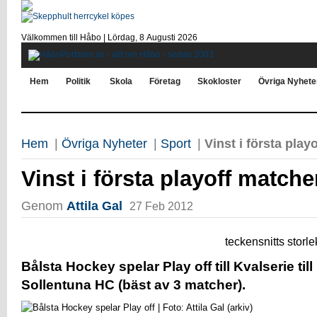
Välkommen till Håbo |
Lördag, 8 Αugusti 2026
Hem
Politik
Skola
Företag
Skokloster
Övriga Nyhete
Hem
|
Övriga Nyheter
|
Sport
|
Vinst i första pla
Vinst i första playoff match
Genom
Attila Gal
27 Feb 2012
teckensnitts storle
Bålsta Hockey spelar Play off till Kvalserie till
Sollentuna HC (bäst av 3 matcher).