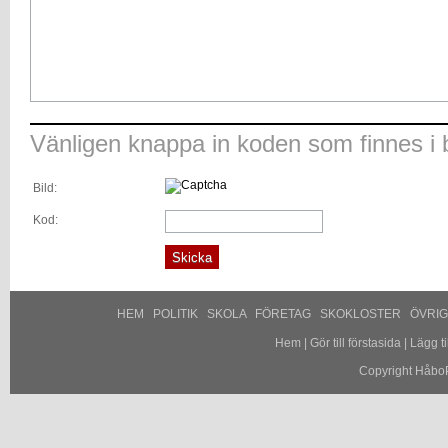
Vänligen knappa in koden som finnes i b
Bild:
Kod:
HEM
POLITIK
SKOLA
FÖRETAG
SKOKLOSTER
ÖVRI
Hem
|
Gör till förstasida
|
Lägg til
Copyright HåboP