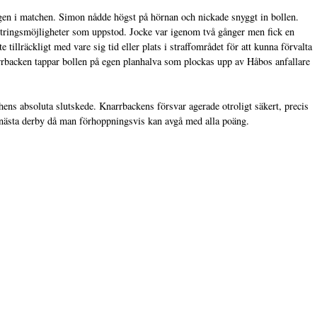
gen i matchen. Simon nådde högst på hörnan och nickade snyggt in bollen.
kontringsmöjligheter som uppstod. Jocke var igenom två gånger men fick en
tillräckligt med vare sig tid eller plats i straffområdet för att kunna förvalta
arrbacken tappar bollen på egen planhalva som plockas upp av Håbos anfallare
ens absoluta slutskede. Knarrbackens försvar agerade otroligt säkert, precis
ll nästa derby då man förhoppningsvis kan avgå med alla poäng.