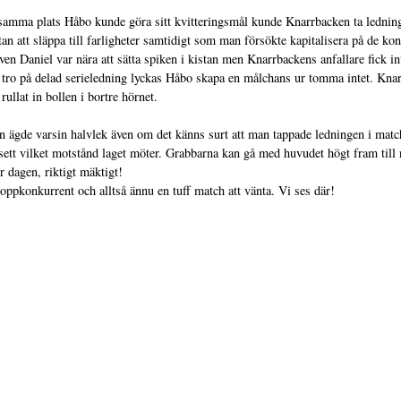
 samma plats Håbo kunde göra sitt kvitteringsmål kunde Knarrbacken ta lednin
tan att släppa till farligheter samtidigt som man försökte kapitalisera på de 
 Daniel var nära att sätta spiken i kistan men Knarrbackens anfallare fick inte 
de tro på delad serieledning lyckas Håbo skapa en målchans ur tomma intet. Kn
ullat in bollen i bortre hörnet.
 ägde varsin halvlek även om det känns surt att man tappade ledningen i match
oavsett vilket motstånd laget möter. Grabbarna kan gå med huvudet högt fram ti
r dagen, riktigt mäktigt!
ppkonkurrent och alltså ännu en tuff match att vänta. Vi ses där!