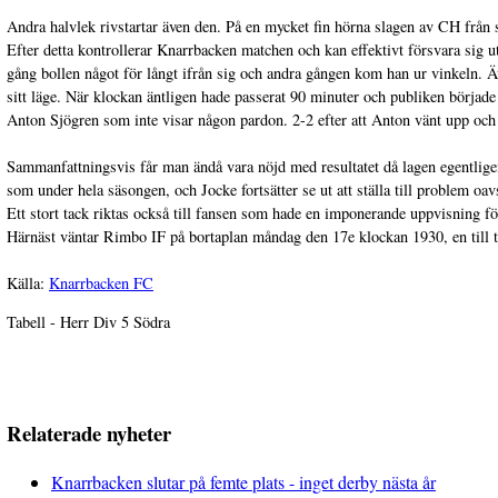
Andra halvlek rivstartar även den. På en mycket fin hörna slagen av CH från
Efter detta kontrollerar Knarrbacken matchen och kan effektivt försvara sig u
gång bollen något för långt ifrån sig och andra gången kom han ur vinkeln. Även
sitt läge. När klockan äntligen hade passerat 90 minuter och publiken börja
Anton Sjögren som inte visar någon pardon. 2-2 efter att Anton vänt upp och r
Sammanfattningsvis får man ändå vara nöjd med resultatet då lagen egentligen
som under hela säsongen, och Jocke fortsätter se ut att ställa till problem 
Ett stort tack riktas också till fansen som hade en imponerande uppvisning fö
Härnäst väntar Rimbo IF på bortaplan måndag den 17e klockan 1930, en till to
Källa:
Knarrbacken FC
Tabell - Herr Div 5 Södra
Relaterade nyheter
Knarrbacken slutar på femte plats - inget derby nästa år