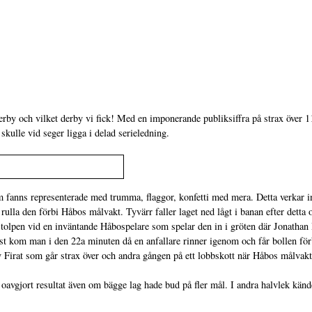
erby och vilket derby vi fick! Med en imponerande publiksiffra på strax öve
kulle vid seger ligga i delad serieledning.
fanns representerade med trumma, flaggor, konfetti med mera. Detta verkar in
ulla den förbi Håbos målvakt. Tyvärr faller laget ned lågt i banan efter detta 
tolpen vid en inväntande Håbospelare som spelar den in i gröten där Jonathan B
st kom man i den 22a minuten då en anfallare rinner igenom och får bollen förbi
v Firat som går strax över och andra gången på ett lobbskott när Håbos målvak
avgjort resultat även om bägge lag hade bud på fler mål. I andra halvlek kän