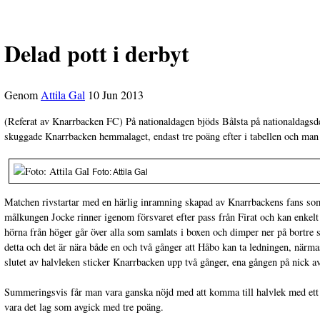
Delad pott i derbyt
Genom
Attila Gal
10 Jun 2013
(Referat av Knarrbacken FC) På nationaldagen bjöds Bålsta på nationaldagsd
skuggade Knarrbacken hemmalaget, endast tre poäng efter i tabellen och man s
Foto: Attila Gal
Matchen rivstartar med en härlig inramning skapad av Knarrbackens fans som 
målkungen Jocke rinner igenom försvaret efter pass från Firat och kan enkelt r
hörna från höger går över alla som samlats i boxen och dimper ner på bortre s
detta och det är nära både en och två gånger att Håbo kan ta ledningen, närma
slutet av halvleken sticker Knarrbacken upp två gånger, ena gången på nick a
Summeringsvis får man vara ganska nöjd med att komma till halvlek med ett o
vara det lag som avgick med tre poäng.