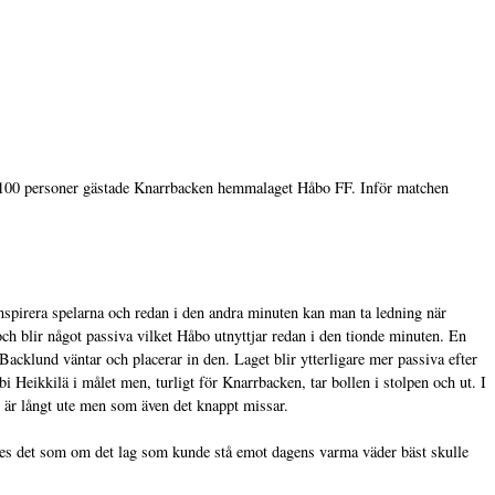
r 1100 personer gästade Knarrbacken hemmalaget Håbo FF. Inför matchen
spirera spelarna och redan i den andra minuten kan man ta ledning när
och blir något passiva vilket Håbo utnyttjar redan i den tionde minuten. En
acklund väntar och placerar in den. Laget blir ytterligare mer passiva efter
 Heikkilä i målet men, turligt för Knarrbacken, tar bollen i stolpen och ut. I
t är långt ute men som även det knappt missar.
des det som om det lag som kunde stå emot dagens varma väder bäst skulle