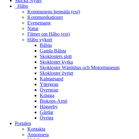
Skicka Nyhet
_Håbo
Kommunens hemsida (ext)
Kommunikationer
Evenemang
Natur
Filmer om Håbo (ext)
Håbo vykort
Bålsta
Gamla Bålsta
Skoklosters slott
Skokloster kyrka
Skokloster Wärdshus och Motormuseum
Skokloster övrigt
Kalmarsand
Yttergran
Övergran
Krägga
Biskops-Arnö
Häggeby
Gårdar
Övriga
Portalen
Kontakta
Annonsera