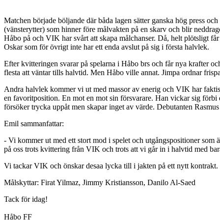
Matchen började böljande där båda lagen sätter ganska hög press och det
(vänsterytter) som hinner före målvakten på en skarv och blir neddragen 
Håbo på och VIK har svårt att skapa målchanser. Då, helt plötsligt får 
Oskar som för övrigt inte har ett enda avslut på sig i första halvlek.
Efter kvitteringen svarar på spelarna i Håbo brs och får nya krafter oc
flesta att väntar tills halvtid. Men Håbo ville annat. Jimpa ordnar fris
Andra halvlek kommer vi ut med massor av enerig och VIK har faktis
en favoritposition. En mot en mot sin försvarare. Han vickar sig förb
försöker trycka uppåt men skapar inget av värde. Debutanten Rasmus ko
Emil sammanfattar:
- Vi kommer ut med ett stort mod i spelet och utgångspositioner som är 
på oss trots kvittering från VIK och trots att vi går in i halvtid med 
Vi tackar VIK och önskar desaa lycka till i jakten på ett nytt kontrak
Målskyttar: Firat Yilmaz, Jimmy Kristiansson, Danilo Al-Saed
Tack för idag!
Håbo FF