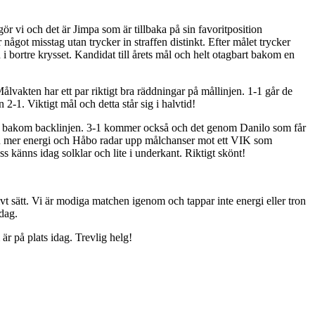
ör vi och det är Jimpa som är tillbaka på sin favoritposition
något misstag utan trycker in straffen distinkt. Efter målet trycker
i bortre krysset. Kandidat till årets mål och helt otagbart bakom en
ålvakten har ett par riktigt bra räddningar på mållinjen. 1-1 går de
 2-1. Viktigt mål och detta står sig i halvtid!
ar bakom backlinjen. 3-1 kommer också och det genom Danilo som får
 ännu mer energi och Håbo radar upp målchanser mot ett VIK som
 känns idag solklar och lite i underkant. Riktigt skönt!
ivt sätt. Vi är modiga matchen igenom och tappar inte energi eller tron
idag.
är på plats idag. Trevlig helg!