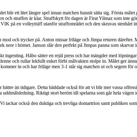
 blir ett litet längre spel innan matchen hunnit sätta sig. Första målet g
och straffen är klar. Straffskytt för dagen är Firat Yilmaz som inte gör 
VIK på en volleyträff utanför straffområdet och den skruvas stenhårt in 
h mod och trycker på. Anton missar friläge och Jimpa returen därefter. M
park nere i hörnet. Janson slår den perfekt på Jimpas panna som skarvar in
kt ingenting. Håbo sätter en rejäl press och har mängder med löpning
i denne och rullar lekfullt enket förbi målvakten stolpe in. Målet ger
mmer in och har friläge men 3-1 står sig matchen ut och segern för oss
bättre än tidigare. Detta bäddade också för att vi blir mer vassa offens
bara uddmålsledning. Riktigt stort beröm till spelarna som går hela vägen 
t. Vi tackar också den duktiga och trevliga domartrion samt publiken som 