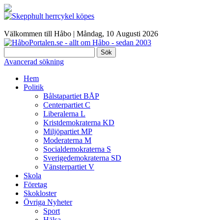
Välkommen till Håbo |
Måndag, 10 Αugusti 2026
Sök
Avancerad sökning
Hem
Politik
Bålstapartiet BÅP
Centerpartiet C
Liberalerna L
Kristdemokraterna KD
Miljöpartiet MP
Moderaterna M
Socialdemokraterna S
Sverigedemokraterna SD
Vänsterpartiet V
Skola
Företag
Skokloster
Övriga Nyheter
Sport
Hälsa