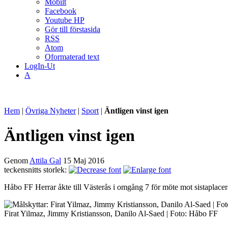
Mobilt
Facebook
Youtube HP
Gör till förstasida
RSS
Atom
Oformaterad text
LogIn-Ut
A
Hem
|
Övriga Nyheter
|
Sport
|
Äntligen vinst igen
Äntligen vinst igen
Genom
Attila Gal
15 Maj 2016
teckensnitts storlek:
Håbo FF Herrar åkte till Västerås i omgång 7 för möte mot sistaplacera
Firat Yilmaz, Jimmy Kristiansson, Danilo Al-Saed | Foto: Håbo FF