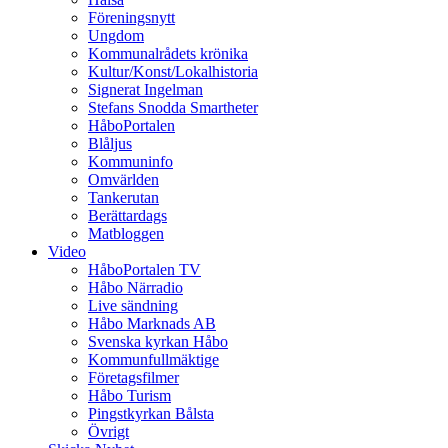
Föreningsnytt
Ungdom
Kommunalrådets krönika
Kultur/Konst/Lokalhistoria
Signerat Ingelman
Stefans Snodda Smartheter
HåboPortalen
Blåljus
Kommuninfo
Omvärlden
Tankerutan
Berättardags
Matbloggen
Video
HåboPortalen TV
Håbo Närradio
Live sändning
Håbo Marknads AB
Svenska kyrkan Håbo
Kommunfullmäktige
Företagsfilmer
Håbo Turism
Pingstkyrkan Bålsta
Övrigt