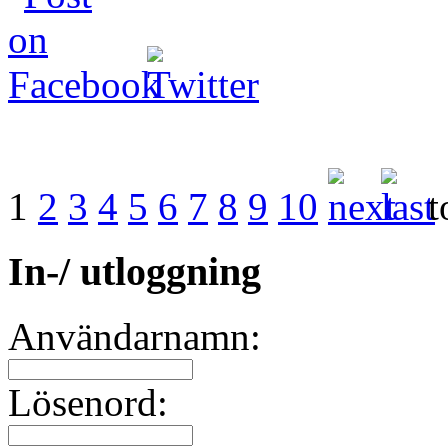
1
2
3
4
5
6
7
8
9
10
t
In-/ utloggning
Användarnamn:
Lösenord: