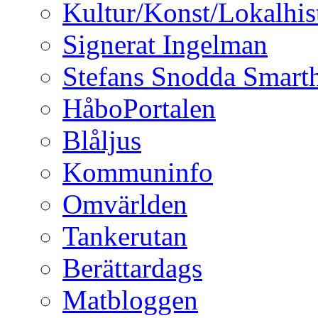
Kultur/Konst/Lokalhis
Signerat Ingelman
Stefans Snodda Smarth
HåboPortalen
Blåljus
Kommuninfo
Omvärlden
Tankerutan
Berättardags
Matbloggen