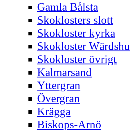
Gamla Bålsta
Skoklosters slott
Skokloster kyrka
Skokloster Wärdsh
Skokloster övrigt
Kalmarsand
Yttergran
Övergran
Krägga
Biskops-Arnö