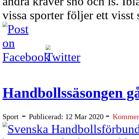
andra kräver snö och is. Ibla
vissa sporter följer ett viss
Handbollssäsongen går
-
-
Sport
Publicerad: 12 Mar 2020
Komment