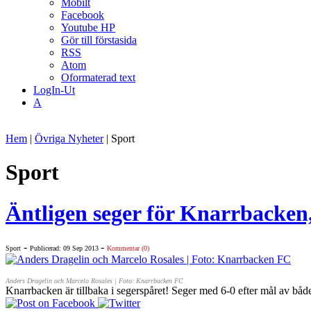
Mobilt
Facebook
Youtube HP
Gör till förstasida
RSS
Atom
Oformaterad text
LogIn-Ut
A
Hem
|
Övriga Nyheter
| Sport
Sport
Äntligen seger för Knarrbacken
-
-
Sport
Publicerad: 09 Sep 2013
Kommentar (0)
Anders Dragelin och Marcelo Rosales | Foto: Knarrbacken FC
Knarrbacken är tillbaka i segerspåret! Seger med 6-0 efter mål av båd