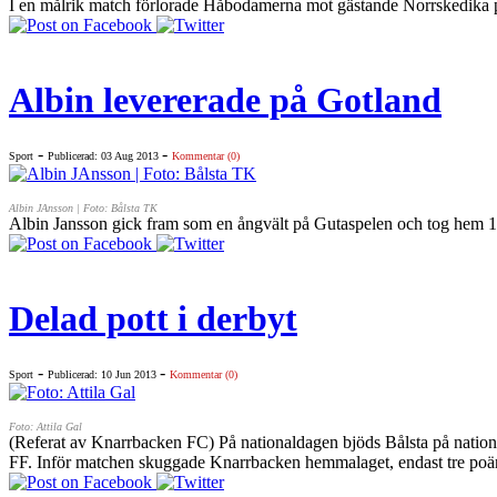
I en målrik match förlorade Håbodamerna mot gästande Norrskedika på
Albin levererade på Gotland
-
-
Sport
Publicerad: 03 Aug 2013
Kommentar (0)
Albin JAnsson | Foto: Bålsta TK
Albin Jansson gick fram som en ångvält på Gutaspelen och tog hem 10-
Delad pott i derbyt
-
-
Sport
Publicerad: 10 Jun 2013
Kommentar (0)
Foto: Attila Gal
(Referat av Knarrbacken FC) På nationaldagen bjöds Bålsta på natio
FF. Inför matchen skuggade Knarrbacken hemmalaget, endast tre poäng e