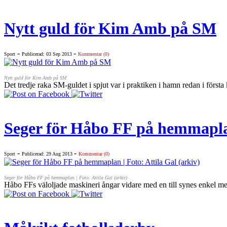
Nytt guld för Kim Amb på SM
-
-
Sport
Publicerad: 03 Sep 2013
Kommentar (0)
Nytt guld för Kim Amb på SM
Det tredje raka SM-guldet i spjut var i praktiken i hamn redan i första
Seger för Håbo FF på hemmapl
-
-
Sport
Publicerad: 29 Aug 2013
Kommentar (0)
Seger för Håbo FF på hemmaplan | Foto: Attila Gal (arkiv)
Håbo FFs väloljade maskineri ångar vidare med en till synes enkel me