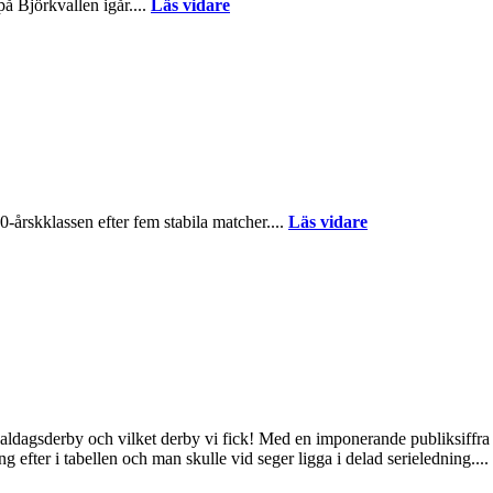
 Björkvallen igår....
Läs vidare
årskklassen efter fem stabila matcher....
Läs vidare
naldagsderby och vilket derby vi fick! Med en imponerande publiksiff
fter i tabellen och man skulle vid seger ligga i delad serieledning....