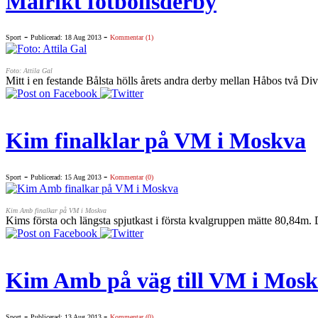
Målrikt fotbollsderby
-
-
Sport
Publicerad: 18 Aug 2013
Kommentar (1)
Foto: Attila Gal
Mitt i en festande Bålsta hölls årets andra derby mellan Håbos två D
Kim finalklar på VM i Moskva
-
-
Sport
Publicerad: 15 Aug 2013
Kommentar (0)
Kim Amb finalkar på VM i Moskva
Kims första och längsta spjutkast i första kvalgruppen mätte 80,84m. De
Kim Amb på väg till VM i Mos
-
-
Sport
Publicerad: 13 Aug 2013
Kommentar (0)