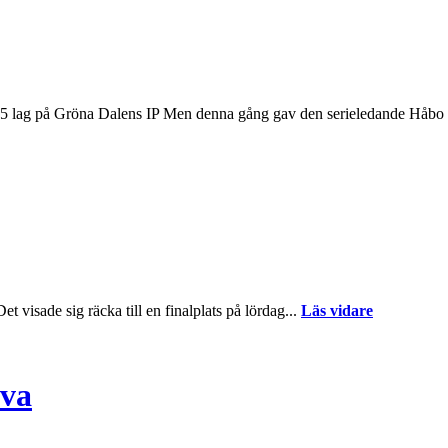
iv5 lag på Gröna Dalens IP Men denna gång gav den serieledande Håbo F
t visade sig räcka till en finalplats på lördag...
Läs vidare
kva