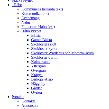
Skicka Nyhet
_Håbo
Kommunens hemsida (ext)
Kommunikationer
Evenemang
Natur
Filmer om Håbo (ext)
Håbo vykort
Bålsta
Gamla Bålsta
Skoklosters slott
Skokloster kyrka
Skokloster Wärdshus och Motormuseum
Skokloster övrigt
Kalmarsand
Yttergran
Övergran
Krägga
Biskops-Arnö
Häggeby
Gårdar
Övriga
Portalen
Kontakta
Annonsera