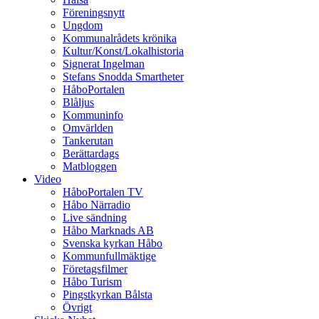
Föreningsnytt
Ungdom
Kommunalrådets krönika
Kultur/Konst/Lokalhistoria
Signerat Ingelman
Stefans Snodda Smartheter
HåboPortalen
Blåljus
Kommuninfo
Omvärlden
Tankerutan
Berättardags
Matbloggen
Video
HåboPortalen TV
Håbo Närradio
Live sändning
Håbo Marknads AB
Svenska kyrkan Håbo
Kommunfullmäktige
Företagsfilmer
Håbo Turism
Pingstkyrkan Bålsta
Övrigt