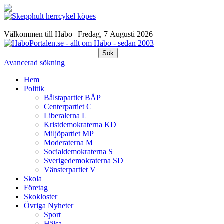
Välkommen till Håbo |
Fredag, 7 Αugusti 2026
Sök
Avancerad sökning
Hem
Politik
Bålstapartiet BÅP
Centerpartiet C
Liberalerna L
Kristdemokraterna KD
Miljöpartiet MP
Moderaterna M
Socialdemokraterna S
Sverigedemokraterna SD
Vänsterpartiet V
Skola
Företag
Skokloster
Övriga Nyheter
Sport
Hälsa