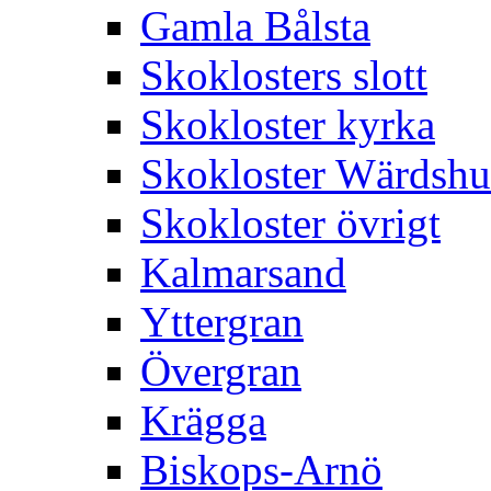
Gamla Bålsta
Skoklosters slott
Skokloster kyrka
Skokloster Wärdsh
Skokloster övrigt
Kalmarsand
Yttergran
Övergran
Krägga
Biskops-Arnö