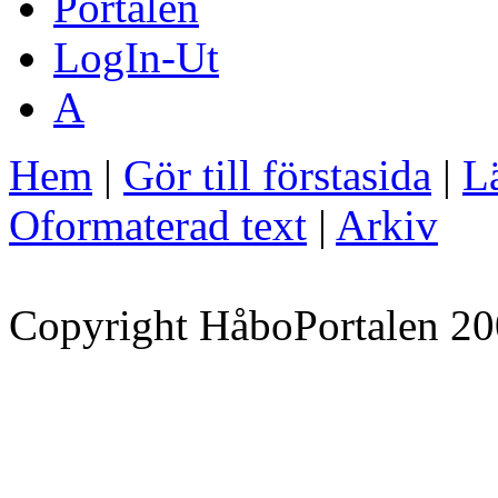
Portalen
LogIn-Ut
A
Hem
|
Gör till förstasida
|
Lä
Oformaterad text
|
Arkiv
Copyright HåboPortalen 20