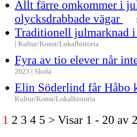
Allt färre omkommer i ju
olycksdrabbade vägar
Traditionell julmarknad i
| Kultur/Konst/Lokalhistoria
Fyra av tio elever når i
2023 | Skola
Elin Söderlind får Håbo
Kultur/Konst/Lokalhistoria
1
2
3
4
5
>
Visar
1 - 20
av