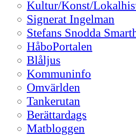
Kultur/Konst/Lokalhis
Signerat Ingelman
Stefans Snodda Smarth
HåboPortalen
Blåljus
Kommuninfo
Omvärlden
Tankerutan
Berättardags
Matbloggen