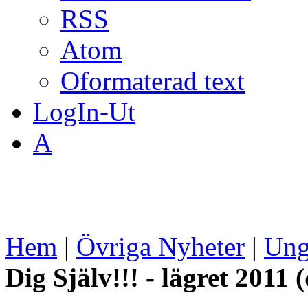
RSS
Atom
Oformaterad text
LogIn-Ut
A
Hem
|
Övriga Nyheter
|
Un
Dig Själv!!! - lägret 2011 