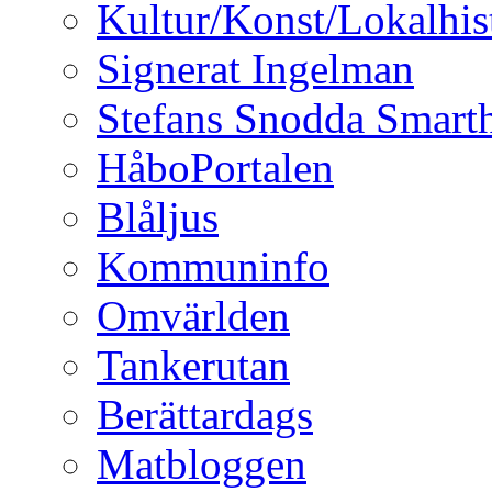
Kultur/Konst/Lokalhis
Signerat Ingelman
Stefans Snodda Smarth
HåboPortalen
Blåljus
Kommuninfo
Omvärlden
Tankerutan
Berättardags
Matbloggen