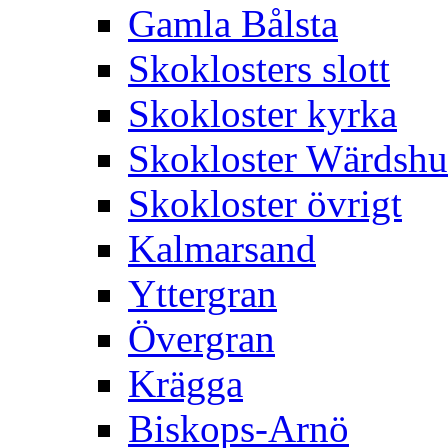
Gamla Bålsta
Skoklosters slott
Skokloster kyrka
Skokloster Wärdsh
Skokloster övrigt
Kalmarsand
Yttergran
Övergran
Krägga
Biskops-Arnö