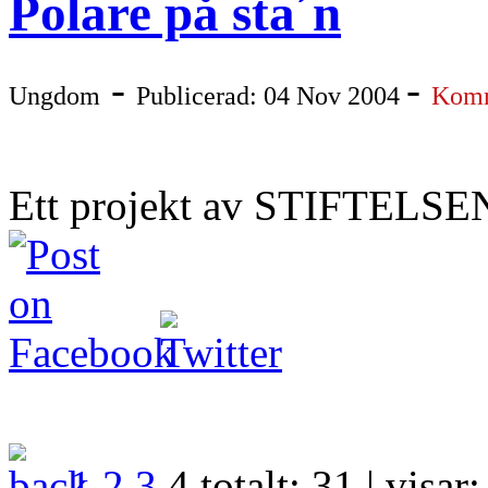
Polare på sta´n
-
-
Ungdom
Publicerad: 04 Nov 2004
Komm
Ett projekt av STIFTELS
1
2
3
4
totalt:
31
| visar