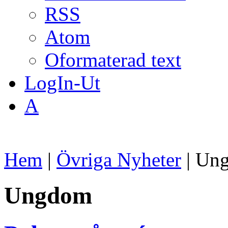
RSS
Atom
Oformaterad text
LogIn-Ut
A
Hem
|
Övriga Nyheter
| Un
Ungdom