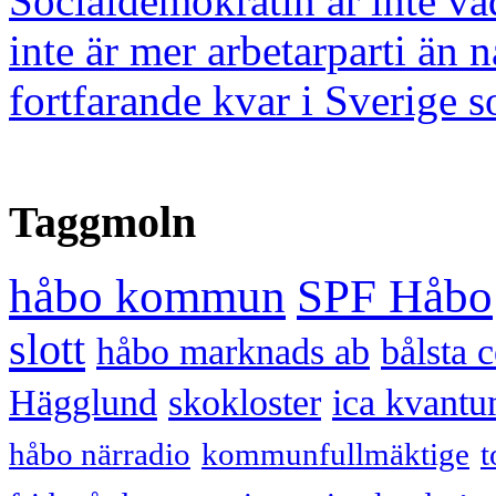
Socialdemokratin är inte vad
inte är mer arbetarparti än
fortfarande kvar i Sverige s
Taggmoln
håbo kommun
SPF Håbo
slott
håbo marknads ab
bålsta 
Hägglund
skokloster
ica kvantu
håbo närradio
kommunfullmäktige
t