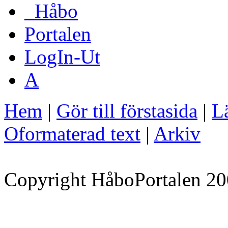
_Håbo
Portalen
LogIn-Ut
A
Hem
|
Gör till förstasida
|
Lä
Oformaterad text
|
Arkiv
Copyright HåboPortalen 20