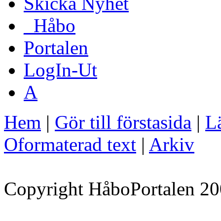
Skicka Nyhet
_Håbo
Portalen
LogIn-Ut
A
Hem
|
Gör till förstasida
|
Lä
Oformaterad text
|
Arkiv
Copyright HåboPortalen 20