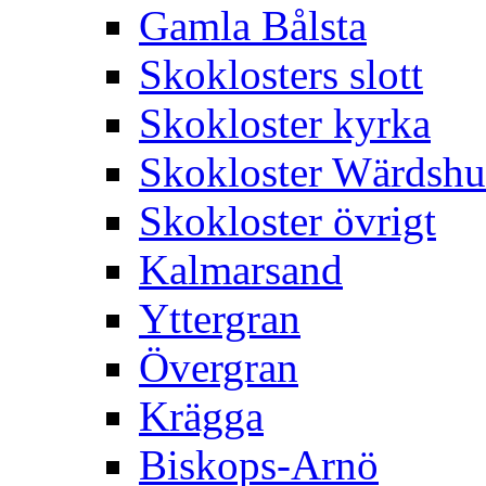
Gamla Bålsta
Skoklosters slott
Skokloster kyrka
Skokloster Wärdsh
Skokloster övrigt
Kalmarsand
Yttergran
Övergran
Krägga
Biskops-Arnö