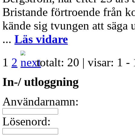
Bristande förtroende från 
kände sig tvungen att säga 
...
Läs vidare
1
2
totalt:
20
| visar:
1 -
In-/ utloggning
Användarnamn:
Lösenord: