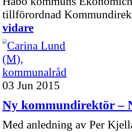
Håbo kommuns Ekonomichef V
tillförordnad Kommundirektö
vidare
03 Jun 2015
Ny kommundirektör – N
Med anledning av Per Kjella