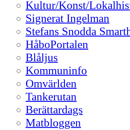
Kultur/Konst/Lokalhis
Signerat Ingelman
Stefans Snodda Smarth
HåboPortalen
Blåljus
Kommuninfo
Omvärlden
Tankerutan
Berättardags
Matbloggen