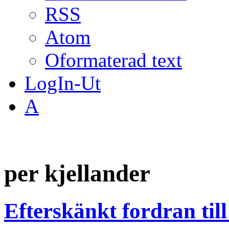
RSS
Atom
Oformaterad text
LogIn-Ut
A
per kjellander
Efterskänkt fordran till 