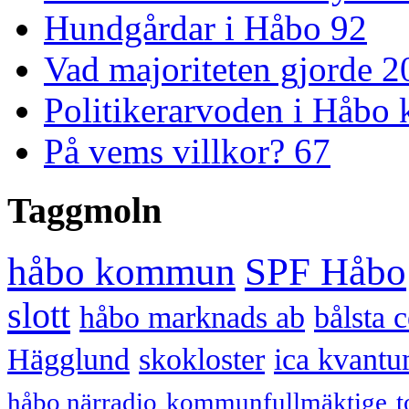
Hundgårdar i Håbo
92
Vad majoriteten gjorde 
Politikerarvoden i Håb
På vems villkor?
67
Taggmoln
håbo kommun
SPF Håbo
slott
håbo marknads ab
bålsta 
Hägglund
skokloster
ica kvantu
håbo närradio
kommunfullmäktige
t