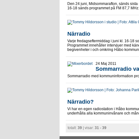
Den 24 juni, Midsommarafton, sänds sist
16-18 sänds programmet på FM 87,7 MHz. 
Närradio
Varje fredagseftermiddag i juni kl. 16-1
Programmet innehåller intervjuer med kä
begivenheter i och omkring Håbo kommun.
24 Maj 2011
Sommarradio varj
Sommarradio med kommuninformation pro
Närradio?
Vi har en egen radiostation i Håbo kommu
underhålla alla kommuninvånare och många 
totalt:
39
| visar:
31 - 39