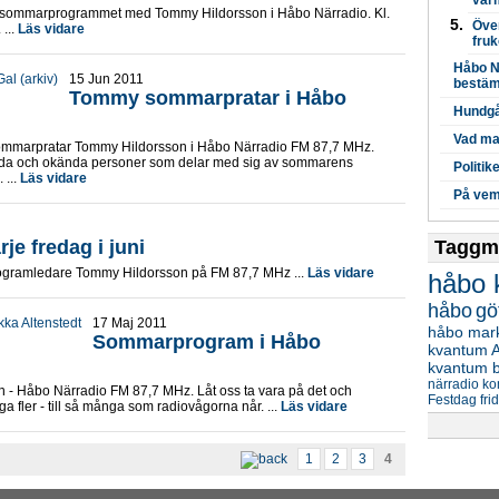
vår
a sommarprogrammet med Tommy Hildorsson i Håbo Närradio. Kl.
Öve
...
Läs vidare
fru
Håbo N
15 Jun 2011
bestä
Tommy sommarpratar i Håbo
Hundgå
Vad ma
8 sommarpratar Tommy Hildorsson i Håbo Närradio FM 87,7 MHz.
nda och okända personer som delar med sig av sommarens
Politi
 ...
Läs vidare
På vem
e fredag i juni
Taggm
gramledare Tommy Hildorsson på FM 87,7 MHz ...
Läs vidare
håbo
håbo
gö
17 Maj 2011
håbo mar
Sommarprogram i Håbo
kvantum
kvantum b
närradio
ko
n - Håbo Närradio FM 87,7 MHz. Låt oss ta vara på det och
Festdag
fr
fler - till så många som radiovågorna når. ...
Läs vidare
1
2
3
4