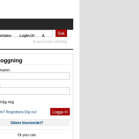
Sök
rtalen
LogIn-Ut
A
Avancerad sökning
tloggning
rnamn:
:
håg mig
m? Registrera Dig nu!
Glömt lösenordet?
Or you can