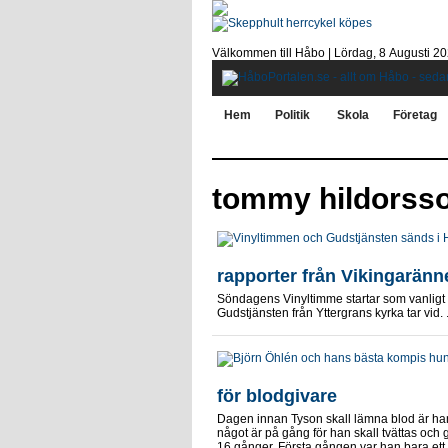
Välkommen till Håbo |
Lördag, 8 Αugusti 2
Hem
Politik
Skola
Företag
tommy hildorss
rapporter från Vikingaränn
Söndagens Vinyltimme startar som vanligt kl
Gudstjänsten från Yttergrans kyrka tar vid. .
för blodgivare
Dagen innan Tyson skall lämna blod är han 
något är på gång för han skall tvättas och g
16 gånger. Första gången var han bara ett 