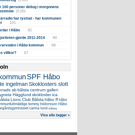
mönstring
(5.00)
r 100 personer deltog i morgonens
kostmöte
(5.00)
ärradio har tystnat - har kommunen
mt
101
rdar i Håbo
92
joriteten gjorde 2011-2014
90
kerarvoden i Håbo kommun
68
s villkor?
67
oln
 kommun
SPF Håbo
te ingelman
Skoklosters slott
knads ab
bålsta centrum
galleri
Agneta Hägglund
skokloster
ica
ålsta
Lions Club Bålsta
håbo ff
håbo
mmunfullmäktige
tommy hildorsson
Håbo
idegårdsgymnasiet
carina lund
bålsta
Visa alla taggar »