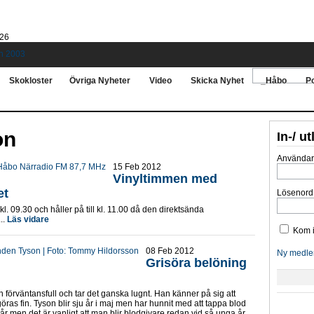
026
Skokloster
Övriga Nyheter
Video
Skicka Nyhet
_Håbo
Po
on
In-/ u
Använda
15 Feb 2012
Vinyltimmen med
et
Lösenord
. 09.30 och håller på till kl. 11.00 då den direktsända
..
Läs vidare
Kom i
08 Feb 2012
Ny medle
Grisöra belöning
förväntansfull och tar det ganska lugnt. Han känner på sig att
öras fin. Tyson blir sju år i maj men har hunnit med att tappa blod
år men det är vanligt att man blir blodgivare redan vid så unga år