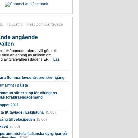
ta
Topbetyg
Mest kommenterade
ande angående
allen
rnaHåbomoderaterna vill göra ett
e med anledning av artikeln om
ng av Granvallen i dagens EP. ...
Läs
våra Sommarlovsentreprenörer igång
marfint i Bålsta
ommun sätter stop för Vikingens
las föräldraengagemang
loppet 2011
ta IK tävlade i Eskilstuna
(5.00)
ång till velocipeden
(5.00)
ksvit
(5.00)
eramentsfulla italienska dyrgripar på