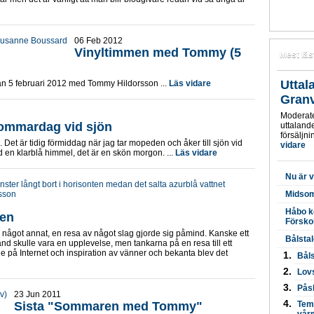
06 Feb 2012
Vinyltimmen med Tommy (5
Mest läs
Uttal
n 5 februari 2012 med Tommy Hildorsson ...
Läs vidare
Granv
Moderate
ommardag vid sjön
uttaland
försäljni
 Det är tidig förmiddag när jag tar mopeden och åker till sjön vid
vidare
ed en klarblå himmel, det är en skön morgon. ...
Läs vidare
Nu är 
Midsom
Håbo k
en
Försko
något annat, en resa av något slag gjorde sig påmind. Kanske ett
Bålsta
land skulle vara en upplevelse, men tankarna på en resa till ett
de på Internet och inspiration av vänner och bekanta blev det
Båls
Lovs
Pås
23 Jun 2011
Sista "Sommaren med Tommy"
Temp