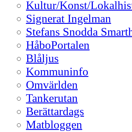
Kultur/Konst/Lokalhis
Signerat Ingelman
Stefans Snodda Smarth
HåboPortalen
Blåljus
Kommuninfo
Omvärlden
Tankerutan
Berättardags
Matbloggen