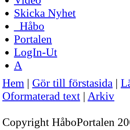
Skicka Nyhet
_Håbo
Portalen
LogIn-Ut
A
Hem
|
Gör till förstasida
|
Lä
Oformaterad text
|
Arkiv
Copyright HåboPortalen 20