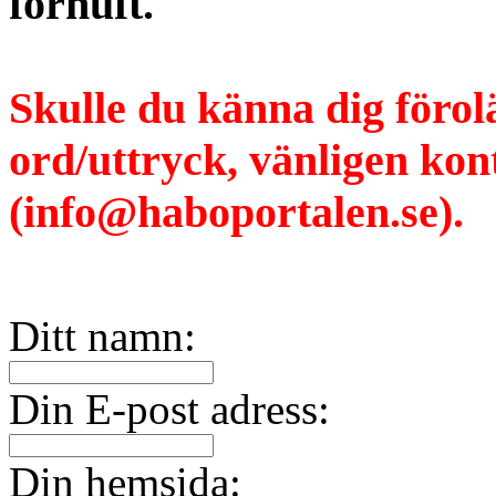
förnuft.
Skulle du känna dig förol
ord/uttryck, vänligen ko
(info@haboportalen.se).
Ditt namn:
Din E-post adress:
Din hemsida: