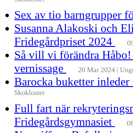
Skokloster
Sex av tio barngrupper f
Susanna Alakoski och Eli
Fridegårdpriset 2024
0
Så vill vi förändra Håbo
vernissage
20 Mar 2024 | Un
Barocka buketter inleder
Skokloster
Full fart när rekrytering
Fridegårdsgymnasiet
08