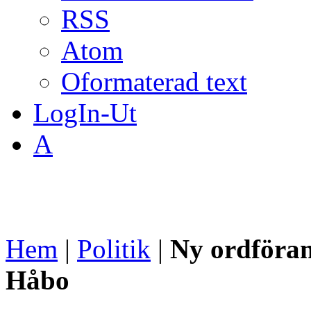
RSS
Atom
Oformaterad text
LogIn-Ut
A
Hem
|
Politik
|
Ny ordförand
Håbo