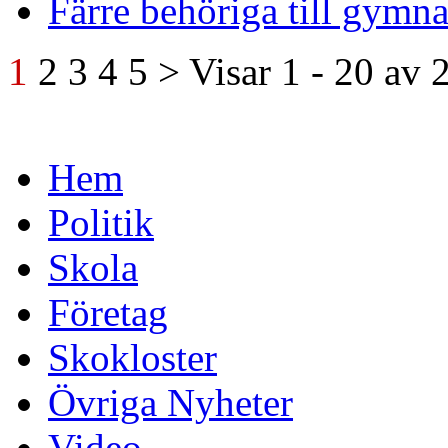
Färre behöriga till gymn
1
2
3
4
5
>
Visar
1 - 20
av
Hem
Politik
Skola
Företag
Skokloster
Övriga Nyheter
Video