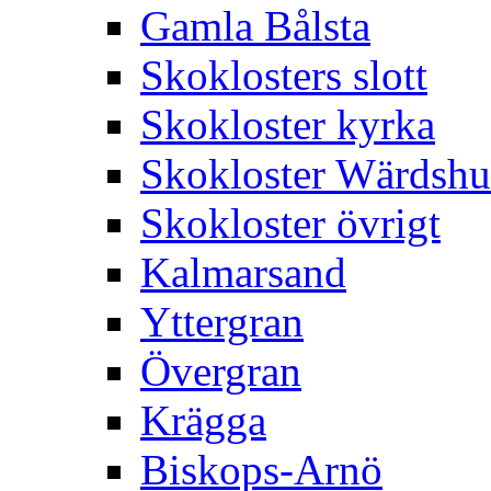
Gamla Bålsta
Skoklosters slott
Skokloster kyrka
Skokloster Wärdsh
Skokloster övrigt
Kalmarsand
Yttergran
Övergran
Krägga
Biskops-Arnö