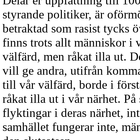
Delar er uppfattning till 100
styrande politiker, är oförm
betraktad som rasist tycks ö
finns trots allt människor i 
välfärd, men råkat illa ut. 
vill ge andra, utifrån komm
till vår välfärd, borde i för
råkat illa ut i vår närhet. P
flyktingar i deras närhet, i
samhället fungerar inte, män