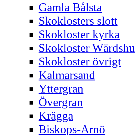
Gamla Bålsta
Skoklosters slott
Skokloster kyrka
Skokloster Wärdsh
Skokloster övrigt
Kalmarsand
Yttergran
Övergran
Krägga
Biskops-Arnö