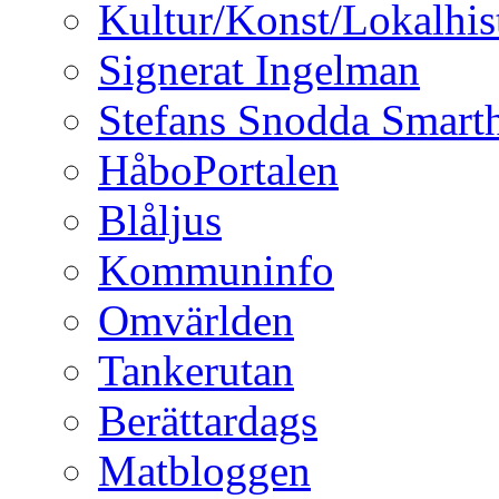
Kultur/Konst/Lokalhis
Signerat Ingelman
Stefans Snodda Smarth
HåboPortalen
Blåljus
Kommuninfo
Omvärlden
Tankerutan
Berättardags
Matbloggen