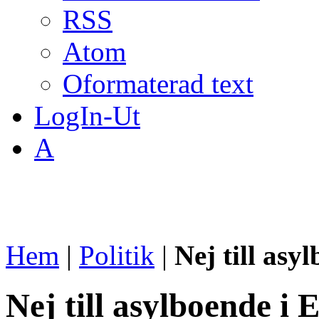
RSS
Atom
Oformaterad text
LogIn-Ut
A
Hem
|
Politik
|
Nej till asy
Nej till asylboende i 