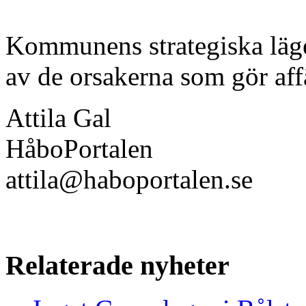
Kommunens strategiska läge
av de orsakerna som gör affä
Attila Gal
HåboPortalen
attila@haboportalen.se
Relaterade nyheter