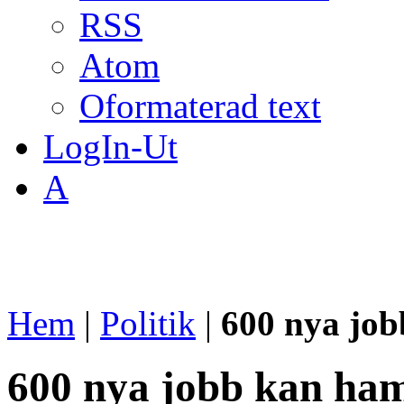
RSS
Atom
Oformaterad text
LogIn-Ut
A
Hem
|
Politik
|
600 nya jo
600 nya jobb kan ha