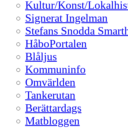
Kultur/Konst/Lokalhis
Signerat Ingelman
Stefans Snodda Smarth
HåboPortalen
Blåljus
Kommuninfo
Omvärlden
Tankerutan
Berättardags
Matbloggen