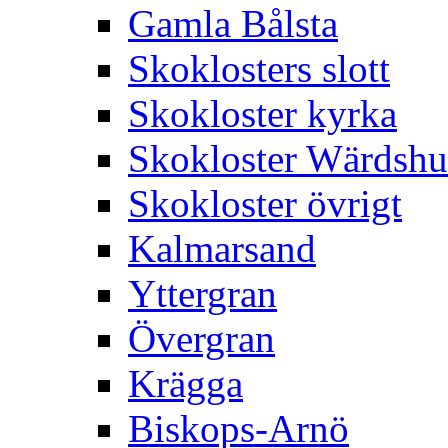
Gamla Bålsta
Skoklosters slott
Skokloster kyrka
Skokloster Wärdsh
Skokloster övrigt
Kalmarsand
Yttergran
Övergran
Krägga
Biskops-Arnö