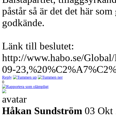
påstår så är det det här so
godkände.
Länk till beslutet:
http://www.habo.se/Glob
09-23,%20%C2%A7%C2%A
Reply
0
Håkan Sundström
03 Okt