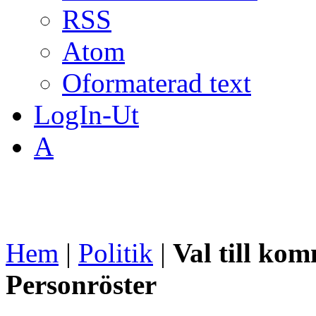
RSS
Atom
Oformaterad text
LogIn-Ut
A
Hem
|
Politik
|
Val till ko
Personröster