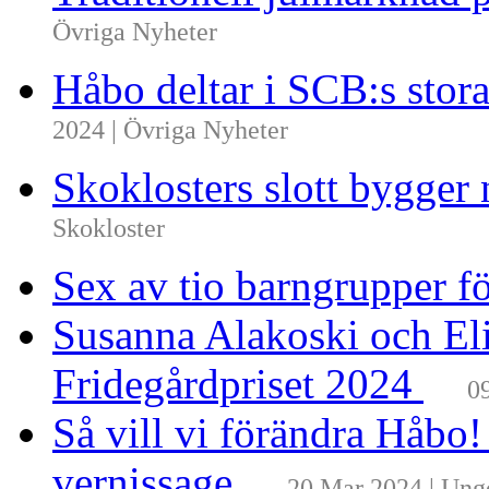
Övriga Nyheter
Håbo deltar i SCB:s sto
2024 | Övriga Nyheter
Skoklosters slott bygger 
Skokloster
Sex av tio barngrupper f
Susanna Alakoski och Eli
Fridegårdpriset 2024
0
Så vill vi förändra Håbo
vernissage
20 Mar 2024 | Un