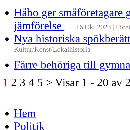
Håbo ger småföretagare g
jämförelse
16 Okt 2023 | Före
Nya historiska spökberä
Kultur/Konst/Lokalhistoria
Färre behöriga till gymn
1
2
3
4
5
>
Visar
1 - 20
av
Hem
Politik