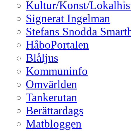
Kultur/Konst/Lokalhis
Signerat Ingelman
Stefans Snodda Smarth
HåboPortalen
Blåljus
Kommuninfo
Omvärlden
Tankerutan
Berättardags
Matbloggen