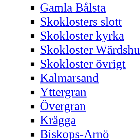
Gamla Bålsta
Skoklosters slott
Skokloster kyrka
Skokloster Wärdsh
Skokloster övrigt
Kalmarsand
Yttergran
Övergran
Krägga
Biskops-Arnö