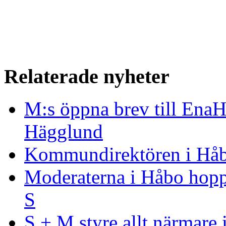
Relaterade nyheter
M:s öppna brev till Ena
Hägglund
Kommundirektören i Hå
Moderaterna i Håbo hopp
S
S + M styre allt närmare