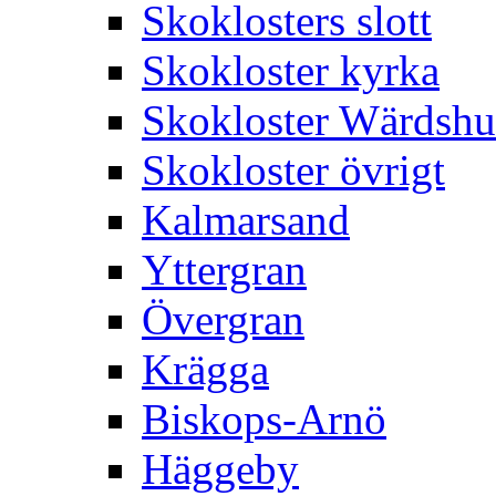
Skoklosters slott
Skokloster kyrka
Skokloster Wärdsh
Skokloster övrigt
Kalmarsand
Yttergran
Övergran
Krägga
Biskops-Arnö
Häggeby