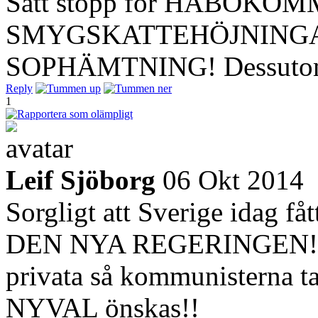
Sätt stopp för HÅBOKO
SMYGSKATTEHÖJNINGAR
SOPHÄMTNING! Dessutom o
Reply
1
Leif Sjöborg
06 Okt 2014
Sorgligt att Sverige ida
DEN NYA REGERINGEN!! Vå
privata så kommunisterna t
NYVAL önskas!!