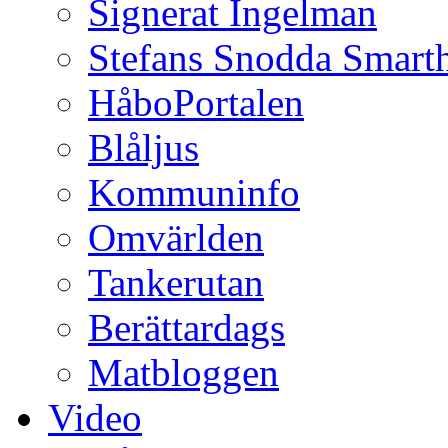
Signerat Ingelman
Stefans Snodda Smarth
HåboPortalen
Blåljus
Kommuninfo
Omvärlden
Tankerutan
Berättardags
Matbloggen
Video