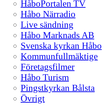
HåboPortalen TV
Håbo Närradio
Live sändning
Håbo Marknads AB
Svenska kyrkan Håbo
Kommunfullmäktige
Företagsfilmer
Håbo Turism
Pingstkyrkan Bålsta
Övrigt