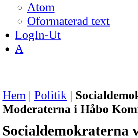
Atom
Oformaterad text
LogIn-Ut
A
Hem
|
Politik
|
Socialdemok
Moderaterna i Håbo Ko
Socialdemokraterna v