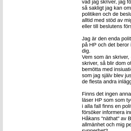
vad jag skriver, jag f
så sakligt jag kan o
politiken och de beslu
alltid med stöd av mig
eller till beslutens för
Jag är den enda polit
på HP och det beror i
dig.
Vem som än skriver, 
skriver, så blir dom 
bemötta med insiuatio
som jag själv blev jus
de flesta andra inläg
Finns det ingen anna
läser HP som som tyc
i alla fall finns en po
försöker informera inn
Håkans "näthat" av Bå
allmänhet och mig pe
synnerhet?