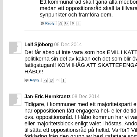
Ett kommunalråd skall tjäna alla medb
medan ett oppositionsråd skall ta tillva
synpunkter och framföra dem.
Reply
0
Leif Sjöborg
08 Dec 2014
Det får absolut inte vara som hos EMIL I KAT
politikerna sin del av kakan och det som blir öve
fattigstugan!! KOM IHÅG ATT SKATTEPENGA
HÅBO!!
Reply
0
Jan-Eric Hernkrantz
08 Dec 2014
Tidigare, i kommuner med ett majoritetsparti el
har oppositionen fått engagera hel- eller delti
dvs. oppositionsråd. I Håbo kommun har vi var
eller majoritetsblock enligt valet i höstas. Änd
tillsätta ett oppositionsråd på heltid. Varför? V
förklaring från den grupp av beslutsfattare so