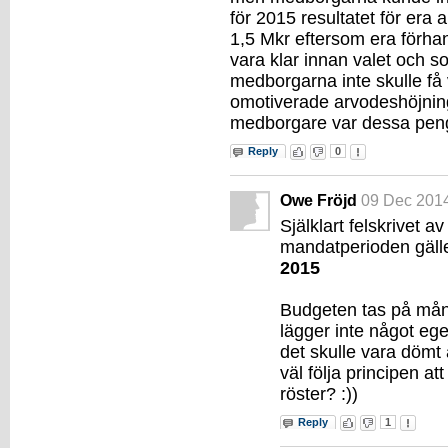
för 2015 resultatet för era
1,5 Mkr eftersom era förha
vara klar innan valet och s
medborgarna inte skulle få
omotiverade arvodeshöjning
medborgare var dessa peng
Reply
0
Owe Fröjd
09 Dec 201
Själklart felskrivet a
mandatperioden gälle
2015
Budgeten tas på mån
lägger inte något eg
det skulle vara dömt a
väl följa principen at
röster? :))
Reply
1