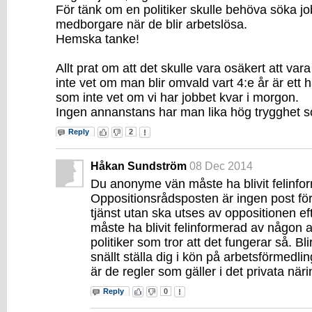
För tänk om en politiker skulle behöva söka j
medborgare när de blir arbetslösa.
Hemska tanke!
Allt prat om att det skulle vara osäkert att vara
inte vet om man blir omvald vart 4:e år är ett
som inte vet om vi har jobbet kvar i morgon.
Ingen annanstans har man lika hög trygghet so
Reply
2
Håkan Sundström
08 Dec 2014
Du anonyme vän måste ha blivit felinfo
Oppositionsrådsposten är ingen post för
tjänst utan ska utses av oppositionen eft
måste ha blivit felinformerad av någon
politiker som tror att det fungerar så. Bli
snällt ställa dig i kön på arbetsförmedlin
är de regler som gäller i det privata näri
Reply
0