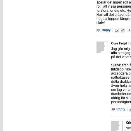
spelar det ingen roll 
roll: att vissa persone
förstöra för dig etc. H
klart att det blåser p
högsta toppen längre.
skriv!
Reply
-1
Owe Fröjd
1
Jag gör mig i
alla
som jag 
på det viset
Självklart b
fritidspoliti
accepttera p
nättrakasserie
detta drabba
även hela mi
om jag vet 
dumheter och
aldrig får si
personlighet
Reply
Kri
Äve