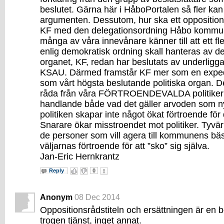
beslutet. Gärna här i HåboPortalen så fler kan
argumenten. Dessutom, hur ska ett opposition
KF med den delegationsordning Håbo kommun
många av våra innevånare känner till att ett f
enlig demokratisk ordning skall hanteras av d
organet, KF, redan har beslutats av underligg
KSAU. Därmed framstår KF mer som en expedi
som vårt högsta beslutande politiska organ. D
råda från våra FÖRTROENDEVALDA politiker att
handlande både vad det gäller arvoden som ny
politiken skapar inte något ökat förtroende fö
Snarare ökar misstroendet mot politiker. Tyvä
de personer som vill agera till kommunens bä
väljarnas förtroende för att ”sko” sig själva.
Jan-Eric Hernkrantz
Reply
0
Anonym
08 Dec 2014
Oppositionsrådstiteln och ersättningen är en b
trogen tjänst, inget annat.