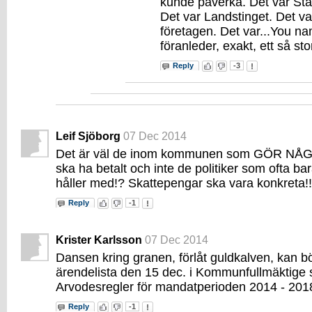
kunde påverka. Det var Sta
Det var Landstinget. Det va
företagen. Det var...You nam
föranleder, exakt, ett så st
Reply
-3
Leif Sjöborg
07 Dec 2014
Det är väl de inom kommunen som GÖR N
ska ha betalt och inte de politiker som ofta bar
håller med!? Skattepengar ska vara konkreta!!
Reply
-1
Krister Karlsson
07 Dec 2014
Dansen kring granen, förlåt guldkalven, kan b
ärendelista den 15 dec. i Kommunfullmäktige
Arvodesregler för mandatperioden 2014 - 201
Reply
-1