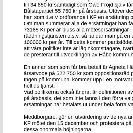
till 34 850 kr samtidigt som Owe Fröjd själv få
Bålstapartiet 55 760 kr på årsbasis. Utöver de
han som 1.e V ordförande i KF en ersättning p
Om man summerar alla de ersättningar han får
73185 Kr per år pluss alla mötesersättningar i 
räddningstjänsten o.s.v. så landar man på e
100000 kr per år. Till detta kommer partistöde
att våra politiker inte är låginkomsttagare, t
de presterar till utvecklingen av Håbo kommun
En annan som som får bra betalt är Agneta Hä
årsarvode på 522 750 kr som oppositionsråd p
Ingen på kommunal kommer upp i en motsvar
heltids tjänst.
Vad politikerna också ändrat är definitionen a
på årsbasis, det som inte fanns i den förra val
ersättningar har betalats ut under hela förra v
Meddborgare, gör en utvärdering av de nya a
KF mötet den 15 december och protestera på d
dessa onormala höjningarna.