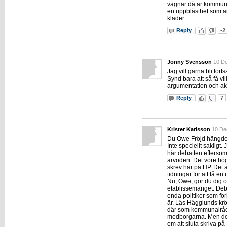
vägnar då är kommune
en uppblåsthet som ä
kläder.
Reply
-2
Jonny Svensson
10 D
Jag vill gärna bli fort
Synd bara att så få vil
argumentation och akt
Reply
7
Krister Karlsson
10 De
Du Owe Fröjd hängde 
Inte speciellt sakligt
här debatten eftersom
arvoden. Det vore högs
skrev här på HP. Det ä
tidningar för att få en 
Nu, Owe, gör du dig of
etablissemanget. Deb
enda politiker som för
är. Läs Hägglunds krö
där som kommunalråd
medborgarna. Men det h
om att sluta skriva p