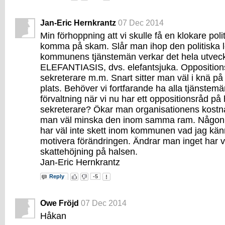
Jan-Eric Hernkrantz
07 Dec 2014
Min förhoppning att vi skulle få en klokare poli
komma på skam. Slår man ihop den politiska
kommunens tjänstemän verkar det hela utveckla
ELEFANTIASIS, dvs. elefantsjuka. Oppositions
sekreterare m.m. Snart sitter man väl i knä på 
plats. Behöver vi fortfarande ha alla tjänste
förvaltning när vi nu har ett oppositionsråd på 
sekreterare? Ökar man organisationens kostnad
man väl minska den inom samma ram. Någon
har väl inte skett inom kommunen vad jag känn
motivera förändringen. Ändrar man inget har v
skattehöjning på halsen.
Jan-Eric Hernkrantz
Reply
-5
Owe Fröjd
07 Dec 2014
Håkan