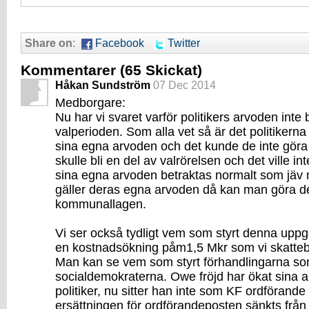
Share on
:
Facebook
Twitter
Kommentarer
(65 Skickat)
Håkan Sundström
07 Dec 2014
Medborgare:
Nu har vi svaret varför politikers arvoden inte 
valperioden. Som alla vet så är det politikerna
sina egna arvoden och det kunde de inte göra i
skulle bli en del av valrörelsen och det ville int
sina egna arvoden betraktas normalt som jäv 
gäller deras egna arvoden då kan man göra d
kommunallagen.
Vi ser också tydligt vem som styrt denna upp
en kostnadsökning påm1,5 Mkr som vi skattebet
Man kan se vem som styrt förhandlingarna so
socialdemokraterna. Owe fröjd har ökat sina a
politiker, nu sitter han inte som KF ordförande
ersättningen för ordförandeposten sänkts från