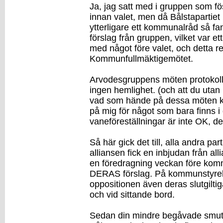
Ja, jag satt med i gruppen som fö
innan valet, men då Bålstapartiet in
ytterligare ett kommunalråd så fa
förslag från gruppen, vilket var ett
med något före valet, och detta 
Kommunfullmäktigemötet.
Arvodesgruppens möten protokollf
ingen hemlighet. (och att du ut
vad som hände på dessa möten k
på mig för något som bara finns i
vaneföreställningar är inte OK, det
Så här gick det till, alla andra par
alliansen fick en inbjudan från all
en föredragning veckan före ko
DERAS förslag. På kommunstyrelse
oppositionen även deras slutgiltig
och vid sittande bord.
Sedan din mindre begåvade smuts