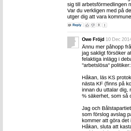
sig till arbetsförmedlingen n
Var du verkligen med på de
utger dig att vara kommune
Reply
0
Owe Fröjd
10 Dec 201
Ännu mer påhopp frå
jag sakligt försöker a
felaktiga inlägg i deb
"arbetslösa" politiker:
Håkan, läs KS protoko
nästa KF (finns på
innan du uttalar dig,
% säkerhet, som så of
Jag och Bålstapartie
som förslog avslag på
kommer att göra det i
Håkan, sluta att kast