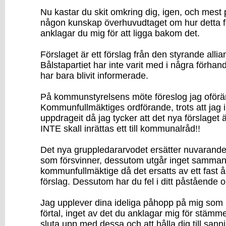
Nu kastar du skit omkring dig, igen, och mest 
någon kunskap överhuvudtaget om hur detta fö
anklagar du mig för att ligga bakom det.
Förslaget är ett förslag från den styrande allia
Bålstapartiet har inte varit med i några förhand
har bara blivit informerade.
På kommunstyrelsens möte föreslog jag oföränd
Kommunfullmäktiges ordförande, trots att jag i
uppdrageit då jag tycker att det nya förslaget är
INTE skall inrättas ett till kommunalråd!!
Det nya gruppledararvodet ersätter nuvarande
som försvinner, dessutom utgår inget sammantr
kommunfullmäktige då det ersatts av ett fast å
förslag. Dessutom har du fel i ditt påstående 
Jag upplever dina ideliga påhopp på mig som 
förtal, inget av det du anklagar mig för stämme
sluta upp med dessa och att hålla dig till sann