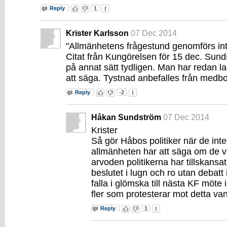
Reply
1
Krister Karlsson
07 Dec 2014
"Allmänhetens frågestund genomförs in
Citat från Kungörelsen för 15 dec. Sund
på annat sätt tydligen. Man har redan la
att säga. Tystnad anbefalles från medb
Reply
-2
Håkan Sundström
07 Dec 2014
Krister
Så gör Håbos politiker när de inte
allmänheten har att säga om de v
arvoden politikerna har tillskansat 
beslutet i lugn och ro utan debatt 
falla i glömska till nästa KF möte i
fler som protesterar mot detta va
Reply
1