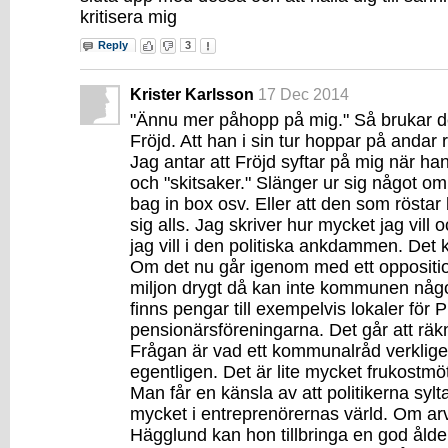
kritisera mig
Reply
3
Krister Karlsson
17 Dec 2014
"Ännu mer påhopp på mig." Så brukar d
Fröjd. Att han i sin tur hoppar på andar 
Jag antar att Fröjd syftar på mig när han
och "skitsaker." Slänger ur sig något om 
bag in box osv. Eller att den som röstar 
sig alls. Jag skriver hur mycket jag vill 
jag vill i den politiska ankdammen. Det k
Om det nu går igenom med ett oppositio
miljon drygt då kan inte kommunen någo
finns pengar till exempelvis lokaler för
pensionärsföreningarna. Det går att räk
Frågan är vad ett kommunalråd verklige
egentligen. Det är lite mycket frukostm
Man får en känsla av att politikerna syltar
mycket i entreprenörernas värld. Om ar
Hägglund kan hon tillbringa en god ål