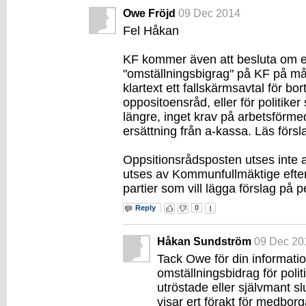
Owe Fröjd
09 Dec 2014
Fel Håkan
KF kommer även att besluta om e
"omställningsbigrag" på KF på må
klartext ett fallskärmsavtal för bo
oppositoensråd, eller för politiker
längre, inget krav på arbetsförmed
ersättning från a-kassa. Läs försl
Oppsitionsrådsposten utses inte 
utses av Kommunfullmäktige efter
partier som vill lägga förslag på 
Reply
0
Håkan Sundström
09 Dec 20
Tack Owe för din informatio
omställningsbidrag för polit
utröstade eller självmant s
visar ert förakt för medbo