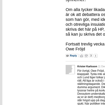
Om alla tycker likad
är ok att debattera os
som han gör, med id
och otrevliga insuiat
skriva det här på HP,
så kan ju skriva det 
Fortsatt trevlig vecka
Owe Fröjd
Reply
3
Krister Karlsson
11 De
För övrigt, Owe Fröjd,
klappjakt. Tysta inte al
och Lund tiger tolkar
rätt. Att tiga är också 
ställningstagande. De
dumma argument. Dikta
lyssnar hellre på kork
Dessutom underskattar n
av er är det!) medbor
står högst upp på da
sjukt. När politiker in