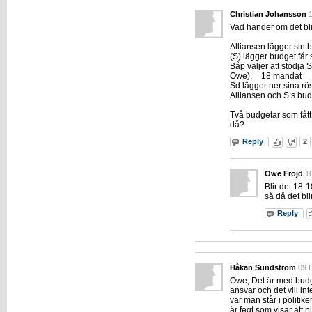
Christian Johansson
Vad händer om det bli
Alliansen lägger sin 
(S) lägger budget får
Båp väljer att stödja 
Owe). = 18 mandat
Sd lägger ner sina rös
Alliansen och S:s bud
Två budgetar som fått
då?
Reply
2
Owe Fröjd
1
Blir det 18-
så då det bl
Reply
Håkan Sundström
09 
Owe, Det är med budg
ansvar och det vill int
var man står i politik
är fegt som visar att n