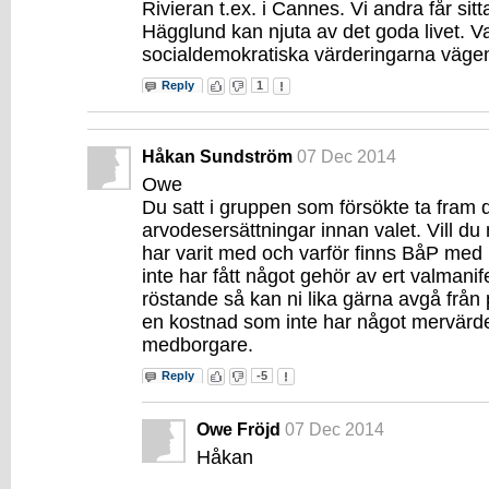
Rivieran t.ex. i Cannes. Vi andra får si
Hägglund kan njuta av det goda livet. Va
socialdemokratiska värderingarna väge
Reply
1
Håkan Sundström
07 Dec 2014
Owe
Du satt i gruppen som försökte ta fram 
arvodesersättningar innan valet. Vill du 
har varit med och varför finns BåP med 
inte har fått något gehör av ert valmani
röstande så kan ni lika gärna avgå från p
en kostnad som inte har något mervär
medborgare.
Reply
-5
Owe Fröjd
07 Dec 2014
Håkan