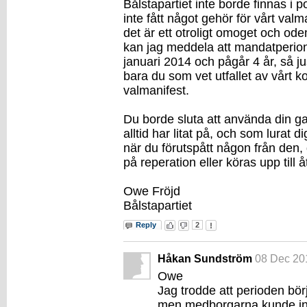
Bålstapartiet inte borde finnas i p
inte fått något gehör för vårt valma
det är ett otroligt omoget och ode
kan jag meddela att mandatperio
januari 2014 och pågår 4 år, så jus
bara du som vet utfallet av vårt
valmanifest.
Du borde sluta att använda din 
alltid har litat på, och som lurat 
när du förutspått någon från den,
på reperation eller köras upp till å
Owe Fröjd
Bålstapartiet
Reply
2
Håkan Sundström
08 Dec 20
Owe
Jag trodde att perioden bör
men medborgarna kunde int