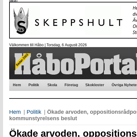
Välkommen till Håbo |
Torsdag, 6 Αugusti 2026
Hem
Politik
Skola
Företag
Skokloster
Övriga Nyhete
Hem
|
Politik
|
Ökade arvoden, oppositionsrådpos
kommunstyrelsens beslut
Ökade arvoden, opposition