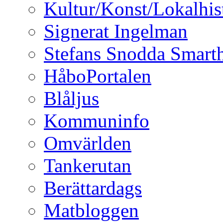
Kultur/Konst/Lokalhis
Signerat Ingelman
Stefans Snodda Smarth
HåboPortalen
Blåljus
Kommuninfo
Omvärlden
Tankerutan
Berättardags
Matbloggen