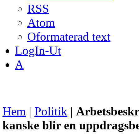
RSS
Atom
Oformaterad text
LogIn-Ut
A
Hem
|
Politik
|
Arbetsbeskr
kanske blir en uppdragsb