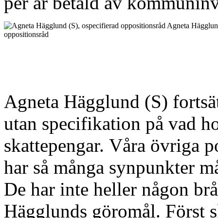
per år betald av kommuninv
Agneta Hägglund
oppositionsråd
Agneta Hägglund (S) fortsät
utan specifikation på vad ho
skattepengar. Våra övriga po
har så många synpunkter må
De har inte heller någon br
Hägglunds göromål. Först s