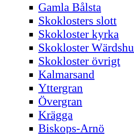
Gamla Bålsta
Skoklosters slott
Skokloster kyrka
Skokloster Wärdsh
Skokloster övrigt
Kalmarsand
Yttergran
Övergran
Krägga
Biskops-Arnö