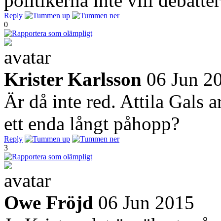
politikerna inte vill debatte
Reply
0
Krister Karlsson
06 Jun 2
Är då inte red. Attila Gals
ett enda långt påhopp?
Reply
3
Owe Fröjd
06 Jun 2015