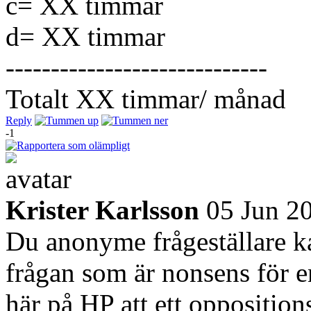
c= XX timmar
d= XX timmar
-----------------------------
Totalt XX timmar/ månad
Reply
-1
Krister Karlsson
05 Jun 2
Du anonyme frågeställare ka
frågan som är nonsens för e
här på HP att ett oppositio