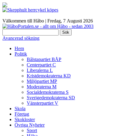
Välkommen till Håbo |
Fredag, 7 Αugusti 2026
Sök
Avancerad sökning
Hem
Politik
Bålstapartiet BÅP
Centerpartiet C
Liberalerna L
Kristdemokraterna KD
Miljöpartiet MP
Moderaterna M
Socialdemokraterna S
Sverigedemokraterna SD
Vänsterpartiet V
Skola
Företag
Skokloster
Övriga Nyheter
Sport
Hälsa