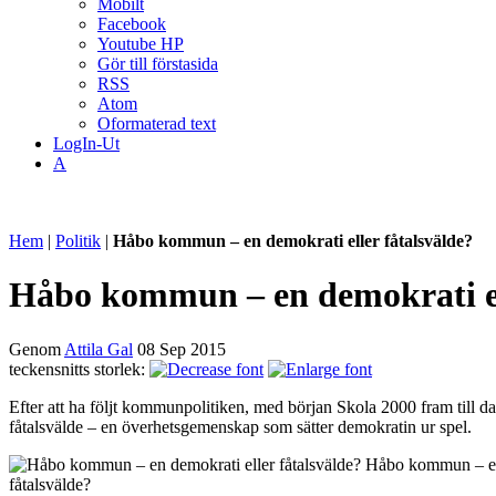
Mobilt
Facebook
Youtube HP
Gör till förstasida
RSS
Atom
Oformaterad text
LogIn-Ut
A
Hem
|
Politik
|
Håbo kommun – en demokrati eller fåtalsvälde?
Håbo kommun – en demokrati el
Genom
Attila Gal
08 Sep 2015
teckensnitts storlek:
Efter att ha följt kommunpolitiken, med början Skola 2000 fram till da
fåtalsvälde – en överhetsgemenskap som sätter demokratin ur spel.
Håbo kommun – en
fåtalsvälde?