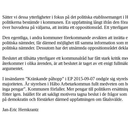
Sätter vi dessa ytterligheter i fokus på det politiska etablissemanget i
politikerna bestämde i kommunen. En uppfattning långt ifrån den föra
över huvudena på väljarna, att inrätta ett oppositionsråd. Ett ytterli
Den egentliga, i andra kommuner förekommande avsikten att inrätta en 
politiska nämnder, får därmed möjlighet till samma information som maj
politiska nämnder. Dessutom har det utnämnda oppositionsrådet deklar
Beslutet att tillsätta ytterligare ett kommunalråd har fått stark kritik 
återkommer i olika ärenden, är att beslutet är taget av ett enigt fullm
argumentet.
I insändaren ”Kränkande påhopp” i EP 2015-09-07 ondgör sig styrels
majoriteten. Är styrelsen i Håbo Arbetarkommun fullt medveten om hu
inga pengar”. Kommunen förfaller. Mer pengar till politikers ersättning
fötter igen. Istället för att sakligt motivera tagna beslut i de frågor s
på demokratin och förstärker därmed uppfattningen om fåtalsvälde.
Jan-Eric Hernkrantz