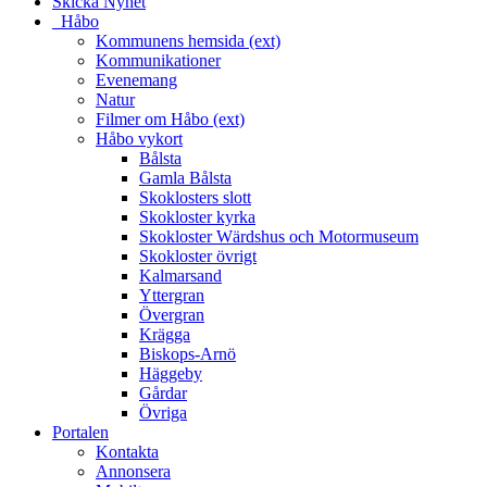
Skicka Nyhet
_Håbo
Kommunens hemsida (ext)
Kommunikationer
Evenemang
Natur
Filmer om Håbo (ext)
Håbo vykort
Bålsta
Gamla Bålsta
Skoklosters slott
Skokloster kyrka
Skokloster Wärdshus och Motormuseum
Skokloster övrigt
Kalmarsand
Yttergran
Övergran
Krägga
Biskops-Arnö
Häggeby
Gårdar
Övriga
Portalen
Kontakta
Annonsera