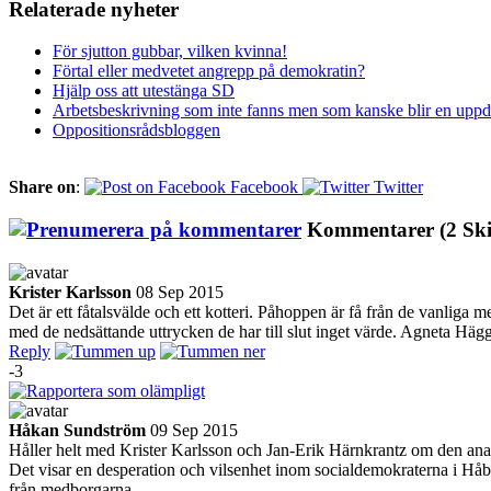
Relaterade nyheter
För sjutton gubbar, vilken kvinna!
Förtal eller medvetet angrepp på demokratin?
Hjälp oss att utestänga SD
Arbetsbeskrivning som inte fanns men som kanske blir en uppd
Oppositionsrådsbloggen
Share on
:
Facebook
Twitter
Kommentarer
(2 Sk
Krister Karlsson
08 Sep 2015
Det är ett fåtalsvälde och ett kotteri. Påhoppen är få från de vanliga
med de nedsättande uttrycken de har till slut inget värde. Agneta Hägg
Reply
-3
Håkan Sundström
09 Sep 2015
Håller helt med Krister Karlsson och Jan-Erik Härnkrantz om den ana
Det visar en desperation och vilsenhet inom socialdemokraterna i Håbo, 
från medborgarna.