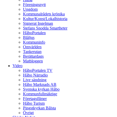
Föreningsnytt
Ungdom
Kommunalrådets krönika
Kultur/Konst/Lokalhistoria
Signerat Ingelman
Stefans Snodda Smartheter
HåboPortalen
Blåljus
Kommuninfo
Omvärlden
Tankerutan
Berättardags
Matbloggen
Video
HåboPortalen TV
Håbo Närradio
Live sändning
Håbo Marknads AB
Svenska kyrkan Håbo
Kommunfullmäktige
Företagsfilmer
Håbo Turism
Pingstkyrkan Bålsta
Övrigt