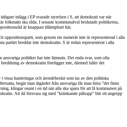
 tidigare inlägg i EP svarade styrelsen i S, att demokrati var när
är folkmakt ska råda. I senaste kommunalval beslutade politikerna,
ppositionsråd är knappast tillämpbart här.
t oppositionsparti, som genom sin numerär inte är representerad i alla
 partiet breddar inte demokratin. S är redan representerat i alla
rån ansvariga politiker har inte lämnats. Det enda svar, som ofta
n breddning av demokratin föreligger inte, därmed faller det
issa hanteringar och ärendebeslut som tas av den politiska
rsatta, begär man åtgärder från ansvariga får man höra ”det finns
ning, klingar osunt i en tid när alla ska spara för att få kommunen på
e demokratin. Att då försvara sig med ”kränkande påhopp” blir ett angrepp