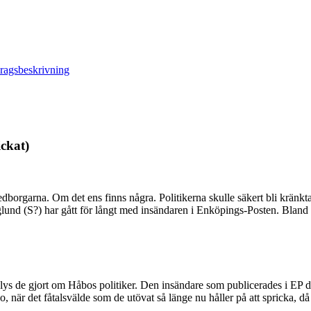
ragsbeskrivning
ickat)
 medborgarna. Om det ens finns några. Politikerna skulle säkert bli krä
lund (S?) har gått för långt med insändaren i Enköpings-Posten. Bland de
lys de gjort om Håbos politiker. Den insändare som publicerades i EP d
när det fåtalsvälde som de utövat så länge nu håller på att spricka, då 