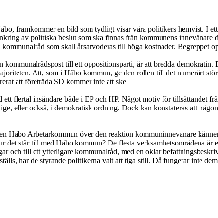
 Håbo, framkommer en bild som tydligt visar våra politikers hemvist. I ett
nkring av politiska beslut som ska finnas från kommunens innevånare d
gare kommunalråd som skall årsarvoderas till höga kostnader. Begreppet o
kommunalrådspost till ett oppositionsparti, är att bredda demokratin. Et
oriteten. Att, som i Håbo kommun, ge den rollen till det numerärt största
erat att företräda SD kommer inte att ske.
med ett flertal insändare både i EP och HP. Något motiv för tillsättandet f
äktige, eller också, i demokratisk ordning. Dock kan konstateras att någo
en Håbo Arbetarkommun över den reaktion kommuninnevånare känner i v
r det står till med Håbo kommun? De flesta verksamhetsområdena är efte
ar och till ett ytterligare kommunalråd, med en oklar befattningsbeskriv
om ställs, har de styrande politikerna valt att tiga still. Då fungerar int