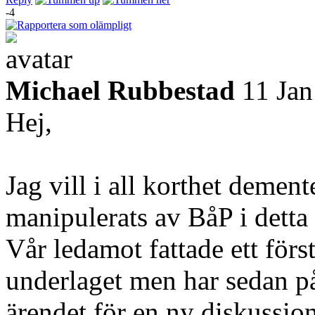
-4
Michael Rubbestad
11 Ja
Hej,
Jag vill i all korthet dement
manipulerats av BåP i detta
Vår ledamot fattade ett först
underlaget men har sedan påt
ärendet för en ny diskussi