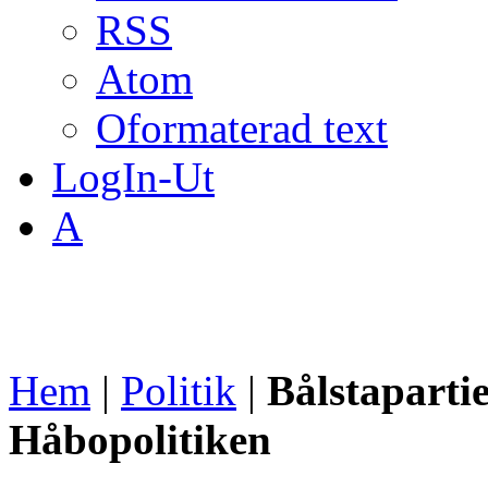
RSS
Atom
Oformaterad text
LogIn-Ut
A
Hem
|
Politik
|
Bålstapartie
Håbopolitiken