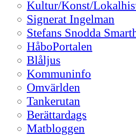
Kultur/Konst/Lokalhis
Signerat Ingelman
Stefans Snodda Smarth
HåboPortalen
Blåljus
Kommuninfo
Omvärlden
Tankerutan
Berättardags
Matbloggen