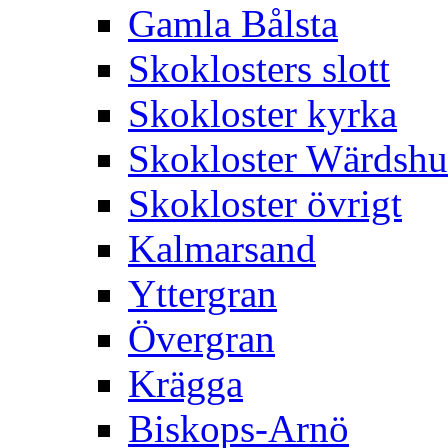
Gamla Bålsta
Skoklosters slott
Skokloster kyrka
Skokloster Wärdsh
Skokloster övrigt
Kalmarsand
Yttergran
Övergran
Krägga
Biskops-Arnö