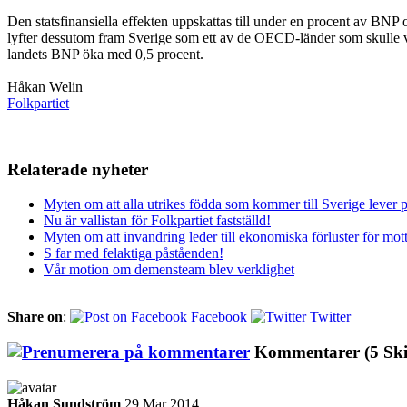
Den statsfinansiella effekten uppskattas till under en procent av BN
lyfter dessutom fram Sverige som ett av de OECD-länder som skulle 
landets BNP öka med 0,5 procent.
Håkan Welin
Folkpartiet
Relaterade nyheter
Myten om att alla utrikes födda som kommer till Sverige lever 
Nu är vallistan för Folkpartiet fastställd!
Myten om att invandring leder till ekonomiska förluster för mot
S far med felaktiga påståenden!
Vår motion om demensteam blev verklighet
Share on
:
Facebook
Twitter
Kommentarer
(5 Sk
Håkan Sundström
29 Mar 2014