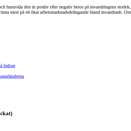
P och huruvida den är positiv eller negativ beror på invandringens sto
vinna mest på ett ökat arbetsmarknadsdeltagande bland invandrade. Om
på bidrag
tagarländerna
ickat)