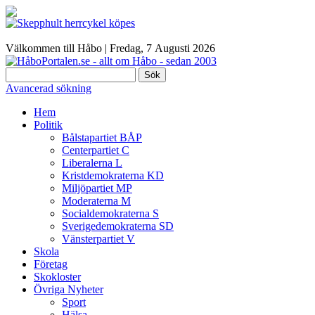
Välkommen till Håbo |
Fredag, 7 Αugusti 2026
Sök
Avancerad sökning
Hem
Politik
Bålstapartiet BÅP
Centerpartiet C
Liberalerna L
Kristdemokraterna KD
Miljöpartiet MP
Moderaterna M
Socialdemokraterna S
Sverigedemokraterna SD
Vänsterpartiet V
Skola
Företag
Skokloster
Övriga Nyheter
Sport
Hälsa