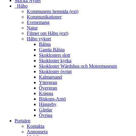
Skicka Nyhet
_Håbo
Kommunens hemsida (ext)
Kommunikationer
Evenemang
Natur
Filmer om Håbo (ext)
Håbo vykort
Bålsta
Gamla Bålsta
Skoklosters slott
Skokloster kyrka
Skokloster Wärdshus och Motormuseum
Skokloster övrigt
Kalmarsand
Yttergran
Övergran
Krägga
Biskops-Arnö
Häggeby
Gårdar
Övriga
Portalen
Kontakta
Annonsera