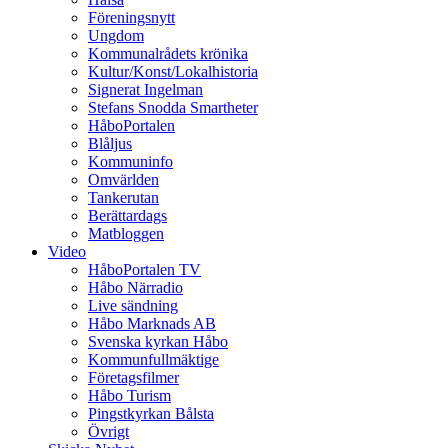
Föreningsnytt
Ungdom
Kommunalrådets krönika
Kultur/Konst/Lokalhistoria
Signerat Ingelman
Stefans Snodda Smartheter
HåboPortalen
Blåljus
Kommuninfo
Omvärlden
Tankerutan
Berättardags
Matbloggen
Video
HåboPortalen TV
Håbo Närradio
Live sändning
Håbo Marknads AB
Svenska kyrkan Håbo
Kommunfullmäktige
Företagsfilmer
Håbo Turism
Pingstkyrkan Bålsta
Övrigt