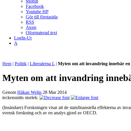
Mobilt
Facebook
Youtube HP
Gör till förstasida
RSS
Atom
Oformaterad text
LogIn-Ut
A
Hem
|
Politik
|
Liberalerna L
|
Myten om att invandring innebär en s
Myten om att invandring innebär
Genom
Håkan Welin
28 Mar 2014
teckensnitts storlek:
(Insändare) Forskningen visar att de statsfinansiella effekterna av inv
svensk forskning och av en analys gjord av OECD.