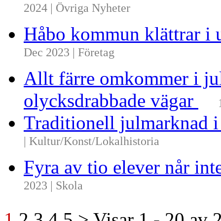
2024 | Övriga Nyheter
Håbo kommun klättrar i 
Dec 2023 | Företag
Allt färre omkommer i ju
olycksdrabbade vägar
Traditionell julmarknad i
| Kultur/Konst/Lokalhistoria
Fyra av tio elever når i
2023 | Skola
1
2
3
4
5
>
Visar
1 - 20
av