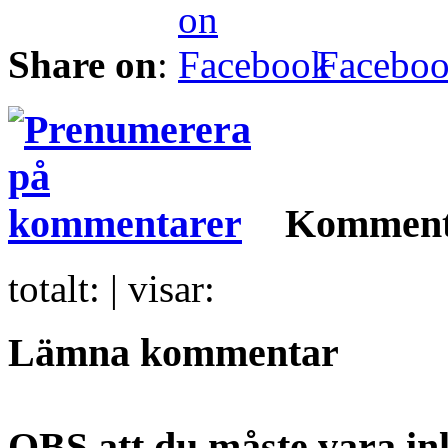
Share on
:
Facebo
Komment
totalt:
| visar:
Lämna kommentar
OBS att du måste vara inl