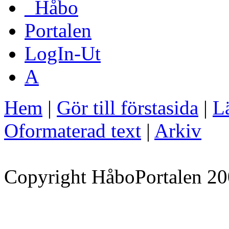
_Håbo
Portalen
LogIn-Ut
A
Hem
|
Gör till förstasida
|
Lä
Oformaterad text
|
Arkiv
Copyright HåboPortalen 20