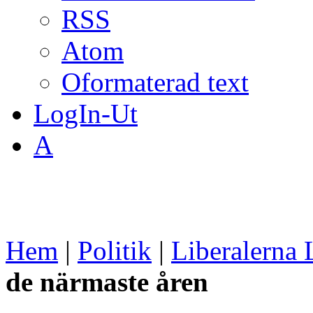
RSS
Atom
Oformaterad text
LogIn-Ut
A
Hem
|
Politik
|
Liberalerna 
de närmaste åren