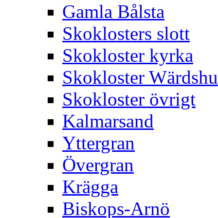
Gamla Bålsta
Skoklosters slott
Skokloster kyrka
Skokloster Wärdsh
Skokloster övrigt
Kalmarsand
Yttergran
Övergran
Krägga
Biskops-Arnö