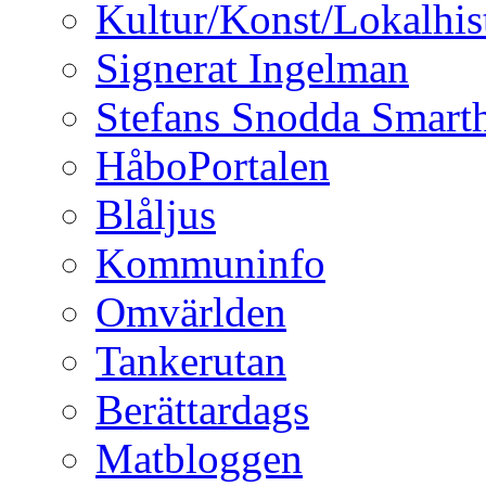
Kultur/Konst/Lokalhis
Signerat Ingelman
Stefans Snodda Smarth
HåboPortalen
Blåljus
Kommuninfo
Omvärlden
Tankerutan
Berättardags
Matbloggen