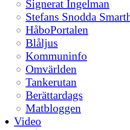
Signerat Ingelman
Stefans Snodda Smarth
HåboPortalen
Blåljus
Kommuninfo
Omvärlden
Tankerutan
Berättardags
Matbloggen
Video