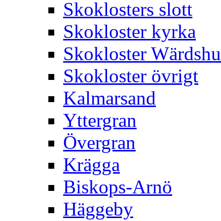
Skoklosters slott
Skokloster kyrka
Skokloster Wärdsh
Skokloster övrigt
Kalmarsand
Yttergran
Övergran
Krägga
Biskops-Arnö
Häggeby