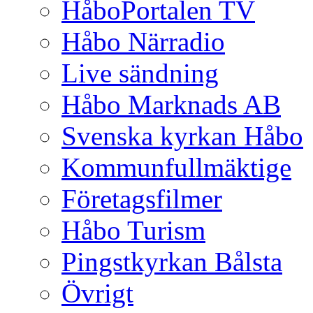
HåboPortalen TV
Håbo Närradio
Live sändning
Håbo Marknads AB
Svenska kyrkan Håbo
Kommunfullmäktige
Företagsfilmer
Håbo Turism
Pingstkyrkan Bålsta
Övrigt